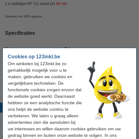
2 x cartridge HP 711 zwart (2x
80 ml
)
Uiteraard met 100% garantie.
Specificaties
Kleur:
zwart (2x)
Cookies op 123inkt.be
Inhoud:
160 ml
Om winkelen bij 123inkt.be zo
Soort:
Doublepack
gemakkelijk mogelijk voor u te
maken, gebruiken we cookies en
Nummer:
P2V31A
vergelijkbare technieken. De
functionele cookies zorgen ervoor dat
de website goed werkt. Daarnaast
hebben ze een analytische functie die
Populaire producten
ons helpt de website continu te
verbeteren. We laten u graag alleen
advertenties zien die aansluiten bij
uw interesses en willen daarom cookies gebruiken om uw
gedrag binnen en buiten onze website te volgen. In ons