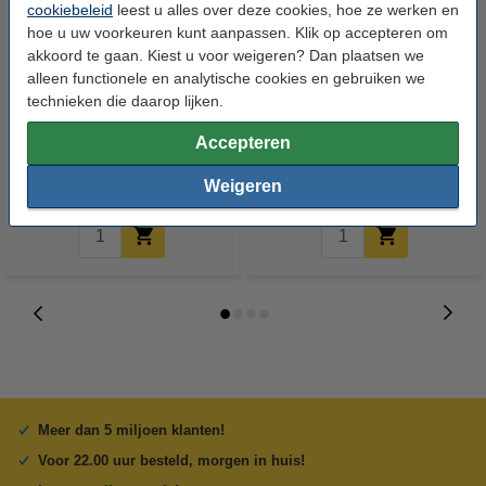
cookiebeleid
leest u alles over deze cookies, hoe ze werken en
hoe u uw voorkeuren kunt aanpassen. Klik op accepteren om
akkoord te gaan. Kiest u voor weigeren? Dan plaatsen we
alleen functionele en analytische cookies en gebruiken we
123inkt huismerk vervangt HP
123inkt huismerk vervangt HP
technieken die daarop lijken.
711 multipack
963 (3JA25AE) inktcartridge
Accepteren
zwart/cyaan/magenta/geel
geel
€ 84,50
€ 19,50
Incl. 21% btw
Incl. 21% btw
Weigeren
Meer dan 5 miljoen klanten!
Voor 22.00 uur besteld, morgen in huis!