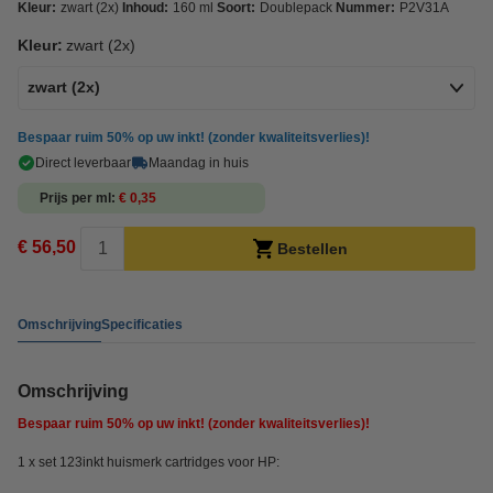
Kleur:
zwart (2x)
Inhoud:
160 ml
Soort:
Doublepack
Nummer:
P2V31A
Kleur:
zwart (2x)
zwart (2x)
Bespaar ruim
50%
op uw inkt! (zonder kwaliteitsverlies)!
Direct leverbaar
Maandag in huis
Prijs per ml
€ 0,35
€ 56,50
Bestellen
Omschrijving
Specificaties
Omschrijving
Bespaar ruim
50%
op uw inkt! (zonder kwaliteitsverlies)!
1 x set 123inkt huismerk cartridges voor HP: