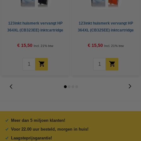
123inkt huismerk vervangt HP
123inkt huismerk vervangt HP
364XL (CB323EE) inktcartridge
364XL (CB325EE) inktcartridge
cyaan hoge capaciteit
geel hoge capaciteit
€ 15,50
€ 15,50
Incl. 21% btw
Incl. 21% btw
Meer dan 5 miljoen klanten!
Voor 22.00 uur besteld, morgen in huis!
Laagsteprijsgarantie!