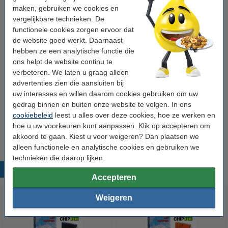
maken, gebruiken we cookies en
vergelijkbare technieken. De
Tip
functionele cookies zorgen ervoor dat
Wij adviseren u om deze cartridge i.p.v. de originele cartridge te
de website goed werkt. Daarnaast
nemen.
hebben ze een analytische functie die
ons helpt de website continu te
Tip: kleur bestellen
verbeteren. We laten u graag alleen
HP 364XL kleur cyaan/magenta/geel (123inkt
advertenties zien die aansluiten bij
huismerk) voor
€ 35,-
uw interesses en willen daarom cookies gebruiken om uw
gedrag binnen en buiten onze website te volgen. In ons
Tip: multipack bestellen
cookiebeleid
leest u alles over deze cookies, hoe ze werken en
Zwart + 3 kleuren (123inkt huismerk) voor
€ 49,50
hoe u uw voorkeuren kunt aanpassen. Klik op accepteren om
akkoord te gaan. Kiest u voor weigeren? Dan plaatsen we
alleen functionele en analytische cookies en gebruiken we
technieken die daarop lijken.
Populaire producten
Accepteren
Weigeren