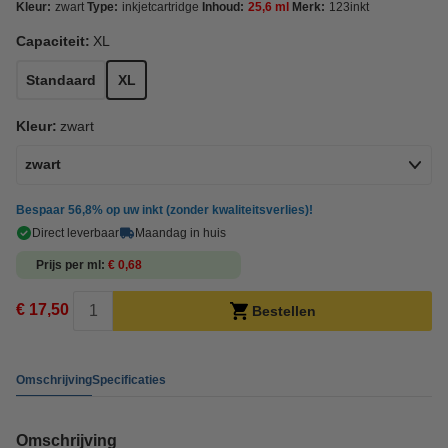
Kleur:
zwart
Type:
inkjetcartridge
Inhoud:
25,6 ml
Merk:
123inkt
Capaciteit:
XL
Standaard
XL
Kleur:
zwart
zwart
Bespaar
56,8%
op uw inkt (zonder kwaliteitsverlies)!
Direct leverbaar
Maandag in huis
Prijs per ml
€ 0,68
€ 17,50
Bestellen
Omschrijving
Specificaties
Omschrijving