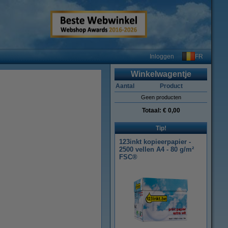
FR
Inloggen
Winkelwagentje
Aantal
Product
Geen producten
Totaal:
€ 0,00
Tip!
123inkt kopieerpapier -
2500 vellen A4 - 80 g/m²
FSC®