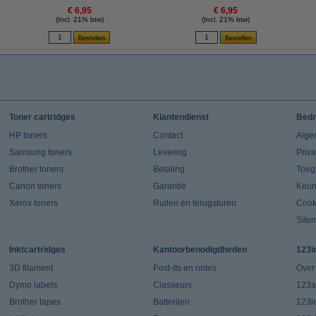
€ 6,95
€ 6,95
(Incl. 21% btw)
(Incl. 21% btw)
Toner cartridges
Klantendienst
Bedr
HP toners
Contact
Alge
Samsung toners
Levering
Priv
Brother toners
Betaling
Toeg
Canon toners
Garantie
Keur
Xerox toners
Ruilen en terugsturen
Cook
Site
Inktcartridges
Kantoorbenodigdheden
123i
3D filament
Post-its en notes
Over
Dymo labels
Classeurs
123a
Brother tapes
Batterijen
123l