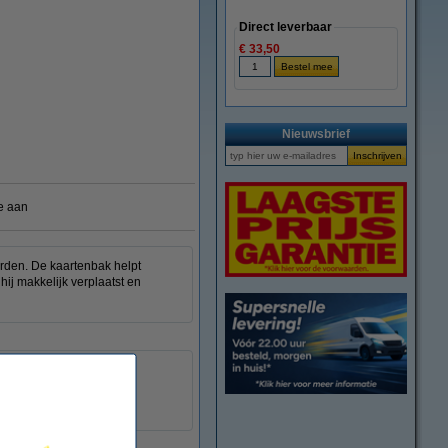
Direct leverbaar
€ 33,50
vergroten
Nieuwsbrief
e aan
rden. De kaartenbak helpt
hij makkelijk verplaatst en
250 kaarten
kunststof
A7