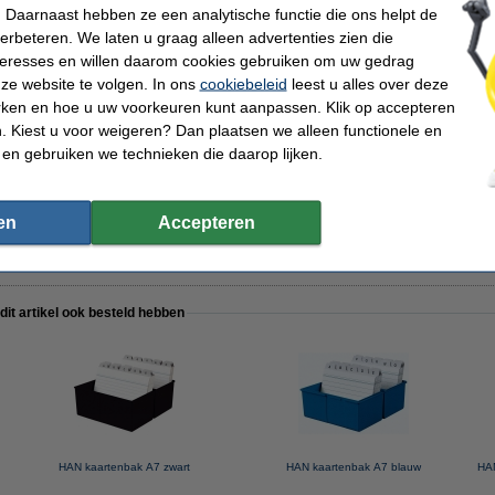
 Daarnaast hebben ze een analytische functie die ons helpt de
verbeteren. We laten u graag alleen advertenties zien die
nteresses en willen daarom cookies gebruiken om uw gedrag
 gelijnd 105 x 75 mm (100 stuks)
ze website te volgen. In ons
cookiebeleid
leest u alles over deze
rken en hoe u uw voorkeuren kunt aanpassen. Klik op accepteren
 Kiest u voor weigeren? Dan plaatsen we alleen functionele en
 en gebruiken we technieken die daarop lijken.
 105 x 70/80 mm (1 set)
en
Accepteren
 dit artikel ook besteld hebben
HAN kaartenbak A7 zwart
HAN kaartenbak A7 blauw
HAN