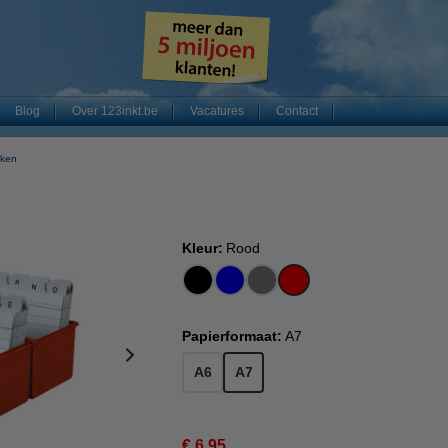
Blog
Over 123inkt.be
Vacatures
Contact
kken
Kleur:
Rood
Papierformaat:
A7
A6
A7
€ 6,95