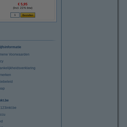
€ 5,95
(Incl. 21% btw)
ijfsinformatie
mene Voorwaarden
acy
ankelijkheidsverklaring
merken
iebeleid
map
nkt.be
 123inkt.be
ccu
ed