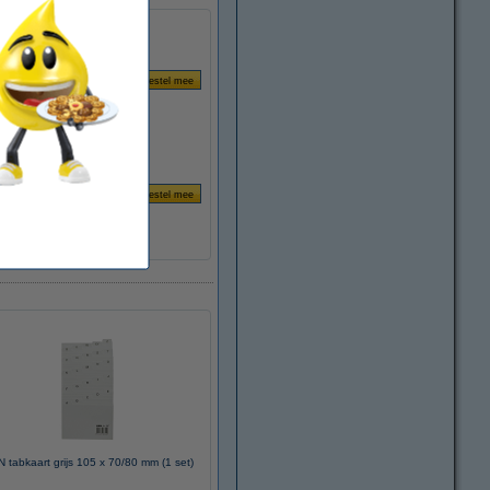
 tabkaart grijs 105 x 70/80 mm (1 set)