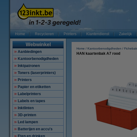
Home
Recycleren
Printers
Klantendienst
Zakelijk
Webwinkel
Home
Kantoorbenodigdheden
Ficheba
Aanbiedingen
HAN kaartenbak A7 rood
Kantoorbenodigdheden
Inktpatronen
Toners (laserprinters)
Printers
Papier en etiketten
Labelprinters
Labels en tapes
Inktlinten
3D-printen
Led lampen
Batterijen en accu's
Eten en drinken