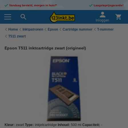
Vandaag besteld, morgen in huis!*
Laagsteprijsgarantie!
Inloggen
Home
Inktpatronen
Epson
Cartridge nummer
T-nummer
T511 zwart
Epson T511 inktcartridge zwart (origineel)
Kleur:
zwart
Type:
inkjetcartridge
Inhoud:
500 ml
Capaciteit:
-