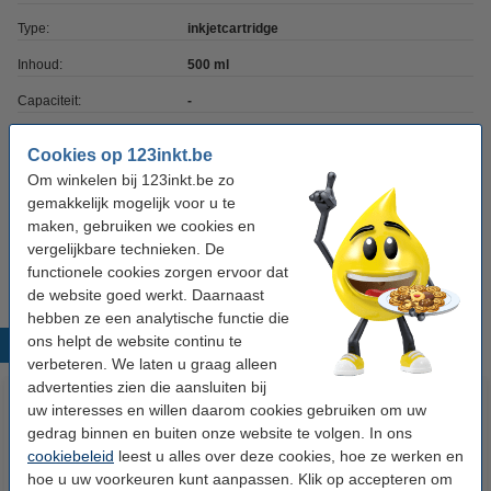
Type:
inkjetcartridge
Inhoud:
500 ml
Capaciteit:
-
Merk:
Epson
Cookies op 123inkt.be
EAN-code:
0010343834620
Om winkelen bij 123inkt.be zo
gemakkelijk mogelijk voor u te
Ons artikelnr:
025360
maken, gebruiken we cookies en
Nummer:
C13T511011
vergelijkbare technieken. De
functionele cookies zorgen ervoor dat
de website goed werkt. Daarnaast
hebben ze een analytische functie die
ons helpt de website continu te
Populaire producten
verbeteren. We laten u graag alleen
advertenties zien die aansluiten bij
uw interesses en willen daarom cookies gebruiken om uw
gedrag binnen en buiten onze website te volgen. In ons
cookiebeleid
leest u alles over deze cookies, hoe ze werken en
hoe u uw voorkeuren kunt aanpassen. Klik op accepteren om