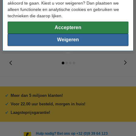
akkoord te gaan. Kiest u voor weigeren? Dan plaatsen we
alleen functionele en analytische cookies en gebruiken we
technieken die daarop lijken.
Epson T512 inktcartridge geel
Epson T514 inktcartridge cyaan
(origineel)
(origineel)
Accepteren
Weigeren
Meer dan 5 miljoen klanten!
Voor 22.00 uur besteld, morgen in huis!
Laagsteprijsgarantie!
Hulp nodig? Bel ons op +32 (0)9 39 64 123