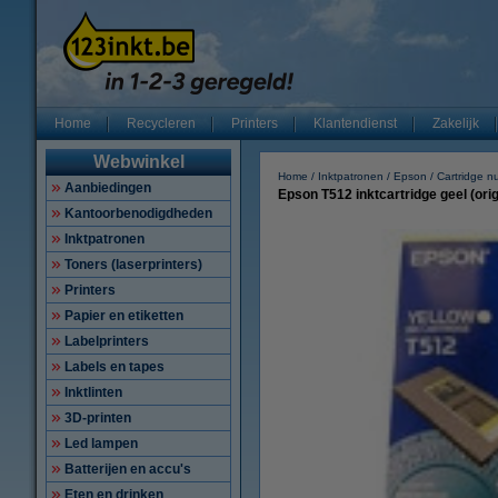
Home
Recycleren
Printers
Klantendienst
Zakelijk
Webwinkel
Home
Inktpatronen
Epson
Cartridge 
Aanbiedingen
Epson T512 inktcartridge geel (orig
Kantoorbenodigdheden
Inktpatronen
Toners (laserprinters)
Printers
Papier en etiketten
Labelprinters
Labels en tapes
Inktlinten
3D-printen
Led lampen
Batterijen en accu's
Eten en drinken