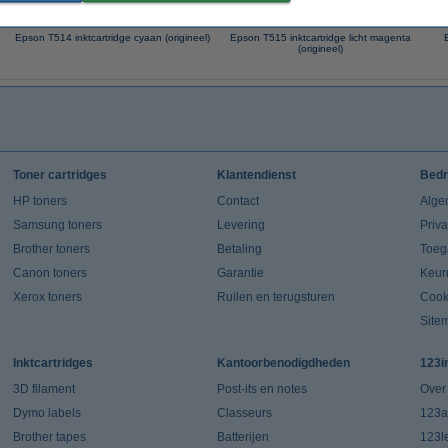
Epson T514 inktcartridge cyaan (origineel)
Epson T515 inktcartridge licht magenta
(origineel)
Toner cartridges
Klantendienst
Bedr
HP toners
Contact
Alge
Samsung toners
Levering
Priv
Brother toners
Betaling
Toeg
Canon toners
Garantie
Keur
Xerox toners
Ruilen en terugsturen
Cook
Site
Inktcartridges
Kantoorbenodigdheden
123i
3D filament
Post-its en notes
Over
Dymo labels
Classeurs
123a
Brother tapes
Batterijen
123l