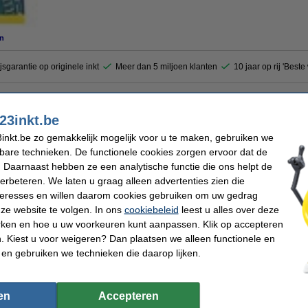
n
jsgarantie op originele inkt
Meer dan 5 miljoen klanten
10 jaar op rij 'Best
tcartridge drukt u haarscherpe foto's en andere kleurrijke documenten af. Het ink
23inkt.be
euroverlopen en details. Deze Epson T475 inktcartridge geel bevat 500 ml inkt.
inkt.be zo gemakkelijk mogelijk voor u te maken, gebruiken we
kbare technieken. De functionele cookies zorgen ervoor dat de
 Daarnaast hebben ze een analytische functie die ons helpt de
Merk:
cartridge
EAN-code:
verbeteren. We laten u graag alleen advertenties zien die
l
Ons artikelnr:
nteresses en willen daarom cookies gebruiken om uw gedrag
Nummer:
ze website te volgen. In ons
cookiebeleid
leest u alles over deze
rken en hoe u uw voorkeuren kunt aanpassen. Klik op accepteren
 Kiest u voor weigeren? Dan plaatsen we alleen functionele en
 dit artikel ook besteld hebben
 en gebruiken we technieken die daarop lijken.
en
Accepteren