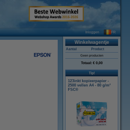
FR
Inloggen
Winkelwagentje
Aantal
Product
Geen producten
Totaal:
€ 0,00
Tip!
123inkt kopieerpapier -
2500 vellen A4 - 80 g/m²
FSC®