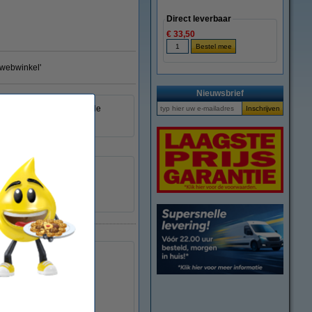
Direct leverbaar
€ 33,50
e webwinkel'
Nieuwsbrief
tpatroon zorgt samen met de
Epson
0010343834644
025370
C13T512011