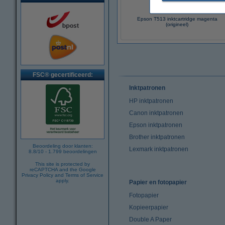
Epson T513 inktcartridge magenta
(origineel)
FSC® gecertificeerd:
Inktpatronen
HP inktpatronen
Canon inktpatronen
Epson inktpatronen
Brother inktpatronen
Beoordeling door klanten:
Lexmark inktpatronen
8.8
/
10
-
1.799
beoordelingen
This site is protected by
reCAPTCHA and the Google
Privacy Policy
and
Terms of Service
apply.
Papier en fotopapier
Fotopapier
Kopieerpapier
Double A Paper