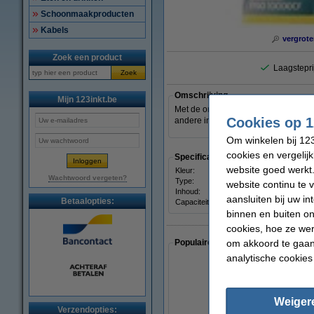
Schoonmaakproducten
Kabels
vergrote
Zoek een product
Laagstepri
Zoek
Omschrijving
Mijn 123inkt.be
Met de originele Epson T476 gele ink
Cookies op 1
andere inktkleuren voor prachtige kl
Om winkelen bij 123
cookies en vergelij
Specificaties
website goed werkt.
Kleur:
geel
Wachtwoord vergeten?
Type:
inkjet
website continu te 
Inhoud:
500 m
aansluiten bij uw i
Betaalopties:
Capaciteit:
-
binnen en buiten on
cookies, hoe ze we
om akkoord te gaan.
Populaire artikelen van klanten die
analytische cookies
Weiger
Verzendopties: