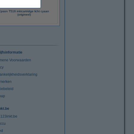
Epson T516 inktcartridge licht cyaan
(origineel)
ijfsinformatie
mene Voorwaarden
acy
ankelijkheidsverklaring
merken
iebeleid
map
nkt.be
 123inkt.be
ccu
ed