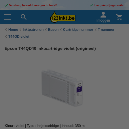
Vandaag besteld, morgen in huis!*
Laagsteprijsgarantie!
Inloggen
Home
Inktpatronen
Epson
Cartridge nummer
T-nummer
T44QD violet
Epson T44QD40 inktcartridge violet (origineel)
Kleur:
violet
Type:
inkjetcartridge
Inhoud:
350 ml