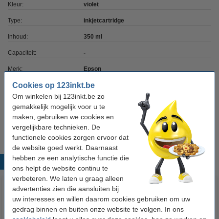
Kleur:
violet
Type:
inkjetcartridge
Inhoud:
350 ml
Capaciteit:
-
Merk:
Epson
Cookies op 123inkt.be
EAN-code:
8715946668857
Om winkelen bij 123inkt.be zo
Ons artikelnr:
052146
gemakkelijk mogelijk voor u te
maken, gebruiken we cookies en
Nummer:
C13T44QD40
vergelijkbare technieken. De
functionele cookies zorgen ervoor dat
de website goed werkt. Daarnaast
hebben ze een analytische functie die
Populaire producten
ons helpt de website continu te
verbeteren. We laten u graag alleen
advertenties zien die aansluiten bij
uw interesses en willen daarom cookies gebruiken om uw
gedrag binnen en buiten onze website te volgen. In ons