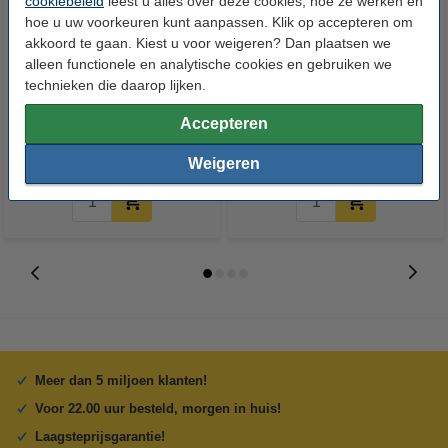
cookiebeleid
leest u alles over deze cookies, hoe ze werken en
hoe u uw voorkeuren kunt aanpassen. Klik op accepteren om
akkoord te gaan. Kiest u voor weigeren? Dan plaatsen we
alleen functionele en analytische cookies en gebruiken we
Epson T44Q140 inktcartridge
Epson T44Q420 inktcartridge
technieken die daarop lijken.
foto zwart (origineel)
cyaan (origineel)
Accepteren
€ 139,50
€ 139,50
Incl. 21% btw
Incl. 21% btw
Weigeren
Meer dan 5 miljoen klanten!
Voor 22.00 uur besteld, morgen in huis!
Laagsteprijsgarantie!