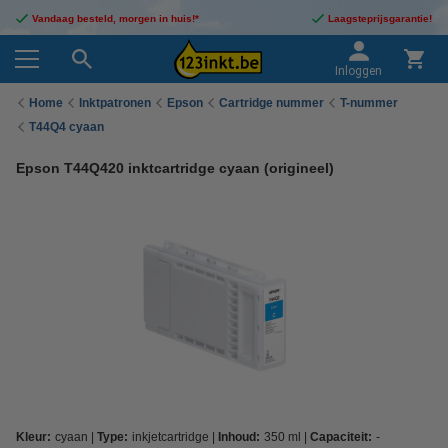
Vandaag besteld, morgen in huis!*
Laagsteprijsgarantie!
Inloggen
Home
Inktpatronen
Epson
Cartridge nummer
T-nummer
T44Q4 cyaan
Epson T44Q420 inktcartridge cyaan (origineel)
Kleur:
cyaan
Type:
inkjetcartridge
Inhoud:
350 ml
Capaciteit:
-