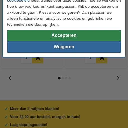
cookiebeleid
leest u alles over deze cookies, hoe ze werken en
hoe u uw voorkeuren kunt aanpassen. Klik op accepteren om
akkoord te gaan. Kiest u voor weigeren? Dan plaatsen we
alleen functionele en analytische cookies en gebruiken we
Epson T44Q140 inktcartridge
Epson T44Q440 inktcartridge
technieken die daarop lijken.
foto zwart (origineel)
geel (origineel)
Accepteren
€ 139,50
€ 139,50
Incl. 21% btw
Incl. 21% btw
Weigeren
Meer dan 5 miljoen klanten!
Voor 22.00 uur besteld, morgen in huis!
Laagsteprijsgarantie!