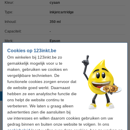
Kleur:
cyaan
Type:
inkjetcartridge
Inhoud:
350 ml
Capaciteit:
-
Merk:
Epson
Cookies op 123inkt.be
EAN-code:
8715946668758
Om winkelen bij 123inkt.be zo
Ons artikelnr:
052126
gemakkelijk mogelijk voor u te
maken, gebruiken we cookies en
Nummer:
C13T44Q240
vergelijkbare technieken. De
functionele cookies zorgen ervoor dat
de website goed werkt. Daarnaast
hebben ze een analytische functie die
Populaire producten
ons helpt de website continu te
verbeteren. We laten u graag alleen
advertenties zien die aansluiten bij
uw interesses en willen daarom cookies gebruiken om uw
gedrag binnen en buiten onze website te volgen. In ons