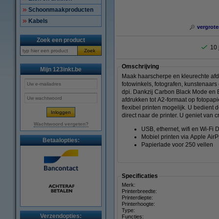
Schoonmaakproducten
Kabels
vergrote
Zoek een product
10 
Zoek
Omschrijving
Mijn 123inkt.be
Maak haarscherpe en kleurechte afdr
fotowinkels, fotografen, kunstenaars
dpi. Dankzij Carbon Black Mode en Bl
afdrukken tot A2-formaat op fotopap
flexibel printen mogelijk. U bedient
direct naar de printer. U geniet van 
Wachtwoord vergeten?
USB, ethernet, wifi en Wi-Fi D
Mobiel printen via Apple AirP
Betaalopties:
Papierlade voor 250 vellen
Specificaties
Merk:
Printerbreedte:
Printerdiepte:
Printerhoogte:
Type:
Verzendopties:
Functies: