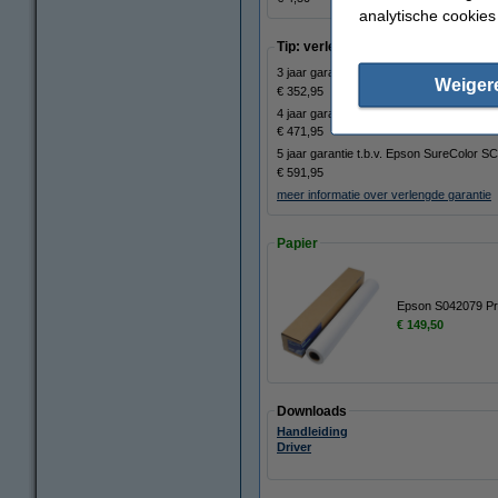
analytische cookies
Tip: verleng de garantie op uw print
3 jaar garantie t.b.v. Epson SureColor 
Weiger
€ 352,95
4 jaar garantie t.b.v. Epson SureColor 
€ 471,95
5 jaar garantie t.b.v. Epson SureColor 
€ 591,95
meer informatie over verlengde garantie
Papier
Epson S042079 Pre
€ 149,50
Downloads
Handleiding
Driver