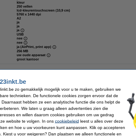
kleur
250 vellen
lcd-kleurentouchscreen (10,9 cm)
5760 x 1440 dpi
A2
ja
ja
ja
USB
nee
nee
ja (AirPrint, print app)
256 MB
uw oude apparaat
groot kantoor
23inkt.be
inkt.be zo gemakkelijk mogelijk voor u te maken, gebruiken we
rtridge mat zwart (origineel)
kbare technieken. De functionele cookies zorgen ervoor dat de
 Daarnaast hebben ze een analytische functie die ons helpt de
verbeteren. We laten u graag alleen advertenties zien die
nteresses en willen daarom cookies gebruiken om uw gedrag
ze website te volgen. In ons
cookiebeleid
leest u alles over deze
rken en hoe u uw voorkeuren kunt aanpassen. Klik op accepteren
 Kiest u voor weigeren? Dan plaatsen we alleen functionele en