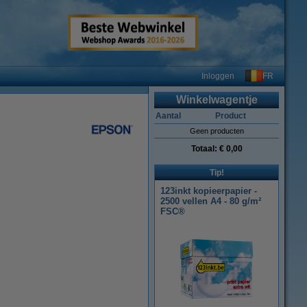
FR
Inloggen
Winkelwagentje
Aantal
Product
Geen producten
Totaal:
€ 0,00
Tip!
123inkt kopieerpapier -
2500 vellen A4 - 80 g/m²
FSC®