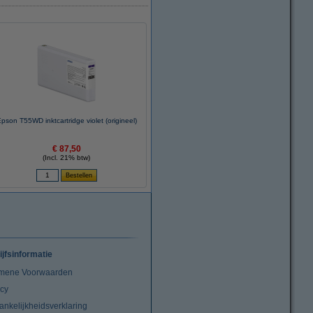
pson T55WD inktcartridge violet (origineel)
€ 87,50
(Incl. 21% btw)
ijfsinformatie
mene Voorwaarden
acy
ankelijkheidsverklaring