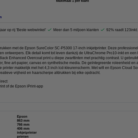
Maximaal 1 per klant
n
jaar op rij 'Beste webwinkel'
Meer dan 5 miljoen klanten
92% raadt 123inkt
ukken met de Epson SureColor SC-P5300 17-inch inkjetprinter. Deze professionele
 en ontwerpers. Elk detail komt tot leven dankzij de UltraChrome Pro10-inkt en een
ack Enhanced Overcoat print u diepe zwarttinten met prachtig contrast. U gebruikt
ier, fine art-papier, canvas en synthetische media. De geïntegreerde roleenheid e
 de printer makkelijk met het 4,3 inch lcd-kleurenscherm. Met wifi en Epson Cloud S
creatieve vrijheid en haarscherpe afdrukken bij elke opdracht.
irect
rint of de Epson iPrint-app
Epson
863 mm
766 mm
406 mm
inkjetprinter
printen