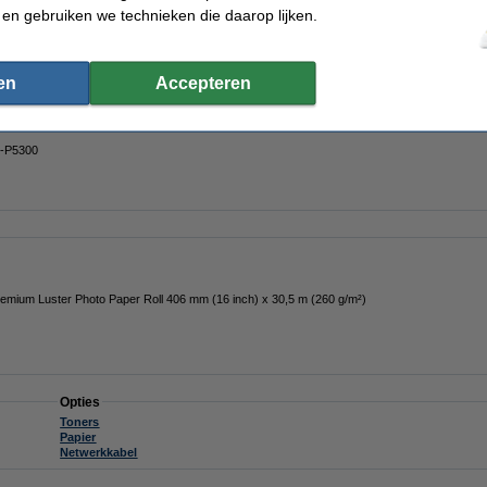
 en gebruiken we technieken die daarop lijken.
er!
SC-P5300
en
Accepteren
SC-P5300
Meest gekozen!
SC-P5300
mium Luster Photo Paper Roll 406 mm (16 inch) x 30,5 m (260 g/m²)
Opties
Toners
Papier
Netwerkkabel