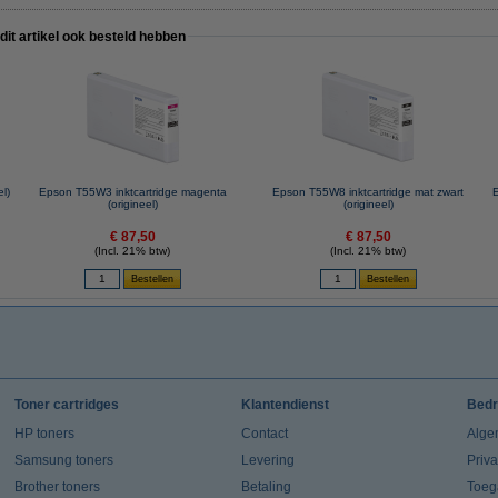
 dit artikel ook besteld hebben
l)
Epson T55W3 inktcartridge magenta
Epson T55W8 inktcartridge mat zwart
E
(origineel)
(origineel)
€ 87,50
€ 87,50
(Incl. 21% btw)
(Incl. 21% btw)
Toner cartridges
Klantendienst
Bedr
HP toners
Contact
Alge
Samsung toners
Levering
Priv
Brother toners
Betaling
Toeg