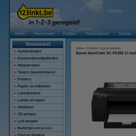
Home
Recycleren
Printers
Klantendienst
Zakelijk
Webwinkel
Home
Printers
Epson printers
Aanbiedingen
Epson SureColor SC-P5300 17-inch 
Kantoorbenodigdheden
Inktpatronen
Toners (laserprinters)
Printers
Papier en etiketten
Labelprinters
Labels en tapes
Inktlinten
3D-printen
Led lampen
Batterijen en accu's
Eten en drinken