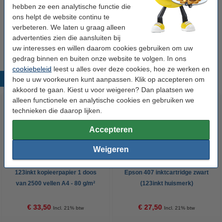
€ 83,50
hebben ze een analytische functie die
ons helpt de website continu te
Tip
verbeteren. We laten u graag alleen
Wij adviseren u om deze cartridge i.p.v. de originele cartridge te
advertenties zien die aansluiten bij
nemen.
uw interesses en willen daarom cookies gebruiken om uw
gedrag binnen en buiten onze website te volgen. In ons
cookiebeleid
leest u alles over deze cookies, hoe ze werken en
Populaire producten
hoe u uw voorkeuren kunt aanpassen. Klik op accepteren om
akkoord te gaan. Kiest u voor weigeren? Dan plaatsen we
alleen functionele en analytische cookies en gebruiken we
technieken die daarop lijken.
Accepteren
Weigeren
123inkt kopieerpapier 1 doos
Epson 407 inktcartridge zwart
van 2500 vellen A4 - 80 g/m²
(123inkt huismerk)
€ 33,50
€ 27,50
Incl. 21% btw
Incl. 21% btw