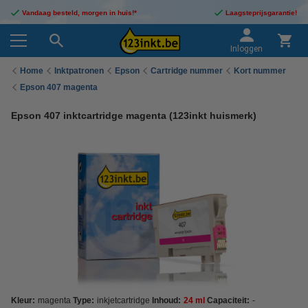
Vandaag besteld, morgen in huis!*
Laagsteprijsgarantie!
Inloggen
Home
Inktpatronen
Epson
Cartridge nummer
Kort nummer
Epson 407 magenta
Epson 407 inktcartridge magenta (123inkt huismerk)
Kleur:
magenta
Type:
inkjetcartridge
Inhoud:
24 ml
Capaciteit:
-