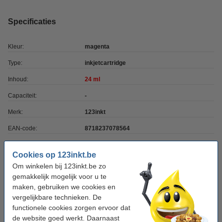
Specificaties
Kleur:
magenta
Type:
inkjetcartridge
Inhoud:
24 ml
Capaciteit:
-
Merk:
123inkt
EAN-code:
8718237078564
Ons artikelnr:
083561
Cookies op 123inkt.be
Nummer:
C13T07U340
Om winkelen bij 123inkt.be zo
gemakkelijk mogelijk voor u te
maken, gebruiken we cookies en
Tip: complete set bestellen
vergelijkbare technieken. De
Epson 407 multipack 4 kleuren (123inkt
functionele cookies zorgen ervoor dat
huismerk)
de website goed werkt. Daarnaast