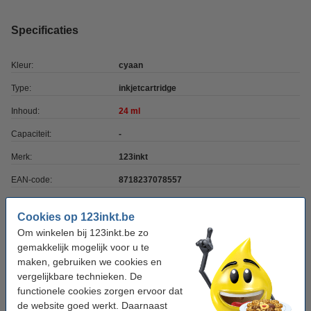
Specificaties
Kleur:
cyaan
Type:
inkjetcartridge
Inhoud:
24 ml
Capaciteit:
-
Merk:
123inkt
EAN-code:
8718237078557
Ons artikelnr:
083559
Cookies op 123inkt.be
Nummer:
C13T07U240
Om winkelen bij 123inkt.be zo
gemakkelijk mogelijk voor u te
maken, gebruiken we cookies en
Tip: complete set bestellen
vergelijkbare technieken. De
Epson 407 multipack 4 kleuren (123inkt
functionele cookies zorgen ervoor dat
huismerk)
de website goed werkt. Daarnaast