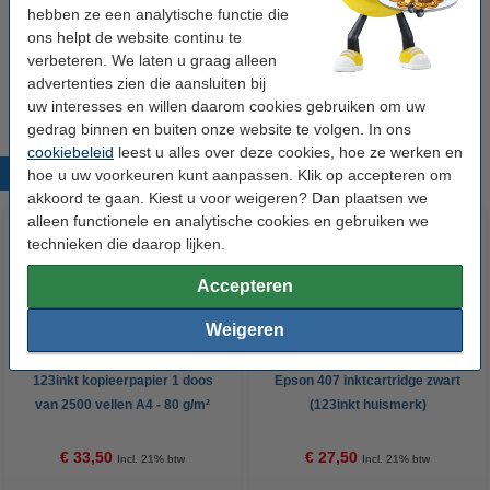
€ 83,50
hebben ze een analytische functie die
ons helpt de website continu te
Tip
verbeteren. We laten u graag alleen
Wij adviseren u om deze cartridge i.p.v. de originele cartridge te
advertenties zien die aansluiten bij
nemen.
uw interesses en willen daarom cookies gebruiken om uw
gedrag binnen en buiten onze website te volgen. In ons
cookiebeleid
leest u alles over deze cookies, hoe ze werken en
Populaire producten
hoe u uw voorkeuren kunt aanpassen. Klik op accepteren om
akkoord te gaan. Kiest u voor weigeren? Dan plaatsen we
alleen functionele en analytische cookies en gebruiken we
technieken die daarop lijken.
Accepteren
Weigeren
123inkt kopieerpapier 1 doos
Epson 407 inktcartridge zwart
van 2500 vellen A4 - 80 g/m²
(123inkt huismerk)
€ 33,50
€ 27,50
Incl. 21% btw
Incl. 21% btw