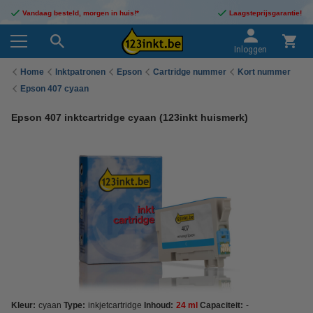
Vandaag besteld, morgen in huis!*
Laagsteprijsgarantie!
Inloggen
Home
Inktpatronen
Epson
Cartridge nummer
Kort nummer
Epson 407 cyaan
Epson 407 inktcartridge cyaan (123inkt huismerk)
Kleur:
cyaan
Type:
inkjetcartridge
Inhoud:
24 ml
Capaciteit:
-