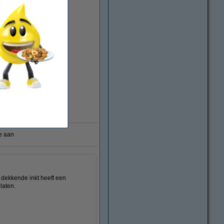
e aan
e dekkende inkt heeft een
 laten.