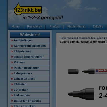
Home
Recycleren
Printers
Klantendienst
Zakelijk
Webwinkel
Home
Kantoorbenodigdheden
Edding m
Aanbiedingen
Edding 750 glanslakmarker zwart (
Kantoorbenodigdheden
Inktpatronen
Toners (laserprinters)
Printers
Papier en etiketten
Labelprinters
Labels en tapes
Inktlinten
3D-printen
Led lampen
Batterijen en accu's
Eten en drinken