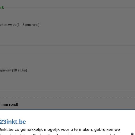
rk
rker zwart (1 - 3 mm rond)
epunten (10 stuks)
 3 mm rond)
23inkt.be
Kleur:
Zwart
inkt.be zo gemakkelijk mogelijk voor u te maken, gebruiken we
Zwart