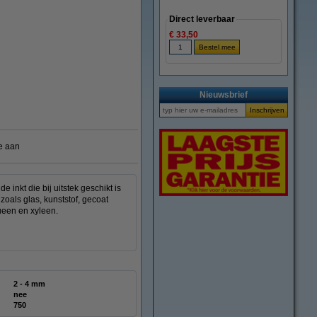
Direct leverbaar
€ 33,50
Nieuwsbrief
e aan
nkt die bij uitstek geschikt is
oals glas, kunststof, gecoat
ueen en xyleen.
2 - 4 mm
nee
750