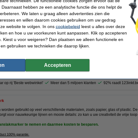
kbare technieken. De functionele cookies zorgen ervoor dat de
 Daarnaast hebben ze een analytische functie die ons helpt de
verbeteren. We laten u graag alleen advertenties zien die
nteresses en willen daarom cookies gebruiken om uw gedrag
€ 2,95
ze website te volgen. In ons
cookiebeleid
leest u alles over deze
€ 2,44 excl. 21% btw
rken en hoe u uw voorkeuren kunt aanpassen. Klik op accepteren
Direct leverbaar
 Kiest u voor weigeren? Dan plaatsen we alleen functionele en
 en gebruiken we technieken die daarop lijken.
Maandag in huis
Bestellen
en
Accepteren
n
ar op rij 'Beste webwinkel'
Meer dan 5 miljoen klanten
92% raadt 123inkt.b
rk
worden gebruikt op veel verschillende materialen, zoals papier, glas of plastic. D
rgt voor nauwkeurige lijnen en mooie details: zo kan u uw creativiteit de vrije loop
glanslakmarker te nemen en daarmee kosten te besparen.
oduct 100% garantie.