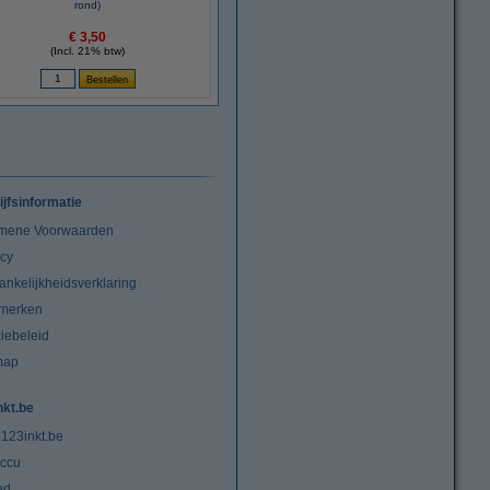
rond)
€ 3,50
(Incl. 21% btw)
ijfsinformatie
mene Voorwaarden
acy
ankelijkheidsverklaring
merken
iebeleid
map
nkt.be
 123inkt.be
ccu
ed