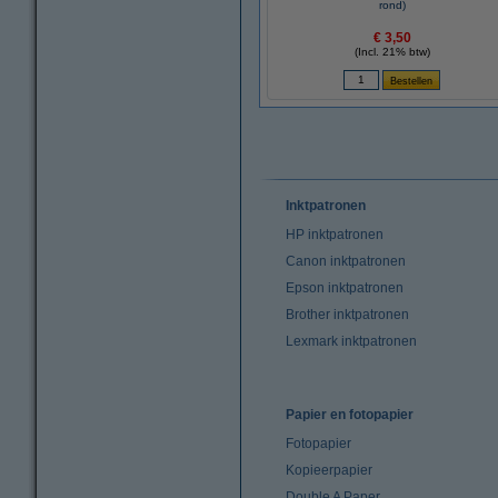
rond)
€ 3,50
(Incl. 21% btw)
Inktpatronen
HP inktpatronen
Canon inktpatronen
Epson inktpatronen
Brother inktpatronen
Lexmark inktpatronen
Papier en fotopapier
Fotopapier
Kopieerpapier
Double A Paper