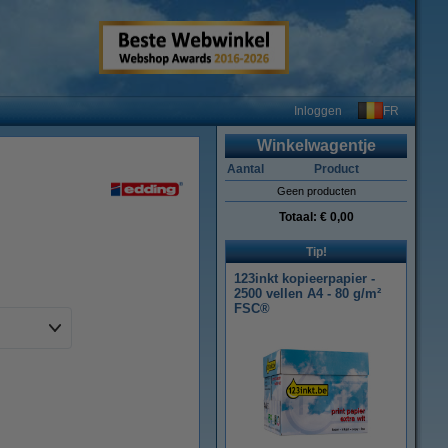
FR
Inloggen
Winkelwagentje
Aantal
Product
Geen producten
Totaal:
€ 0,00
Tip!
123inkt kopieerpapier -
2500 vellen A4 - 80 g/m²
FSC®