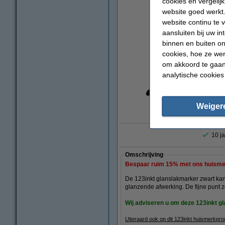
cookies en vergelij
website goed werkt.
website continu te 
aansluiten bij uw i
binnen en buiten on
cookies, hoe ze we
om akkoord te gaan.
analytische cookies
Weiger
vergrote
10 ja
Omschrijving
Bespaar ruim
15%
met ons huisme
De 123inkt glanslakmarker zwart kan 
glanzende afwerking. De fijne punt zo
Wij adviseren u om deze 123inkt 
Uiteraard ook op dit 123inkt huismerkpr