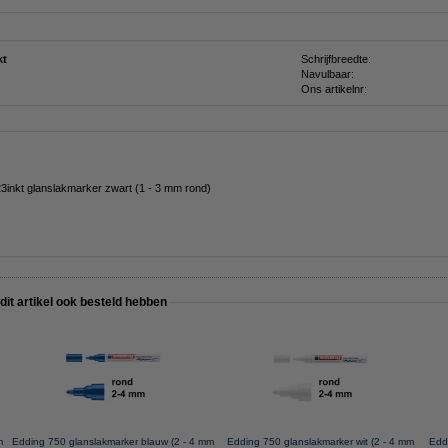
kt
Schrijfbreedte:
Navulbaar:
Ons artikelnr:
3inkt glanslakmarker zwart (1 - 3 mm rond)
 dit artikel ook besteld hebben
m
Edding 750 glanslakmarker blauw (2 - 4 mm
Edding 750 glanslakmarker wit (2 - 4 mm
Edd