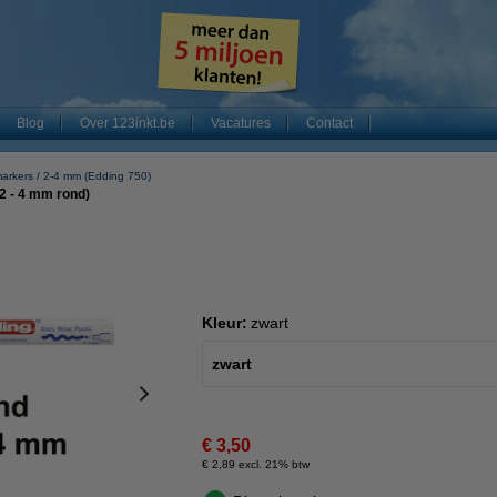
Blog
Over 123inkt.be
Vacatures
Contact
arkers
2-4 mm (Edding 750)
2 - 4 mm rond)
Kleur:
zwart
zwart
€ 3,50
€ 2,89 excl. 21% btw