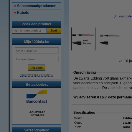
Schoonmaakproducten
Kabels
vergrote
Zoek een product
Zoek
Mijn 123inkt.be
10 ja
Omschrijving
Wachtwoord vergeten?
De zwarte Edding 750 glanslakmarker 
voor decoreren en schrijven. U gebr
Betaalopties:
papier en metaal. De zeer licht- en 
Wij adviseren u i.p.v. deze perman
Specificaties
Merk:
Eddi
Kleur:
zwart
Punt:
rond
Verzendopties: