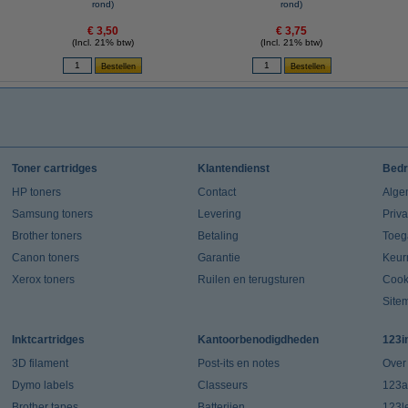
rond)
rond)
€ 3,50
€ 3,75
(Incl. 21% btw)
(Incl. 21% btw)
Toner cartridges
Klantendienst
Bedr
HP toners
Contact
Alge
Samsung toners
Levering
Priv
Brother toners
Betaling
Toeg
Canon toners
Garantie
Keur
Xerox toners
Ruilen en terugsturen
Cook
Site
Inktcartridges
Kantoorbenodigdheden
123i
3D filament
Post-its en notes
Over
Dymo labels
Classeurs
123a
Brother tapes
Batterijen
123l