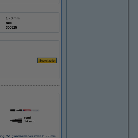
1 - 3 mm
nee
300825
ing 751 glanslakmarker zwart (1 - 2 mm