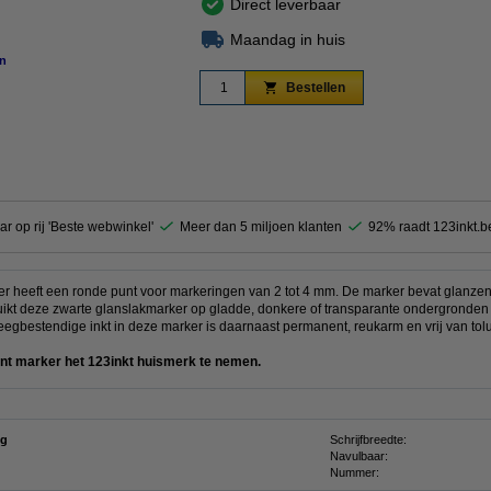
Direct leverbaar
Maandag in huis
n
vergroten
Bestellen
ar op rij 'Beste webwinkel'
Meer dan 5 miljoen klanten
92% raadt 123inkt.b
heeft een ronde punt voor markeringen van 2 tot 4 mm. De marker bevat glanzende i
uikt deze zwarte glanslakmarker op gladde, donkere of transparante ondergronden z
veegbestendige inkt in deze marker is daarnaast permanent, reukarm en vrij van tol
ent marker het 123inkt huismerk te nemen.
ng
Schrijfbreedte:
Navulbaar:
Nummer: