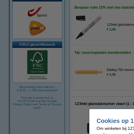
Bespaar ruim
15%
met ons huisme
123inkt glanslakma
€ 2,95
FSC® gecertificeerd:
Tip: reservepunten meebestellen
Edding 750 reserv
€ 6,95
Beoordeling door klanten:
8.8
/
10
-
1.799
beoordelingen
This site is protected by
reCAPTCHA and the Google
123inkt glanslakmarker zwart (1 -
Privacy Policy
and
Terms of Service
apply.
Cookies op 1
Om winkelen bij 123