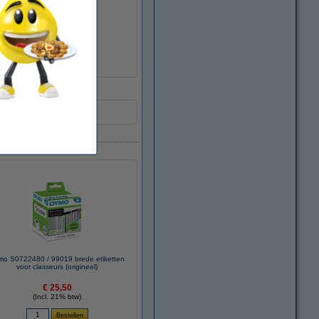
papier
wit
-
S0722480
650548
99019
mo S0722480 / 99019 brede etiketten
voor classeurs (origineel)
€ 25,50
(Incl. 21% btw)