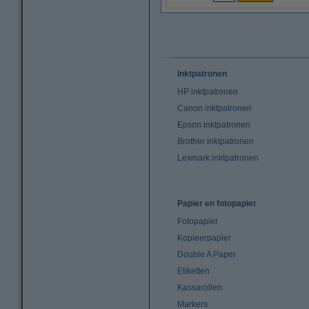
Inktpatronen
HP inktpatronen
Canon inktpatronen
Epson inktpatronen
Brother inktpatronen
Lexmark inktpatronen
Papier en fotopapier
Fotopapier
Kopieerpapier
Double A Paper
Etiketten
Kassarollen
Markers