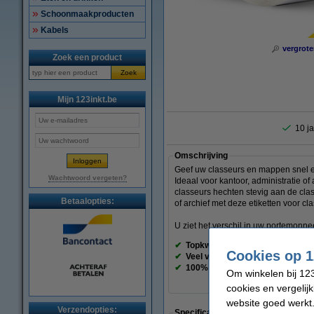
Schoonmaakproducten
Kabels
vergrote
Zoek een product
Zoek
Mijn 123inkt.be
10 ja
Omschrijving
Geef uw classeurs en mappen snel en
Wachtwoord vergeten?
Ideaal voor kantoor, administratie of 
classeurs hechten stevig aan de clas
Betaalopties:
of archief met deze etiketten voor cl
U ziet het verschil in uw portemonnee
✔
Topkwaliteit
Cookies op 1
✔
Veel voordeliger
✔
100% garantie
Om winkelen bij 123
cookies en vergelij
website goed werkt.
Verzendopties:
Specificaties