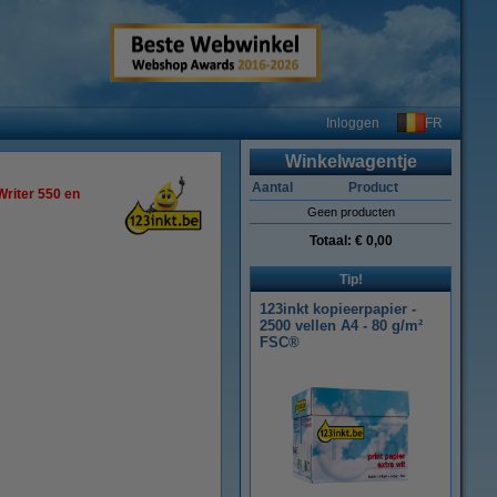
FR
Inloggen
Winkelwagentje
Aantal
Product
Writer 550 en
Geen producten
Totaal:
€ 0,00
Tip!
123inkt kopieerpapier -
2500 vellen A4 - 80 g/m²
FSC®