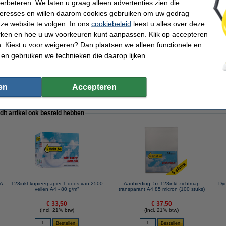
verbeteren. We laten u graag alleen advertenties zien die
kt
Materiaal:
nteresses en willen daarom cookies gebruiken om uw gedrag
tten voor classeurs
Kleur:
ze website te volgen. In ons
cookiebeleid
leest u alles over deze
levend
EAN-code:
9 x 190 mm (BxL)
Fabrieksnr:
rken en hoe u uw voorkeuren kunt aanpassen. Klik op accepteren
Ons artikelnr:
 Kiest u voor weigeren? Dan plaatsen we alleen functionele en
10
Nummer:
 en gebruiken we technieken die daarop lijken.
p.v. de originele etiketten te nemen.
en
Accepteren
 dit artikel ook besteld hebben
AA
123inkt kopieerpapier 1 doos van 2500
Aanbieding: 5x 123inkt zichtmap
Dy
vellen A4 - 80 g/m²
transparant A4 85 micron (100 stuks)
€ 33,50
€ 37,50
(Incl. 21% btw)
(Incl. 21% btw)