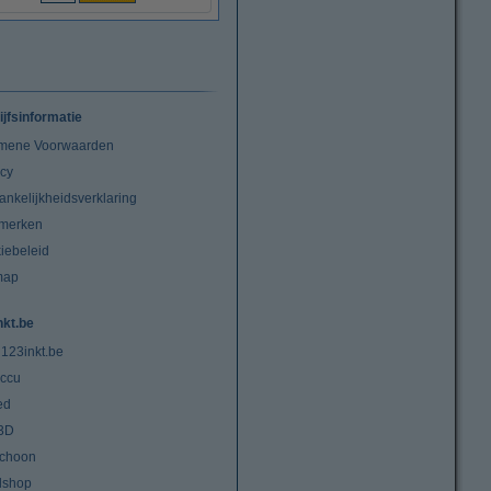
ijfsinformatie
mene Voorwaarden
acy
ankelijkheidsverklaring
merken
iebeleid
map
nkt.be
 123inkt.be
ccu
ed
3D
choon
lshop