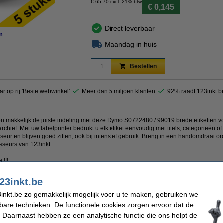
€ 65,70 excl. 21% btw
€ 0,145
Direct leverbaar
n
Maandag in huis
Bestellen
ar op rij 'Beste webwinkel'
Meer dan 5 miljoen klanten
92% raadt 123inkt.b
 makkelijk de juiste indeling met deze Dymo S0722480 / 99019 brede etiketten vo
archief. Met uw labelprinter bedrukt u elk etiket eenvoudig met titels, categorieën o
seur en blijven goed zitten, ook bij intensief gebruik. Breng in een handomdraai or
asseurs van 123inkt.
 !!!
23inkt.be
inkt.be zo gemakkelijk mogelijk voor u te maken, gebruiken we
kbare technieken. De functionele cookies zorgen ervoor dat de
 Daarnaast hebben ze een analytische functie die ons helpt de