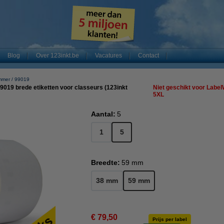
Blog
Over 123inkt.be
Vacatures
Contact
mmer
99019
019 brede etiketten voor classeurs (123inkt
Niet geschikt voor Label
5XL
Aantal:
5
1
5
Breedte:
59 mm
38 mm
59 mm
€ 79,50
Prijs per label