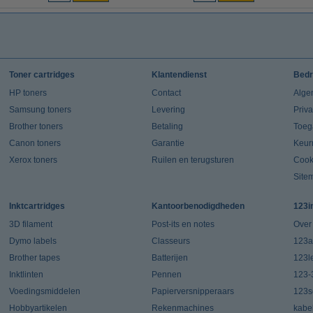
Toner cartridges
Klantendienst
Bedr
HP toners
Contact
Alge
Samsung toners
Levering
Priv
Brother toners
Betaling
Toeg
Canon toners
Garantie
Keur
Xerox toners
Ruilen en terugsturen
Cook
Site
Inktcartridges
Kantoorbenodigdheden
123i
3D filament
Post-its en notes
Over
Dymo labels
Classeurs
123a
Brother tapes
Batterijen
123l
Inktlinten
Pennen
123-
Voedingsmiddelen
Papierversnipperaars
123s
Hobbyartikelen
Rekenmachines
kabe