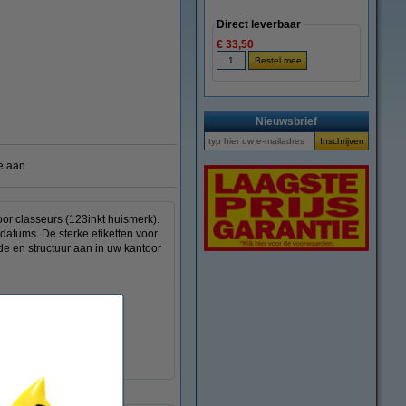
Direct leverbaar
€ 33,50
Nieuwsbrief
e aan
or classeurs (123inkt huismerk).
f datums. De sterke etiketten voor
de en structuur aan in uw kantoor