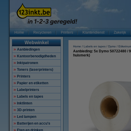
Home
Recycleren
Printers
Klantendienst
Zakelijk
Webwinkel
Home
Labels en tapes
Dymo
Etiketnu
Aanbiedingen
Aanbieding: 5x Dymo S0722480 / 99
huismerk)
Kantoorbenodigdheden
Inktpatronen
Toners (laserprinters)
Printers
Papier en etiketten
Labelprinters
Labels en tapes
Inktlinten
3D-printen
Led lampen
Batterijen en accu's
Eten en drinken