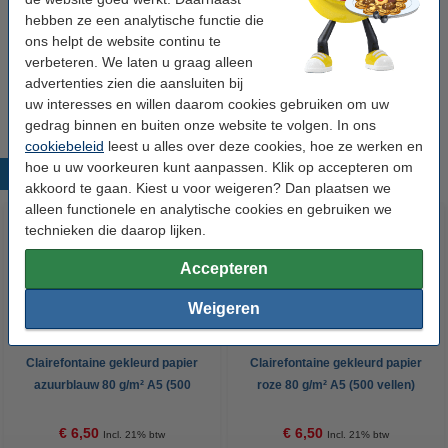
hebben ze een analytische functie die
Winstpakker!
ons helpt de website continu te
Aanbieding: 3x Clairefontaine gekleurd papier
verbeteren. We laten u graag alleen
groen 80 grams A5 (500 vel)
advertenties zien die aansluiten bij
€ 18,50
uw interesses en willen daarom cookies gebruiken om uw
gedrag binnen en buiten onze website te volgen. In ons
cookiebeleid
leest u alles over deze cookies, hoe ze werken en
hoe u uw voorkeuren kunt aanpassen. Klik op accepteren om
Populaire producten
akkoord te gaan. Kiest u voor weigeren? Dan plaatsen we
alleen functionele en analytische cookies en gebruiken we
technieken die daarop lijken.
Accepteren
Weigeren
Clairefontaine gekleurd papier
Clairefontaine gekleurd papier
azuurblauw 80 g/m² A5 (500
roze 80 g/m² A5 (500 vellen)
vellen)
€ 6,50
€ 6,50
Incl. 21% btw
Incl. 21% btw