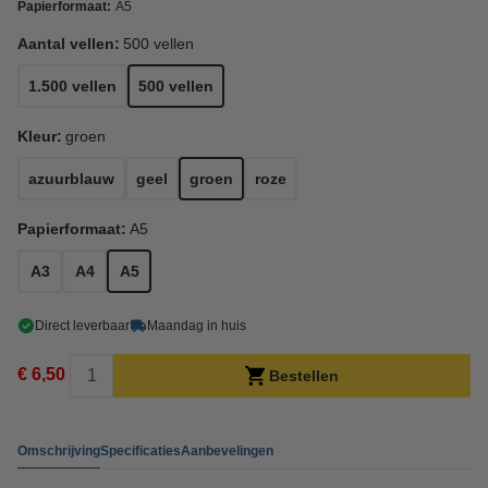
Papierformaat:
A5
Aantal vellen:
500 vellen
1.500 vellen
500 vellen
Kleur:
groen
azuurblauw
geel
groen
roze
Papierformaat:
A5
A3
A4
A5
Direct leverbaar
Maandag in huis
€ 6,50
Bestellen
Omschrijving
Specificaties
Aanbevelingen