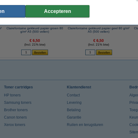
en
Accepteren
m²
Clairefontaine gekleurd papier groen 80
Clairefontaine gekleurd papier geel 80 g/m²
Cla
g/m² A5 (500 vellen)
A5 (500 vellen)
€ 6,50
€ 6,50
(Incl. 21% btw)
(Incl. 21% btw)
Toner cartridges
Klantendienst
Bedr
HP toners
Contact
Alge
Samsung toners
Levering
Priv
Brother toners
Betaling
Toeg
Canon toners
Garantie
Keur
Xerox toners
Ruilen en terugsturen
Cook
Site