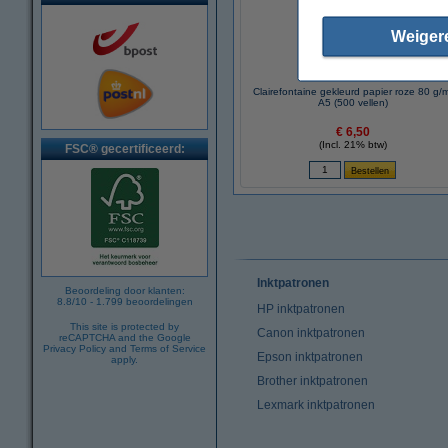
Weiger
Clairefontaine gekleurd papier roze 80 g/
A5 (500 vellen)
€ 6,50
(Incl. 21% btw)
FSC® gecertificeerd:
Inktpatronen
Beoordeling door klanten:
8.8
/
10
-
1.799
beoordelingen
HP inktpatronen
This site is protected by
Canon inktpatronen
reCAPTCHA and the Google
Privacy Policy
and
Terms of Service
Epson inktpatronen
apply.
Brother inktpatronen
Lexmark inktpatronen