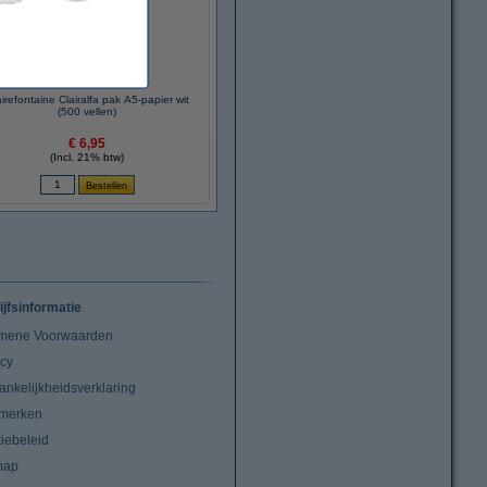
irefontaine Clairalfa pak A5-papier wit
(500 vellen)
€ 6,95
(Incl. 21% btw)
ijfsinformatie
mene Voorwaarden
acy
ankelijkheidsverklaring
merken
iebeleid
map