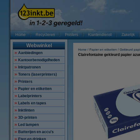
Home
Recycleren
Printers
Klantendienst
Zakelijk
Webwinkel
Home
Papier en etiketten
Gekleurd papi
Aanbiedingen
Clairefontaine gekleurd papier azu
Kantoorbenodigdheden
Inktpatronen
Toners (laserprinters)
Printers
Papier en etiketten
Labelprinters
Labels en tapes
Inktlinten
3D-printen
Led lampen
Batterijen en accu's
Eten en drinken