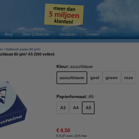
Blog
Over 123inkt.be
Vacatures
Contact
er
Gekleurd papier 80 g/m²
urblauw 80 g/m² A5 (500 vellen)
Kleur:
azuurblauw
azuurblauw
geel
groen
roze
Papierformaat:
A5
A3
A4
A5
€ 6,50
€ 5,37 excl. 21% btw