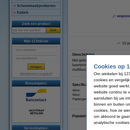
Schoonmaakproducten
Kabels
vergrote
Zoek een product
Zoek
Mijn 123inkt.be
10 ja
Omschrijving
Met gekleurd printpapier van Clairef
laserprinters). Het biedt onbeperkt
Cookies op 1
multifunctioneel gekleurd papier.
Om winkelen bij 123
Wachtwoord vergeten?
cookies en vergelij
Betaalopties:
Specificaties
website goed werkt.
Merk:
Clair
website continu te 
Kleur:
azuur
aansluiten bij uw i
Papiergewicht:
80 g/
binnen en buiten on
cookies, hoe ze we
om akkoord te gaan.
Populaire artikelen van klanten die
analytische cookies
Verzendopties: