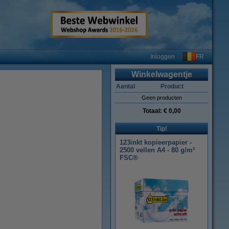
FR
Inloggen
Winkelwagentje
Aantal
Product
Geen producten
Totaal:
€ 0,00
Tip!
123inkt kopieerpapier -
2500 vellen A4 - 80 g/m²
FSC®