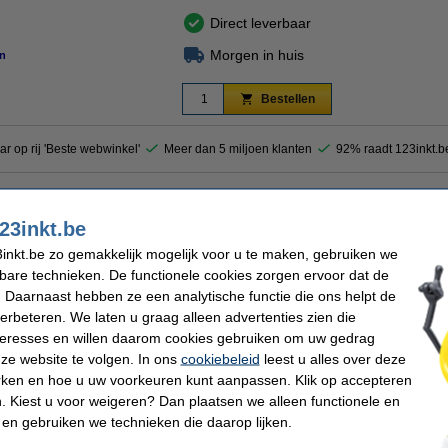
Direct leverbaar
Morgen in huis
n
Bestellen
ar op rij 'Beste webwinkel'
Meer dan 5 miljoen klanten
92% raadt 123inkt.b
ontaine geeft u documenten een extra dimensie. Dit blauwe A5-papier is in elke print
e mogelijkheden voor het creëren van opvallende documenten en creatieve uitingen.
23inkt.be
inkt.be zo gemakkelijk mogelijk voor u te maken, gebruiken we
kbare technieken. De functionele cookies zorgen ervoor dat de
 Daarnaast hebben ze een analytische functie die ons helpt de
efontaine
Papierformaat:
verbeteren. We laten u graag alleen advertenties zien die
blauw
Aantal vellen:
nteresses en willen daarom cookies gebruiken om uw gedrag
m²
Ons artikelnr:
ze website te volgen. In ons
cookiebeleid
leest u alles over deze
rken en hoe u uw voorkeuren kunt aanpassen. Klik op accepteren
 Kiest u voor weigeren? Dan plaatsen we alleen functionele en
 dit artikel ook besteld hebben
 en gebruiken we technieken die daarop lijken.