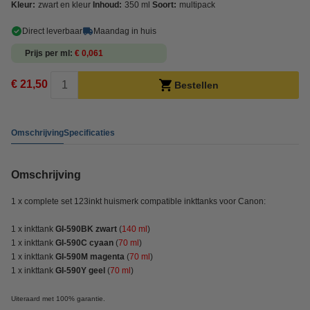
Kleur:
zwart en kleur
Inhoud:
350 ml
Soort:
multipack
Direct leverbaar
Maandag in huis
Prijs per ml
€ 0,061
€ 21,50
Bestellen
Omschrijving
Specificaties
Omschrijving
1 x complete set 123inkt huismerk compatible inkttanks voor Canon:
1 x inkttank
GI-590BK
zwart
(
140 ml
)
1 x inkttank
GI-590C cyaan
(
70 ml
)
1 x inkttank
GI-590M magenta
(
70 ml
)
1 x inkttank
GI-590Y geel
(
70 ml
)
Uiteraard met 100% garantie.