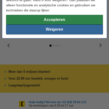
(123inkt huismerk)
magenta (123inkt huismerk)
alleen functionele en analytische cookies en gebruiken we
technieken die daarop lijken.
€ 7,50
€ 4,95
Incl. 21% btw
Incl. 21% btw
Accepteren
Weigeren
Meer dan 5 miljoen klanten!
Voor 22.00 uur besteld, morgen in huis!
Laagsteprijsgarantie!
Hulp nodig? Bel ons op +32 (0)9 39 64 123
Op werkdagen van 8.30 tot 17 uur