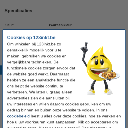
Specificaties
Kleur:
zwart en kleur
Inhoud:
350 ml
Cookies op 123inkt.be
Om winkelen bij 123inkt.be zo
Soort:
multipack
gemakkelijk mogelijk voor u te
maken, gebruiken we cookies en
vergelijkbare technieken. De
functionele cookies zorgen ervoor dat
Populaire producten
de website goed werkt. Daarnaast
hebben ze een analytische functie die
ons helpt de website continu te
verbeteren. We laten u graag alleen
advertenties zien die aansluiten bij
uw interesses en willen daarom cookies gebruiken om uw
gedrag binnen en buiten onze website te volgen. In ons
cookiebeleid
leest u alles over deze cookies, hoe ze werken en
hoe u uw voorkeuren kunt aanpassen. Klik op accepteren om
Canon GI-590BK inktfles zwart
Canon GI-590M inktfles
akkoord te gaan. Kiest u voor weigeren? Dan plaatsen we