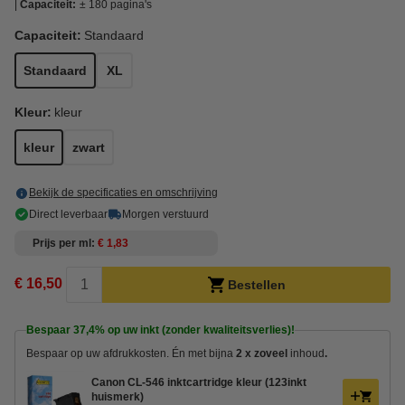
Capaciteit:
± 180 pagina's
Capaciteit:
Standaard
Standaard
XL
Kleur:
kleur
kleur
zwart
Bekijk de specificaties en omschrijving
Direct leverbaar
Morgen verstuurd
Prijs per ml
€ 1,83
€ 16,50
Bestellen
Bespaar
37,4%
op uw inkt (zonder kwaliteitsverlies)!
Bespaar op uw afdrukkosten. Én met bijna
2 x zoveel
inhoud
.
Canon CL-546 inktcartridge kleur (123inkt
huismerk)