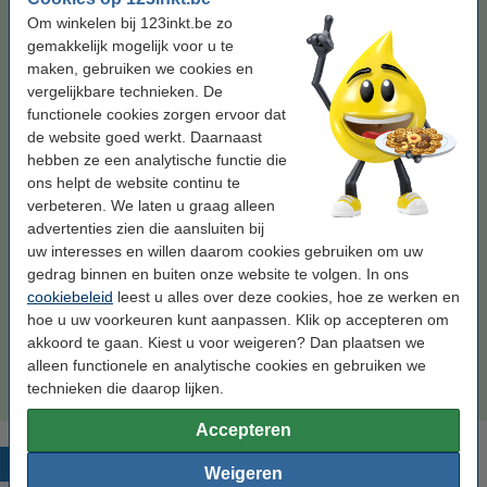
Kleur:
kleur
Om winkelen bij 123inkt.be zo
gemakkelijk mogelijk voor u te
kleur
zwart
zwart en kleur
maken, gebruiken we cookies en
vergelijkbare technieken. De
functionele cookies zorgen ervoor dat
Bekijk de specificaties en omschrijving
de website goed werkt. Daarnaast
Bespaar
37,4%
op uw inkt (zonder kwaliteitsverlies)!
hebben ze een analytische functie die
Direct leverbaar
Morgen verstuurd
ons helpt de website continu te
Prijs per ml
€ 1,15
verbeteren. We laten u graag alleen
advertenties zien die aansluiten bij
€ 19,50
Bestellen
uw interesses en willen daarom cookies gebruiken om uw
gedrag binnen en buiten onze website te volgen. In ons
cookiebeleid
leest u alles over deze cookies, hoe ze werken en
Zwart meebestellen
hoe u uw voorkeuren kunt aanpassen. Klik op accepteren om
Canon PG-545 inktcartridge zwart (123inkt
akkoord te gaan. Kiest u voor weigeren? Dan plaatsen we
huismerk)
alleen functionele en analytische cookies en gebruiken we
€ 18,50
technieken die daarop lijken.
Accepteren
Populaire producten
Weigeren