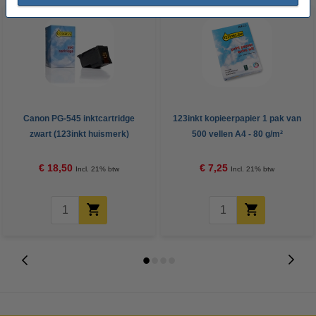
Canon PG-545 inktcartridge
123inkt kopieerpapier 1 pak van
zwart (123inkt huismerk)
500 vellen A4 - 80 g/m²
€ 18,50
€ 7,25
Incl. 21% btw
Incl. 21% btw