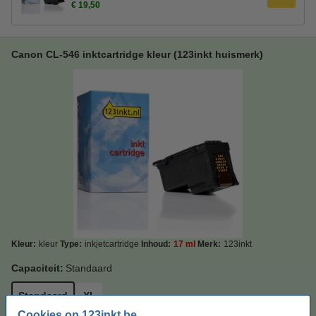
€ 19,50
Canon CL-546 inktcartridge kleur (123inkt huismerk)
Kleur:
kleur
Type:
inkjetcartridge
Inhoud:
17 ml
Merk:
123inkt
Capaciteit:
Standaard
Standaard
XL
Cookies op 123inkt.be