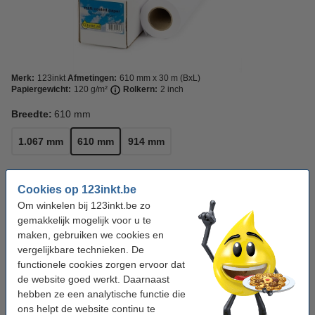
Merk:
123inkt
Afmetingen:
610 mm x 30 m (BxL)
Papiergewicht:
120 g/m²
Rolkern:
2 inch
Breedte:
610 mm
1.067 mm
610 mm
914 mm
Bekijk de specificaties en omschrijving
Cookies op 123inkt.be
Direct leverbaar
Morgen in huis
Om winkelen bij 123inkt.be zo
gemakkelijk mogelijk voor u te
€ 26,50
Bestellen
maken, gebruiken we cookies en
vergelijkbare technieken. De
Winstpakker!
functionele cookies zorgen ervoor dat
de website goed werkt. Daarnaast
Aanbieding: 3x 123inkt Matt Coated paper roll
hebben ze een analytische functie die
610 mm x 30 m (120 g/m²)
€ 74,50
ons helpt de website continu te