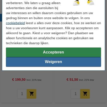
verbeteren. We laten u graag alleen
advertenties zien die aansluiten bij
uw interesses en willen daarom cookies gebruiken om uw
Populaire producten
gedrag binnen en buiten onze website te volgen. In ons
cookiebeleid
leest u alles over deze cookies, hoe ze werken en
hoe u uw voorkeuren kunt aanpassen. Klik op accepteren om
akkoord te gaan. Kiest u voor weigeren? Dan plaatsen we
alleen functionele en analytische cookies en gebruiken we
technieken die daarop lijken.
Accepteren
Weigeren
Canon PFI-107 multipack
Canon 1569B007 Standard
MBK/BK/C/M/Y (123inkt
paper roll 610 mm (24 inch) x 50
huismerk)
m (80 g/m²) 3 rollen
€ 199,50
€ 51,50
Incl. 21% btw
Incl. 21% btw