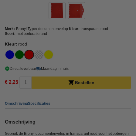
Merk:
Bronyl
Type:
documentenvelop
Kleur:
transparant rood
Soort:
met perforatierand
Kleur:
rood
Direct leverbaar
Maandag in huis
€ 2,25
Bestellen
Omschrijving
Specificaties
Omschrijving
Gebruik de Bronyl documentenvelop in transparant rood voor het opbergen