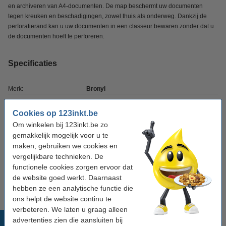
en archiveren van A4-documenten. De map beschermt uw documenten
tegen kreuken en beschadigingen, zowel thuis als onderweg. Dankzij de
perforatierand kan u uw documenten in een classeur bewaren zonder dat u
de documenten hoeft te perforeren.
Specificaties
Merk:
Bronyl
Type:
documentenvelop
Cookies op 123inkt.be
Kleur:
transparant rood
Om winkelen bij 123inkt.be zo
gemakkelijk mogelijk voor u te
Soort:
met perforatierand
maken, gebruiken we cookies en
Materiaal:
polypropyleen
vergelijkbare technieken. De
functionele cookies zorgen ervoor dat
Formaat:
A4
de website goed werkt. Daarnaast
hebben ze een analytische functie die
ons helpt de website continu te
verbeteren. We laten u graag alleen
Populaire producten
advertenties zien die aansluiten bij