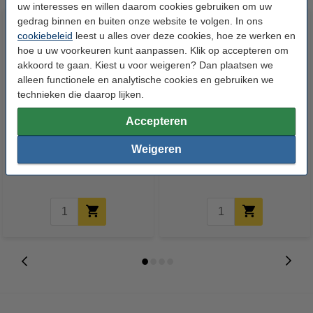
uw interesses en willen daarom cookies gebruiken om uw
gedrag binnen en buiten onze website te volgen. In ons
cookiebeleid
leest u alles over deze cookies, hoe ze werken en
hoe u uw voorkeuren kunt aanpassen. Klik op accepteren om
akkoord te gaan. Kiest u voor weigeren? Dan plaatsen we
alleen functionele en analytische cookies en gebruiken we
technieken die daarop lijken.
Accepteren
Bronyl documentenvelop A4
Bronyl documentenvelop A4
transparant blauw met
transparant groen met
Weigeren
perforatierand
perforatierand
€ 2,25
€ 2,25
Incl. 21% btw
Incl. 21% btw