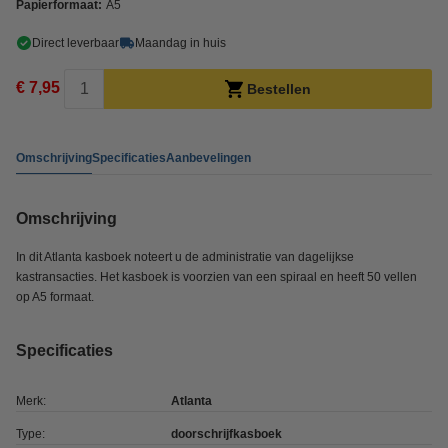
Papierformaat:
A5
Direct leverbaar
Maandag in huis
€ 7,95
Bestellen
Omschrijving
Specificaties
Aanbevelingen
Omschrijving
In dit Atlanta kasboek noteert u de administratie van dagelijkse
kastransacties. Het kasboek is voorzien van een spiraal en heeft 50 vellen
op A5 formaat.
Specificaties
Merk:
Atlanta
Type:
doorschrijfkasboek