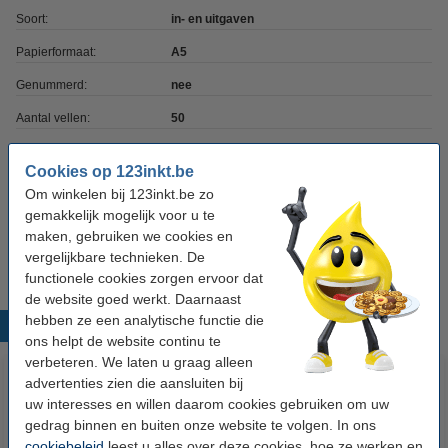
Soort:
in- en uitgaven
Papierformaat:
A5
Genummerd:
nee
Aantal vellen:
50
Cookies op 123inkt.be
Winstpakker! 9+1 gratis
Om winkelen bij 123inkt.be zo
Aanbieding: 10x Atlanta kasboek A5 met
gemakkelijk mogelijk voor u te
spiraal (50 vellen)
maken, gebruiken we cookies en
€ 71,55
vergelijkbare technieken. De
functionele cookies zorgen ervoor dat
de website goed werkt. Daarnaast
hebben ze een analytische functie die
Populaire producten
ons helpt de website continu te
verbeteren. We laten u graag alleen
advertenties zien die aansluiten bij
uw interesses en willen daarom cookies gebruiken om uw
gedrag binnen en buiten onze website te volgen. In ons
cookiebeleid
leest u alles over deze cookies, hoe ze werken en