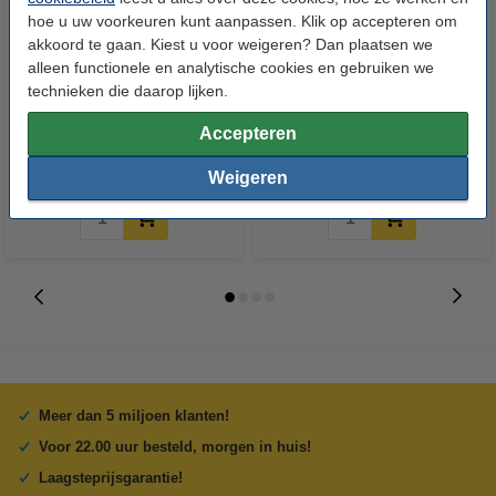
hoe u uw voorkeuren kunt aanpassen. Klik op accepteren om
akkoord te gaan. Kiest u voor weigeren? Dan plaatsen we
alleen functionele en analytische cookies en gebruiken we
123accu Xtreme Power MN1500
123accu Xtreme Power MN2400
technieken die daarop lijken.
Penlite AA batterij 24 stuks
Micro AAA batterij 24 stuks
Accepteren
€ 14,95
€ 14,95
Incl. 21% btw
Incl. 21% btw
Weigeren
Meer dan 5 miljoen klanten!
Voor 22.00 uur besteld, morgen in huis!
Laagsteprijsgarantie!