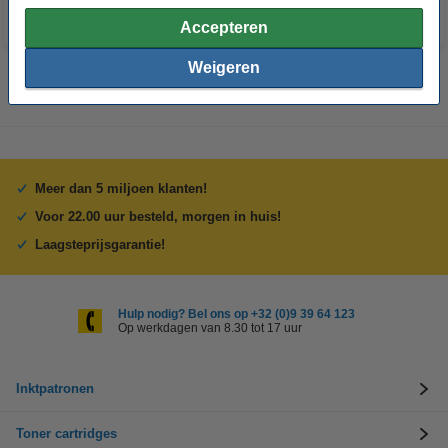
Accepteren
Weigeren
Meer dan 5 miljoen klanten!
Voor 22.00 uur besteld, morgen in huis!
Laagsteprijsgarantie!
Hulp nodig? Bel ons op +32 (0)9 39 64 123
Op werkdagen van 8.30 tot 17 uur
Inktpatronen
Toner cartridges