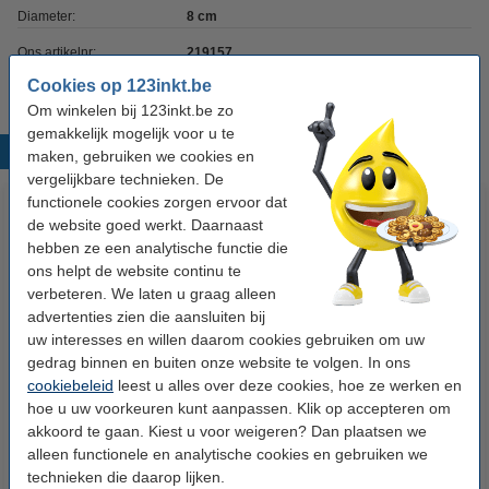
Diameter:
8 cm
Ons artikelnr:
219157
Cookies op 123inkt.be
Om winkelen bij 123inkt.be zo
gemakkelijk mogelijk voor u te
Populaire producten
maken, gebruiken we cookies en
vergelijkbare technieken. De
functionele cookies zorgen ervoor dat
de website goed werkt. Daarnaast
hebben ze een analytische functie die
ons helpt de website continu te
verbeteren. We laten u graag alleen
advertenties zien die aansluiten bij
uw interesses en willen daarom cookies gebruiken om uw
123accu Xtreme Power MN1500
123inkt kopieerpapier 1 pak van
gedrag binnen en buiten onze website te volgen. In ons
Penlite AA batterij 24 stuks
500 vellen A4 - 80 g/m²
cookiebeleid
leest u alles over deze cookies, hoe ze werken en
hoe u uw voorkeuren kunt aanpassen. Klik op accepteren om
akkoord te gaan. Kiest u voor weigeren? Dan plaatsen we
€ 14,95
€ 7,25
Incl. 21% btw
Incl. 21% btw
alleen functionele en analytische cookies en gebruiken we
technieken die daarop lijken.