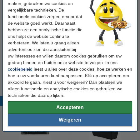
maken, gebruiken we cookies en
Aanbieding: 8 x 123inkt standaard plakband 19
vergelijkbare technieken. De
mm x 66 m
functionele cookies zorgen ervoor dat
€ 9,95
de website goed werkt. Daarnaast
hebben ze een analytische functie die
Aanbieding: 16x 123inkt standaard plakband 19
mm x 66 m
ons helpt de website continu te
€ 18,50
verbeteren. We laten u graag alleen
advertenties zien die aansluiten bij
Tip: plakbandhouder meebestellen
uw interesses en willen daarom cookies gebruiken om uw
gedrag binnen en buiten onze website te volgen. In ons
123inkt bureaudispenser voor rol met grote
cookiebeleid
leest u alles over deze cookies, hoe ze werken en
kern
€ 9,50
hoe u uw voorkeuren kunt aanpassen. Klik op accepteren om
akkoord te gaan. Kiest u voor weigeren? Dan plaatsen we
alleen functionele en analytische cookies en gebruiken we
technieken die daarop lijken.
Populaire producten
Accepteren
Weigeren