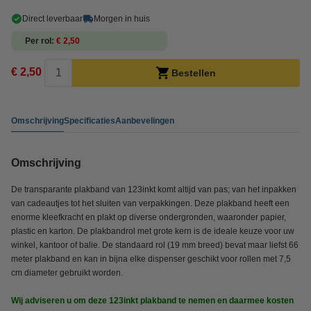
Direct leverbaar
Morgen in huis
Per rol
€ 2,50
€ 2,50
Bestellen
Omschrijving
Specificaties
Aanbevelingen
Omschrijving
De transparante plakband van 123inkt komt altijd van pas; van het inpakken
van cadeautjes tot het sluiten van verpakkingen. Deze plakband heeft een
enorme kleefkracht en plakt op diverse ondergronden, waaronder papier,
plastic en karton. De plakbandrol met grote kern is de ideale keuze voor uw
winkel, kantoor of balie. De standaard rol (19 mm breed) bevat maar liefst 66
meter plakband en kan in bijna elke dispenser geschikt voor rollen met 7,5
cm diameter gebruikt worden.
Wij adviseren u om deze 123inkt plakband te nemen en daarmee kosten