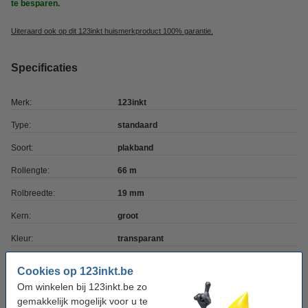
te besparen.
Uiteraard ook op dit 123inkt huismerkproduct 100% garantie.
Specificaties
Merk:
123inkt
Type:
standaard
Soort:
plakband
Rollengte:
66 m
Rolbreedte:
19 mm
Kern:
groot
Kleur:
transparant
Aantal:
1 rol
Cookies op 123inkt.be
Om winkelen bij 123inkt.be zo
gemakkelijk mogelijk voor u te
Winstpakker!