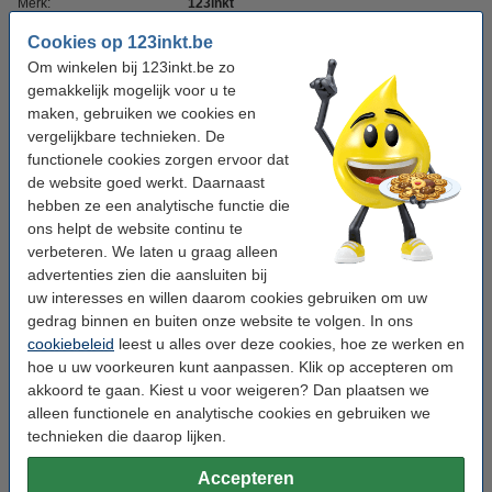
Merk:
123inkt
Type:
netwerkkabel
Cookies op 123inkt.be
Om winkelen bij 123inkt.be zo
Soort:
Cat6a
gemakkelijk mogelijk voor u te
Kleur:
maken, gebruiken we cookies en
grijs
vergelijkbare technieken. De
Lengte:
5 m
functionele cookies zorgen ervoor dat
de website goed werkt. Daarnaast
Aansluiting 1:
RJ45 mannelijk
hebben ze een analytische functie die
Aansluiting 2:
RJ45 mannelijk
ons helpt de website continu te
verbeteren. We laten u graag alleen
Kabelafscherming:
U/UTP
advertenties zien die aansluiten bij
Overdrachtsnelheid:
10 Gbps
uw interesses en willen daarom cookies gebruiken om uw
gedrag binnen en buiten onze website te volgen. In ons
Bandbreedte:
500 MHz
cookiebeleid
leest u alles over deze cookies, hoe ze werken en
hoe u uw voorkeuren kunt aanpassen. Klik op accepteren om
akkoord te gaan. Kiest u voor weigeren? Dan plaatsen we
Winstpakker!
alleen functionele en analytische cookies en gebruiken we
Aanbieding: 3x 123inkt netwerkkabel Cat6a
technieken die daarop lijken.
U/UTP grijs (5 meter)
€ 16,95
Accepteren