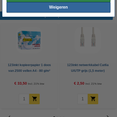
Weigeren
Populaire producten
123inkt kopieerpapier 1 doos
123inkt netwerkkabel Cat6a
van 2500 vellen A4 - 80 g/m²
U/UTP grijs (1,5 meter)
€ 33,50
€ 2,50
Incl. 21% btw
Incl. 21% btw