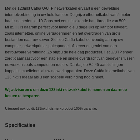
Met de 123inkt Cat6a U/UTP netwerkkabel ervaart u een geweldige
internetverbinding in uw hele kantoor. De grijze ethernetkabel van 5 meter
haalt snelheden tot 10 Gbps met een uitstekende bandbreedte van 500
MHz. Hij is daarom perfect voor taken die u dagelijks op kantoor uitvoert,
zoals internetten, online vergaderingen en het overdragen van grote
bestanden naar uw server. Sluit de Cat6a kabel eenvoudig aan op uw
computer, netwerkprinter, patchpaneel of server en geniet van een
betrouwbare verbinding. Zo blijft u de hele dag productief. Het U/UTP snoer
zorgt daarnaast voor een stabiele en snelle overdracht van gegevens tussen
netwerken zoals computer en routers. Dankzij de RJ-45 aansluitingen
koppelt u moeiteloos al uw netwerkapparaten. Deze Cat6a internetkabel van
123inkt is ideaal als u een soepele verbinding nodig heeft.
Wij adviseren u om deze 123inkt netwerkkabel
te nemen en daarmee
kosten te besparen.
Uiteraard ook op dit 123inkt huismerkproduct 100% garantie.
Specificaties