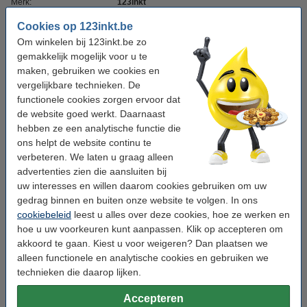
Merk:
123inkt
Type:
netwerkkabel
Cookies op 123inkt.be
Om winkelen bij 123inkt.be zo
Soort:
Cat6a
gemakkelijk mogelijk voor u te
Kleur:
maken, gebruiken we cookies en
grijs
vergelijkbare technieken. De
Lengte:
1,5 m
functionele cookies zorgen ervoor dat
de website goed werkt. Daarnaast
Aansluiting 1:
RJ45 mannelijk
hebben ze een analytische functie die
Aansluiting 2:
RJ45 mannelijk
ons helpt de website continu te
verbeteren. We laten u graag alleen
Kabelafscherming:
U/UTP
advertenties zien die aansluiten bij
Overdrachtsnelheid:
10 Gbps
uw interesses en willen daarom cookies gebruiken om uw
gedrag binnen en buiten onze website te volgen. In ons
Bandbreedte:
500 MHz
cookiebeleid
leest u alles over deze cookies, hoe ze werken en
hoe u uw voorkeuren kunt aanpassen. Klik op accepteren om
akkoord te gaan. Kiest u voor weigeren? Dan plaatsen we
Winstpakker!
alleen functionele en analytische cookies en gebruiken we
Aanbieding: 4x 123inkt netwerkkabel Cat6a
technieken die daarop lijken.
U/UTP grijs (1,5 meter)
€ 9,50
Accepteren