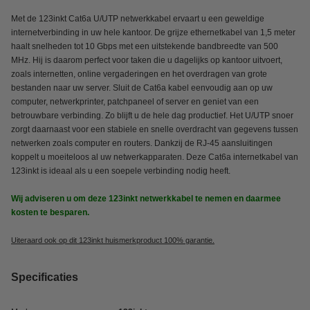
Met de 123inkt Cat6a U/UTP netwerkkabel ervaart u een geweldige
internetverbinding in uw hele kantoor. De grijze ethernetkabel van 1,5 meter
haalt snelheden tot 10 Gbps met een uitstekende bandbreedte van 500
MHz. Hij is daarom perfect voor taken die u dagelijks op kantoor uitvoert,
zoals internetten, online vergaderingen en het overdragen van grote
bestanden naar uw server. Sluit de Cat6a kabel eenvoudig aan op uw
computer, netwerkprinter, patchpaneel of server en geniet van een
betrouwbare verbinding. Zo blijft u de hele dag productief. Het U/UTP snoer
zorgt daarnaast voor een stabiele en snelle overdracht van gegevens tussen
netwerken zoals computer en routers. Dankzij de RJ-45 aansluitingen
koppelt u moeiteloos al uw netwerkapparaten. Deze Cat6a internetkabel van
123inkt is ideaal als u een soepele verbinding nodig heeft.
Wij adviseren u om deze 123inkt netwerkkabel
te nemen en daarmee
kosten te besparen.
Uiteraard ook op dit 123inkt huismerkproduct 100% garantie.
Specificaties