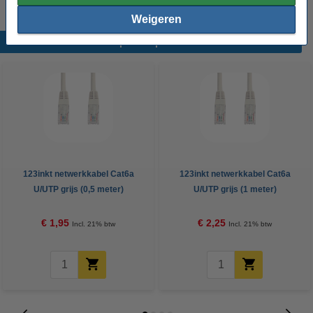
Weigeren
Populaire producten
123inkt netwerkkabel Cat6a
123inkt netwerkkabel Cat6a
U/UTP grijs (0,5 meter)
U/UTP grijs (1 meter)
€ 1,95
€ 2,25
Incl. 21% btw
Incl. 21% btw