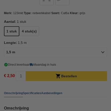
Merk:
123inkt
Type:
netwerkkabel
Soort:
Cat6a
Kleur:
grijs
Aantal:
1 stuk
1 stuk
4 stuk(s)
Lengte:
1,5 m
1,5 m
Direct leverbaar
Maandag in huis
€ 2,50
Bestellen
Omschrijving
Specificaties
Aanbevelingen
Omschrijving