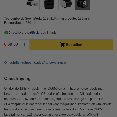
4
Toetsenbord:
Geen
Merk:
123inkt
Printerbreedte:
130 mm
Printerdiepte:
220 mm
Direct leverbaar
Morgen in huis
€ 59,50
Bestellen
Omschrijving
Specificaties
Aanbevelingen
Omschrijving
Ontdek de 123inkt labelprinter LW650 en print haarscherpe labels met
teksten, barcodes, logo’s, QR-codes of afbeeldingen. Dit model print
razendsnel tot 62 labels per minuut, zodat u kostbare tijd bespaart. De
etikettenprinter is daardoor ideaal voor magazijnen, kantoren en winkels die
hun productiviteit naar een hoger niveau willen tillen. Met deze LW650
labelprinter van 123inkt ervaart u direct hoe eenvoudig en efficiënt