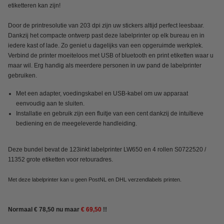
etiketteren kan zijn!
Door de printresolutie van 203 dpi zijn uw stickers altijd perfect leesbaar.
Dankzij het compacte ontwerp past deze labelprinter op elk bureau en in
iedere kast of lade. Zo geniet u dagelijks van een opgeruimde werkplek.
Verbind de printer moeiteloos met USB of bluetooth en print etiketten waar u
maar wil. Erg handig als meerdere personen in uw pand de labelprinter
gebruiken.
Met een adapter, voedingskabel en USB-kabel om uw apparaat
eenvoudig aan te sluiten.
Installatie en gebruik zijn een fluitje van een cent dankzij de intuïtieve
bediening en de meegeleverde handleiding.
Deze bundel bevat de 123inkt labelprinter LW650 en 4 rollen S0722520 /
11352 grote etiketten voor retouradres.
Met deze labelprinter kan u geen PostNL en DHL verzendlabels printen.
Normaal € 78,50 nu maar
€ 69,50
!!