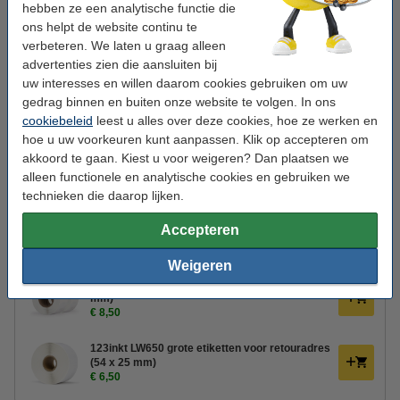
hebben ze een analytische functie die
Labelbreedte:
tot 62 mm
ons helpt de website continu te
verbeteren. We laten u graag alleen
Resolutie:
203 dpi
advertenties zien die aansluiten bij
Netwerk:
bluetooth, USB
uw interesses en willen daarom cookies gebruiken om uw
gedrag binnen en buiten onze website te volgen. In ons
Mobiel printen:
ja
cookiebeleid
leest u alles over deze cookies, hoe ze werken en
Extra info:
hoe u uw voorkeuren kunt aanpassen. Klik op accepteren om
uw oude apparaat
akkoord te gaan. Kiest u voor weigeren? Dan plaatsen we
alleen functionele en analytische cookies en gebruiken we
Tip: extra labels meebestellen
technieken die daarop lijken.
123inkt LW650 brede adresetiketten 2 rollen
Accepteren
(89 x 36 mm)
€ 14,50
Weigeren
123inkt LW650 adresetiketten 2 rollen (89 x 28
mm)
€ 8,50
123inkt LW650 grote etiketten voor retouradres
(54 x 25 mm)
€ 6,50