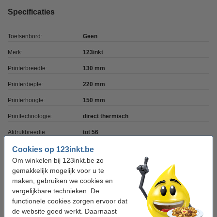
Specificaties
Toetsenbord:
Geen
Merk:
123inkt
Printerbreedte:
130 mm
Printerdiepte:
220 mm
Printerhoogte:
150 mm
Printtechnologie:
direct thermisch
Afdrukbreedte:
tot 56
Stand-alone:
nee
Cookies op 123inkt.be
Om winkelen bij 123inkt.be zo
Besturingssysteem:
Windows / Mac OS
gemakkelijk mogelijk voor u te
Voeding:
maken, gebruiken we cookies en
netstroom
vergelijkbare technieken. De
Display:
geen
functionele cookies zorgen ervoor dat
de website goed werkt. Daarnaast
Barcodes:
ja (9 protocollen)