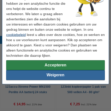
Tip: verzendetiketten meebestellen
hebben ze een analytische functie die
ons helpt de website continu te
123inkt universele verzendetiketten A4 105 x
verbeteren. We laten u graag alleen
148 mm wit (400 etiketten) FSC® Mix Credit
advertenties zien die aansluiten bij
€ 23,50
uw interesses en willen daarom cookies gebruiken om uw
gedrag binnen en buiten onze website te volgen. In ons
cookiebeleid
leest u alles over deze cookies, hoe ze werken en
hoe u uw voorkeuren kunt aanpassen. Klik op accepteren om
Populaire producten
akkoord te gaan. Kiest u voor weigeren? Dan plaatsen we
alleen functionele en analytische cookies en gebruiken we
technieken die daarop lijken.
Accepteren
Weigeren
123accu Xtreme Power MN1500
123inkt kopieerpapier 1 pak van
Penlite AA batterij 24 stuks
500 vellen A4 - 80 g/m²
€ 14,95
€ 7,25
Incl. 21% btw
Incl. 21% btw