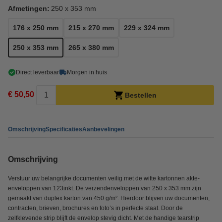
Afmetingen:
250 x 353 mm
176 x 250 mm
215 x 270 mm
229 x 324 mm
250 x 353 mm
265 x 380 mm
Direct leverbaar
Morgen in huis
€ 50,50
Bestellen
Omschrijving
Specificaties
Aanbevelingen
Omschrijving
Verstuur uw belangrijke documenten veilig met de witte kartonnen akte-
enveloppen van 123inkt. De verzendenveloppen van 250 x 353 mm zijn
gemaakt van duplex karton van 450 g/m². Hierdoor blijven uw documenten,
contracten, brieven, brochures en foto’s in perfecte staat. Door de
zelfklevende strip blijft de envelop stevig dicht. Met de handige tearstrip