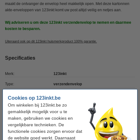
maakt de ontvanger de envelop heel makkelijk open. Met deze kartonnen
akte-enveloppen van 123inkt komt uw post altijd veilig en netjes aan.
Wij adviseren u om deze 123inkt verzendenvelop te nemen en daarmee
kosten te besparen.
Uiteraard ook op dit 123inkt huismerkproduct 100% garantie.
Specificaties
Merk:
123inkt
Type:
verzendenvelop
Kleur:
wit
Cookies op 123inkt.be
Om winkelen bij 123inkt.be zo
Afmetingen:
250 x 353 mm
gemakkelijk mogelijk voor u te
Aantal:
100 stuk(s)
maken, gebruiken we cookies en
vergelijkbare technieken. De
Ons artikelnr:
302455
functionele cookies zorgen ervoor dat
de website goed werkt. Daarnaast