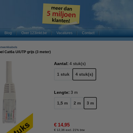
Blog
Over 123inkt.be
Vacatures
Contact
etwerkkabels
el Cat6a U/UTP grijs (3 meter)
Aantal:
4 stuk(s)
1 stuk
4 stuk(s)
Lengte:
3 m
1,5 m
2 m
3 m
€ 14,95
€ 12,36 excl. 21% btw