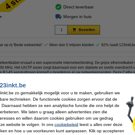
Direct leverbaar
Morgen in huis
n
Bestellen
ar op rij 'Beste webwinkel'
Meer dan 5 miljoen klanten
92% raadt 123inkt.b
twerkkabel ervaart u een supersnelle internetverbinding. De grijze ethernetkabel 
0 MHz. Het U/UTP snoer zorgt daarnaast voor een stabiele en snelle overdracht
de RJ-45 aansluitingen koppelt u moeiteloos al uw netwerkapparaten. Deze Cat6a in
eeft.
23inkt.be
netwerkkabel
te nemen en daarmee kosten te besparen.
inkt.be zo gemakkelijk mogelijk voor u te maken, gebruiken we
oduct 100% garantie.
kbare technieken. De functionele cookies zorgen ervoor dat de
 Daarnaast hebben ze een analytische functie die ons helpt de
verbeteren. We laten u graag alleen advertenties zien die
nteresses en willen daarom cookies gebruiken om uw gedrag
kt
Aansluiting 1:
rkkabel
Aansluiting 2:
ze website te volgen. In ons
cookiebeleid
leest u alles over deze
Kabelafscherming:
rken en hoe u uw voorkeuren kunt aanpassen. Klik op accepteren
Overdrachtsnelheid: