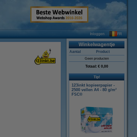
FR
Inloggen
Winkelwagentje
Aantal
Product
Geen producten
Totaal:
€ 0,00
Tip!
123inkt kopieerpapier -
2500 vellen A4 - 80 g/m²
FSC®