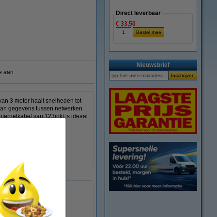
Direct leverbaar
€ 33,50
Nieuwsbrief
e aan
van 3 meter haalt snelheden tot
 van gegevens tussen netwerken
ternetkabel van 123inkt is ideaal
RJ45 mannelijk
RJ45 mannelijk
U/UTP
10 Gbps