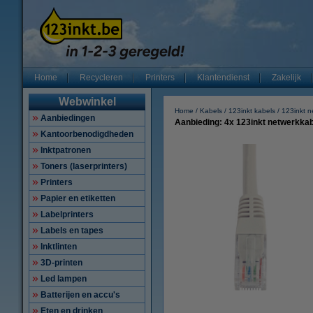
Home
Recycleren
Printers
Klantendienst
Zakelijk
Webwinkel
Home
Kabels
123inkt kabels
123inkt n
Aanbiedingen
Aanbieding: 4x 123inkt netwerkkab
Kantoorbenodigdheden
Inktpatronen
Toners (laserprinters)
Printers
Papier en etiketten
Labelprinters
Labels en tapes
Inktlinten
3D-printen
Led lampen
Batterijen en accu's
Eten en drinken