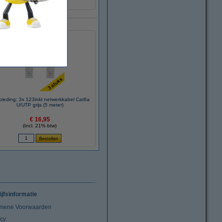
500 MHz
ieding: 3x 123inkt netwerkkabel Cat6a
U/UTP grijs (5 meter)
€ 16,95
(Incl. 21% btw)
ijfsinformatie
mene Voorwaarden
acy