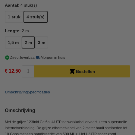
Aantal:
4 stuk(s)
1 stuk
4 stuk(s)
Lengte:
2 m
1,5 m
2 m
3 m
Direct leverbaar
Morgen in huis
€ 12,50
Bestellen
Omschrijving
Specificaties
Omschrijving
Met de grijze 123inkt Cat6a U/UTP netwerkkabel ervaart u een supersnelle
internetverbinding. De grijze ethernetkabel van 2 meter haalt snelheden tot
10 Gbps met een bandbreedte van 500 MHz. Het U/UTP snoer zorgt