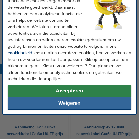
functionele cookies zorgen ervoor dat
de website goed werkt. Daarnaast
Aansluiting 2:
RJ45 mannelijk
hebben ze een analytische functie die
ons helpt de website continu te
Kabelafscherming:
U/UTP
verbeteren. We laten u graag alleen
Overdrachtsnelheid:
10 Gbps
advertenties zien die aansluiten bij
uw interesses en willen daarom cookies gebruiken om uw
Bandbreedte:
500 MHz
gedrag binnen en buiten onze website te volgen. In ons
cookiebeleid
leest u alles over deze cookies, hoe ze werken en
hoe u uw voorkeuren kunt aanpassen. Klik op accepteren om
akkoord te gaan. Kiest u voor weigeren? Dan plaatsen we
Populaire producten
alleen functionele en analytische cookies en gebruiken we
technieken die daarop lijken.
Accepteren
Weigeren
Aanbieding: 6x 123inkt
Aanbieding: 4x 123inkt
netwerkkabel Cat6a U/UTP grijs
netwerkkabel Cat6a U/UTP grijs