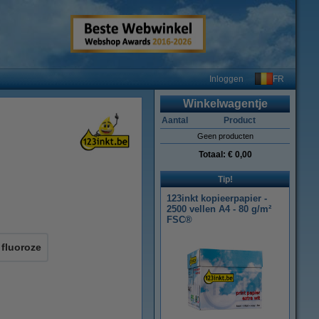
FR
Inloggen
Winkelwagentje
Aantal
Product
Geen producten
Totaal:
€ 0,00
Tip!
123inkt kopieerpapier -
2500 vellen A4 - 80 g/m²
FSC®
fluoroze