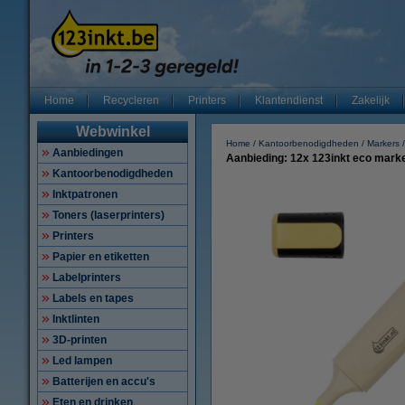
Home
Recycleren
Printers
Klantendienst
Zakelijk
Webwinkel
Home
Kantoorbenodigdheden
Markers
Aanbiedingen
Aanbieding: 12x 123inkt eco markee
Kantoorbenodigdheden
Inktpatronen
Toners (laserprinters)
Printers
Papier en etiketten
Labelprinters
Labels en tapes
Inktlinten
3D-printen
Led lampen
Batterijen en accu's
Eten en drinken