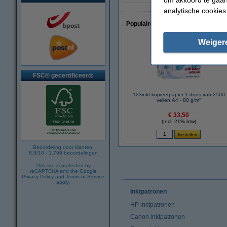
analytische cookies
Populaire artikelen van klanten die
Weiger
FSC® gecertificeerd:
123inkt kopieerpapier 1 doos van 2500
vellen A4 - 80 g/m²
€ 33,50
(Incl. 21% btw)
Beoordeling door klanten:
8.8
/
10
-
1.799
beoordelingen
This site is protected by
reCAPTCHA and the Google
Privacy Policy
and
Terms of Service
apply.
Inktpatronen
HP inktpatronen
Canon inktpatronen