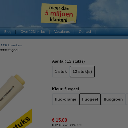
Blog
Over 123inkt.be
Vacatures
Contact
123inkt markers
rstift geel
Aantal:
12 stuk(s)
1 stuk
12 stuk(s)
Kleur:
fluogeel
fluo-oranje
fluogeel
fluogroen
€ 15,00
€ 12,40 excl. 21% btw