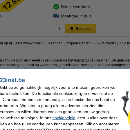
Direct leverbaar
Maandag in huis
n
Bestellen
ar op rij 'Beste webwinkel'
Meer dan 5 miljoen klanten
92% raadt 123inkt.b
en schuine punt en creëert in één vloeiende beweging duidelijke lijnen. De gele kleu
bevat sneldrogende inkt op waterbasis, geschikt voor zowel gedrukte als handgeschr
te keuze. De stift bestaat namelijk voor 70% uit gerecycleerde kunststof.
23inkt.be
or dezelfde uitstekende kwaliteit voor een lagere prijs!
inkt.be zo gemakkelijk mogelijk voor u te maken, gebruiken we
arkeerstift te nemen en daarmee kosten te besparen.
kbare technieken. De functionele cookies zorgen ervoor dat de
oduct 100% garantie.
 Daarnaast hebben ze een analytische functie die ons helpt de
verbeteren. We laten u graag alleen advertenties zien die
nteresses en willen daarom cookies gebruiken om uw gedrag
ze website te volgen. In ons
cookiebeleid
leest u alles over deze
kt
Schrijfbreedte:
n
Navulbaar:
rken en hoe u uw voorkeuren kunt aanpassen. Klik op accepteren
eel
Aantal:
 Kiest u voor weigeren? Dan plaatsen we alleen functionele en