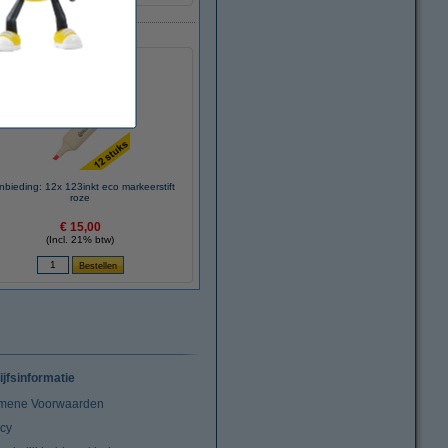
bieding: 12x 123inkt eco markeerstift
roze
€ 15,00
(Incl. 21% btw)
ijfsinformatie
mene Voorwaarden
acy