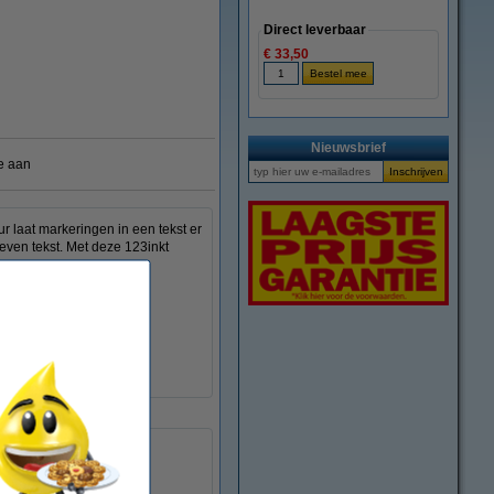
Direct leverbaar
€ 33,50
Nieuwsbrief
e aan
r laat markeringen in een tekst er
even tekst. Met deze 123inkt
1 - 4,5 mm
nee
12 stuk(s)