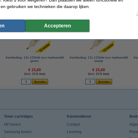
 en gebruiken we technieken die daarop lijken.
 dit artikel ook besteld hebben
en
Accepteren
Aanbieding: 12x 123inkt eco markeerstift
Aanbieding: 12x 123inkt eco markeerstift
Aan
groen
oranje
€ 15,00
€ 15,00
(Incl. 21% btw)
(Incl. 21% btw)
Toner cartridges
Klantendienst
Bedr
HP toners
Contact
Alge
Samsung toners
Levering
Priv