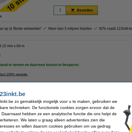
Bestellen
n
ar op rij 'Beste webwinkel'
Meer dan 5 miljoen klanten
92% raadt 123inkt.b
nd 15 mm x 66 m
!
akband te nemen en daarmee kosten te besparen.
oduct 100% garantie.
23inkt.be
kt
Rolbreedte:
aard
Kern:
inkt.be zo gemakkelijk mogelijk voor u te maken, gebruiken we
and
Kleur:
kbare technieken. De functionele cookies zorgen ervoor dat de
Aantal:
 Daarnaast hebben ze een analytische functie die ons helpt de
verbeteren. We laten u graag alleen advertenties zien die
nteresses en willen daarom cookies gebruiken om uw gedrag