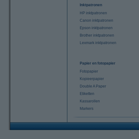
Inktpatronen
HP inktpatronen
Canon inktpatronen
Epson inktpatronen
Brother inktpatronen
Lexmark inktpatronen
Papier en fotopapier
Fotopapier
Kopieerpapier
Double A Paper
Etiketten
Kassarollen
Markers