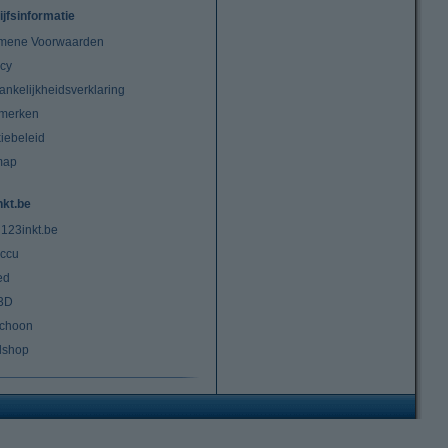
ijfsinformatie
mene Voorwaarden
acy
ankelijkheidsverklaring
merken
iebeleid
map
nkt.be
 123inkt.be
ccu
ed
3D
choon
lshop