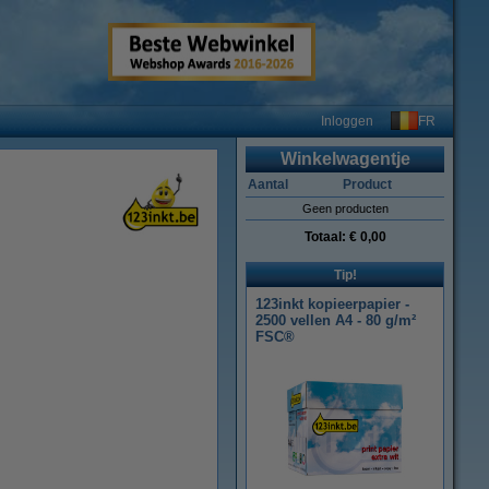
FR
Inloggen
Winkelwagentje
Aantal
Product
Geen producten
Totaal:
€ 0,00
Tip!
123inkt kopieerpapier -
2500 vellen A4 - 80 g/m²
FSC®