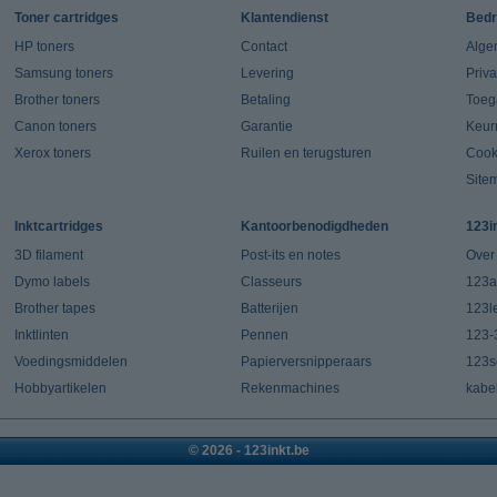
Toner cartridges
Klantendienst
Bedr
HP toners
Contact
Alge
Samsung toners
Levering
Priv
Brother toners
Betaling
Toeg
Canon toners
Garantie
Keur
Xerox toners
Ruilen en terugsturen
Cook
Site
Inktcartridges
Kantoorbenodigdheden
123i
3D filament
Post-its en notes
Over
Dymo labels
Classeurs
123a
Brother tapes
Batterijen
123l
Inktlinten
Pennen
123-
Voedingsmiddelen
Papierversnipperaars
123s
Hobbyartikelen
Rekenmachines
kabe
© 2026 - 123inkt.be