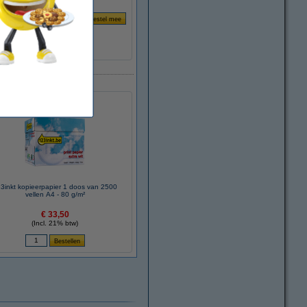
3inkt kopieerpapier 1 doos van 2500
vellen A4 - 80 g/m²
€ 33,50
(Incl. 21% btw)