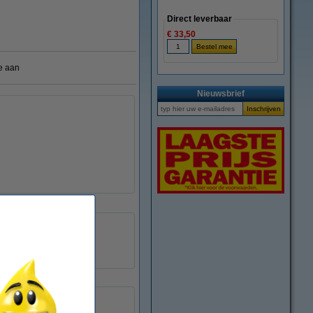
Direct leverbaar
€ 33,50
e aan
Nieuwsbrief
15 mm
groot
transparant
10 rollen