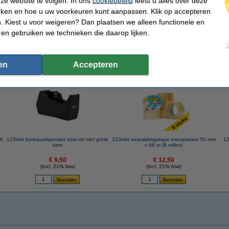
ze website te volgen. In ons
cookiebeleid
leest u alles over deze
enser voor rol met grote kern
rken en hoe u uw voorkeuren kunt aanpassen. Klik op accepteren
 Kiest u voor weigeren? Dan plaatsen we alleen functionele en
 en gebruiken we technieken die daarop lijken.
en
Accepteren
 dit artikel ook besteld hebben
AA
123inkt bureaudispenser voor rol met grote
123inkt verpakkingstape transparant 50 mm
12
kern
x 66 m (6 rollen)
€ 9,50
€ 12,50
(Incl. 21% btw)
(Incl. 21% btw)