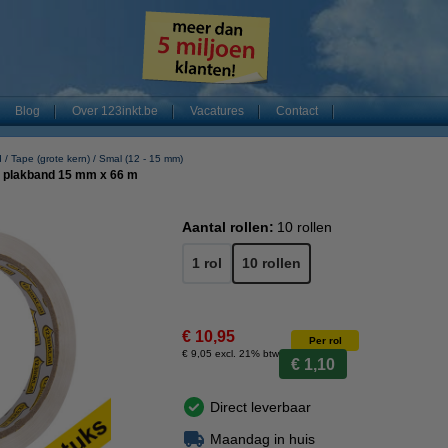
Blog
Over 123inkt.be
Vacatures
Contact
d
Tape (grote kern)
Smal (12 - 15 mm)
d plakband 15 mm x 66 m
Aantal rollen:
10 rollen
1 rol
10 rollen
€ 10,95
Per rol
€ 9,05 excl. 21% btw
€ 1,10
Direct leverbaar
Maandag in huis