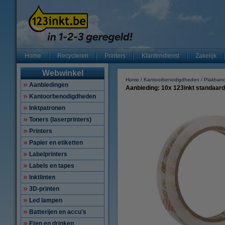
Home
Recycleren
Printers
Klantendienst
Zakelijk
Webwinkel
Home
Kantoorbenodigdheden
Plakban
Aanbiedingen
Aanbieding: 10x 123inkt standaar
Kantoorbenodigdheden
Inktpatronen
Toners (laserprinters)
Printers
Papier en etiketten
Labelprinters
Labels en tapes
Inktlinten
3D-printen
Led lampen
Batterijen en accu's
Eten en drinken