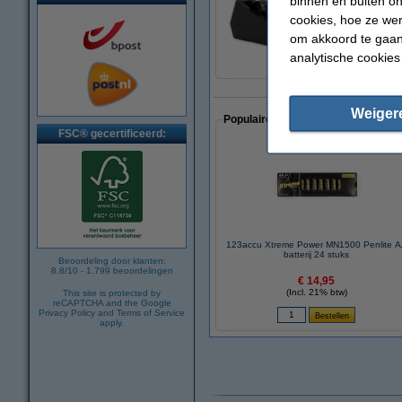
binnen en buiten on
123inkt bureaudisp
cookies, hoe ze we
€ 9,50
om akkoord te gaan.
analytische cookies
Weiger
Populaire artikelen van klanten die
FSC® gecertificeerd:
123accu Xtreme Power MN1500 Penlite 
batterij 24 stuks
Beoordeling door klanten:
8.8
/
10
-
1.799
beoordelingen
€ 14,95
(Incl. 21% btw)
This site is protected by
reCAPTCHA and the Google
Privacy Policy
and
Terms of Service
apply.