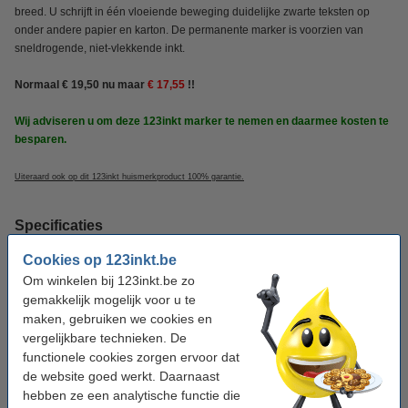
breed. U schrijft in één vloeiende beweging duidelijke zwarte teksten op
onder andere papier en karton. De permanente marker is voorzien van
sneldrogende, niet-vlekkende inkt.
Normaal € 19,50 nu maar
€ 17,55
!!
Wij adviseren u om deze 123inkt marker te nemen en daarmee kosten te
besparen.
Uiteraard ook op dit 123inkt huismerkproduct 100% garantie.
Specificaties
Cookies op 123inkt.be
Merk:
123inkt
Om winkelen bij 123inkt.be zo
gemakkelijk mogelijk voor u te
Kleur:
zwart
maken, gebruiken we cookies en
Punt:
rond
vergelijkbare technieken. De
functionele cookies zorgen ervoor dat
Schrijfbreedte:
1 mm
de website goed werkt. Daarnaast
Aantal:
10 stuk(s)
hebben ze een analytische functie die