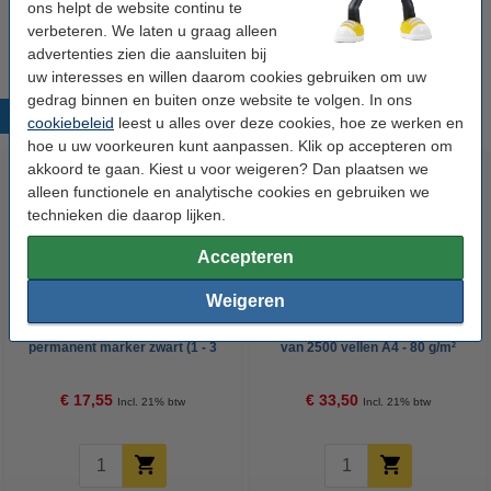
ons helpt de website continu te
Navulbaar:
nee
verbeteren. We laten u graag alleen
advertenties zien die aansluiten bij
uw interesses en willen daarom cookies gebruiken om uw
gedrag binnen en buiten onze website te volgen. In ons
Populaire producten
cookiebeleid
leest u alles over deze cookies, hoe ze werken en
hoe u uw voorkeuren kunt aanpassen. Klik op accepteren om
akkoord te gaan. Kiest u voor weigeren? Dan plaatsen we
alleen functionele en analytische cookies en gebruiken we
technieken die daarop lijken.
Accepteren
Weigeren
Aanbieding: 10x 123inkt
123inkt kopieerpapier 1 doos
permanent marker zwart (1 - 3
van 2500 vellen A4 - 80 g/m²
mm rond)
€ 17,55
€ 33,50
Incl. 21% btw
Incl. 21% btw