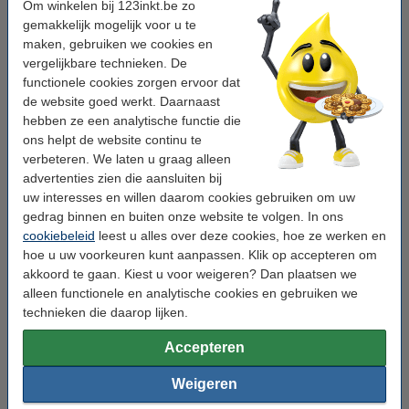
Om winkelen bij 123inkt.be zo
- zijdeglans of
g/m2
inkt
gemakkelijk mogelijk voor u te
hoogglans
- A4 / A3 / A3+
maken, gebruiken we cookies en
vergelijkbare technieken. De
Het Ultra Glossy fotopapier is het beste fotopapier
functionele cookies zorgen ervoor dat
van 123inkt huismerk. Deze hoogwaardige
de website goed werkt. Daarnaast
papiersoort geeft het grootst mogelijke
hebben ze een analytische functie die
kleurengamma weer en zorgt voor foto-realistische
ons helpt de website continu te
afdrukken die scherper zijn dan een traditionele foto.
verbeteren. We laten u graag alleen
Foto's, posters of kunstafdrukken op Ultra Glossy
advertenties zien die aansluiten bij
papier zijn uiterst lang houdbaar en vervagen niet.
uw interesses en willen daarom cookies gebruiken om uw
De speciale coating is direct droog, veegvast en
gedrag binnen en buiten onze website te volgen. In ons
watervast. Afdrukken van fotolaboratorium kwaliteit!
cookiebeleid
leest u alles over deze cookies, hoe ze werken en
hoe u uw voorkeuren kunt aanpassen. Klik op accepteren om
Formaat
Toplaag
FSC®
Gewicht
Inhoud
Prijs
akkoord te gaan. Kiest u voor weigeren? Dan plaatsen we
A4
hoogglans
-
200 g/m²
50 vellen
€ 15,95
Bestel
alleen functionele en analytische cookies en gebruiken we
A4
zijdeglans
-
300 g/m²
20 vellen
€ 10,95
Bestel
A4
hoogglans
-
300 g/m²
20 vellen
€ 10,95
Bestel
technieken die daarop lijken.
A3
hoogglans
-
300 g/m²
20 vellen
€ 29,50
Bestel
Accepteren
€
A3+
hoogglans
-
300 g/m²
20 vellen
Bestel
32,50
Weigeren
Specials