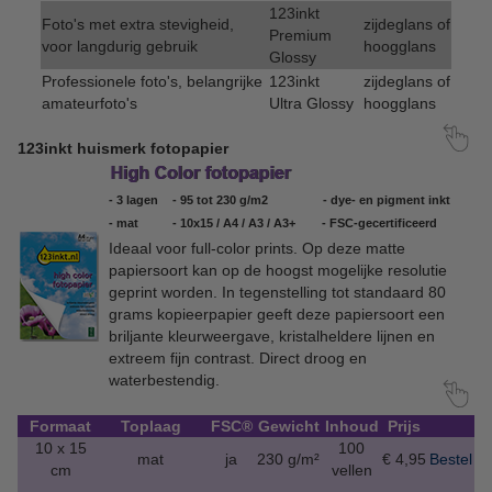
123inkt
Foto's met extra stevigheid,
zijdeglans of
Premium
voor langdurig gebruik
hoogglans
Glossy
Professionele foto's, belangrijke
123inkt
zijdeglans of
amateurfoto's
Ultra Glossy
hoogglans
123inkt huismerk fotopapier
- 3 lagen
- 95 tot 230 g/m2
- dye- en pigment inkt
- mat
- 10x15 / A4 / A3 / A3+
- FSC-gecertificeerd
Ideaal voor full-color prints. Op deze matte
papiersoort kan op de hoogst mogelijke resolutie
geprint worden. In tegenstelling tot standaard 80
grams kopieerpapier geeft deze papiersoort een
briljante kleurweergave, kristalheldere lijnen en
extreem fijn contrast. Direct droog en
waterbestendig.
Formaat
Toplaag
FSC®
Gewicht
Inhoud
Prijs
10 x 15
100
mat
ja
230 g/m²
€ 4,95
Bestel
cm
vellen