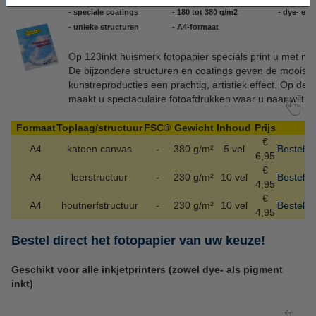
- speciale coatings
- 180 tot 380 g/m2
- dye- en 
- unieke structuren
- A4-formaat
Op 123inkt huismerk fotopapier specials print u met mee
De bijzondere structuren en coatings geven de mooiste 
kunstreproducties een prachtig, artistiek effect. Op de
maakt u spectaculaire fotoafdrukken waar u naar wilt bli
Formaat
Toplaag/structuur
FSC®
Gewicht
Inhoud
Prijs
€
A4
katoen canvas
-
380 g/m²
5 vel
Bestel
6,95
€
A4
leerstructuur
-
230 g/m²
10 vel
Bestel
4,95
€
A4
houtnerfstructuur
-
230 g/m²
10 vel
Bestel
4,95
Bestel direct het fotopapier van uw keuze!
Geschikt voor alle inkjetprinters (zowel dye- als pigment
inkt)