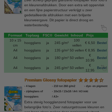
Zeer scherp geprijsd glanzend fotopapier voor foto's
en kleurenafdrukken. Door een extra wit oppervlak
en een fijne papierstructuur verkrijgt u zeer
gedetailleerde afdrukken met een briljante
kleurweergave. Dit papier is direct droog en
waterbestendig.
Formaat
Toplaag
FSC®
Gewicht
Inhoud
Prijs
10 x 15
100
hoogglans
ja
245 g/m²
€ 6,50
Bestel
cm
vellen
A4
hoogglans
ja
135 g/m²
50 vellen
€ 8,95
Bestel
€
A4
hoogglans
ja
180 g/m²
50 vellen
Bestel
10,95
€
A4
hoogglans
ja
245 g/m²
50 vellen
Bestel
12,95
- 4 lagen
- 210 tot 260 g/m2
- dye- en pigment
- zijdeglans of
- 10x15 / 13x18 / A4 / A3
inkt
hoogglans
/ A3+
Extra stevig hoogglanzend fotopapier voor uw
belangrijke foto's. Zeer natuurgetrouwe kleuren en