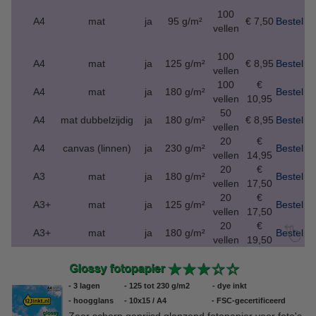
100
A4
mat
ja
95 g/m²
€ 7,50
Bestel
vellen
100
A4
mat
ja
125 g/m²
€ 8,95
Bestel
vellen
100
€
A4
mat
ja
180 g/m²
Bestel
vellen
10,95
50
A4
mat dubbelzijdig
ja
180 g/m²
€ 8,95
Bestel
vellen
20
€
A4
canvas (linnen)
ja
230 g/m²
Bestel
vellen
14,95
20
€
A3
mat
ja
180 g/m²
Bestel
vellen
17,50
20
€
A3+
mat
ja
125 g/m²
Bestel
vellen
17,50
20
€
A3+
mat
ja
180 g/m²
Bestel
vellen
19,50
- 3 lagen
- 125 tot 230 g/m2
- dye inkt
- hoogglans
- 10x15 / A4
- FSC-gecertificeerd