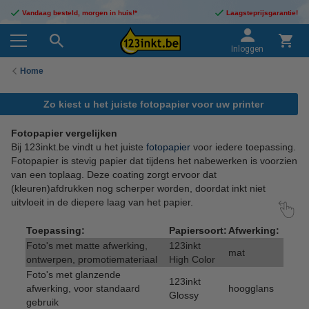
Vandaag besteld, morgen in huis!*
Laagsteprijsgarantie!
Inloggen
Home
Zo kiest u het juiste fotopapier voor uw printer
Fotopapier vergelijken
Bij 123inkt.be vindt u het juiste
fotopapier
voor iedere toepassing.
Fotopapier is stevig papier dat tijdens het nabewerken is voorzien
van een toplaag. Deze coating zorgt ervoor dat
(kleuren)afdrukken nog scherper worden, doordat inkt niet
uitvloeit in de diepere laag van het papier.
Toepassing:
Papiersoort:
Afwerking:
Foto's met matte afwerking,
123inkt
mat
ontwerpen, promotiemateriaal
High Color
Foto's met glanzende
123inkt
afwerking, voor standaard
hoogglans
Glossy
gebruik