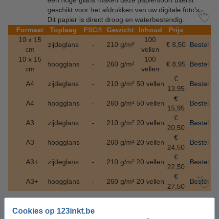
een hoge glans maken deze papiersoort uiterst
geschikt voor het afdrukken van uw digitale foto's.
Dit papier is direct droog en waterbestendig.
Formaat
Toplaag
FSC®
Gewicht
Inhoud
Prijs
10 x 15
100
zijdeglans
-
210 g/m²
€ 8,50
Bestel
cm
vellen
10 x 15
100
hoogglans
-
260 g/m²
€ 8,95
Bestel
cm
vellen
€
A4
zijdeglans
-
210 g/m²
50 vellen
Bestel
13,95
€
A4
hoogglans
-
260 g/m²
50 vellen
Bestel
15,95
€
A3
zijdeglans
-
210 g/m²
20 vellen
Bestel
20,50
€
A3
hoogglans
-
260 g/m²
20 vellen
Bestel
24,50
€
A3+
zijdeglans
-
210 g/m²
20 vellen
Bestel
22,50
€
A3+
hoogglans
-
260 g/m²
20 vellen
Bestel
27,50
Cookies op 123inkt.be
- 7 lagen
- 200 tot 300
- dye- en pigment