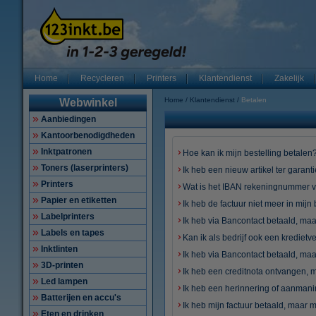
Home
Recycleren
Printers
Klantendienst
Zakelijk
Home
Klantendienst
Betalen
Webwinkel
Aanbiedingen
Kantoorbenodigdheden
Inktpatronen
Hoe kan ik mijn bestelling betalen
Toners (laserprinters)
Ik heb een nieuw artikel ter garant
Printers
Wat is het IBAN rekeningnummer v
Papier en etiketten
Ik heb de factuur niet meer in mij
Labelprinters
Ik heb via Bancontact betaald, maar
Labels en tapes
Kan ik als bedrijf ook een krediet
Inktlinten
Ik heb via Bancontact betaald, ma
3D-printen
Ik heb een creditnota ontvangen, 
Led lampen
Ik heb een herinnering of aanmani
Batterijen en accu's
Ik heb mijn factuur betaald, maar m
Eten en drinken