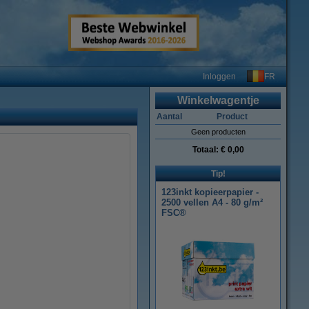
FR
Inloggen
Winkelwagentje
Aantal
Product
Geen producten
Totaal:
€ 0,00
Tip!
123inkt kopieerpapier -
2500 vellen A4 - 80 g/m²
FSC®