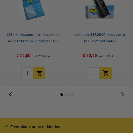
123inkt document lamineerhoes
Lexmark 51B2000 toner zwart
A4 glanzend 2x80 micron (100
(123inkt huismerk)
stuks)
€ 10,50
€ 52,50
Incl. 21% btw
Incl. 21% btw
Meer dan 5 miljoen klanten!