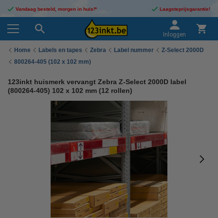
Vandaag besteld, morgen in huis!*
Laagsteprijsgarantie!
Inloggen
Home
Labels en tapes
Zebra
Label nummer
Z-Select 2000D
800264-405 (102 x 102 mm)
123inkt huismerk vervangt Zebra Z-Select 2000D label
(800264-405) 102 x 102 mm (12 rollen)