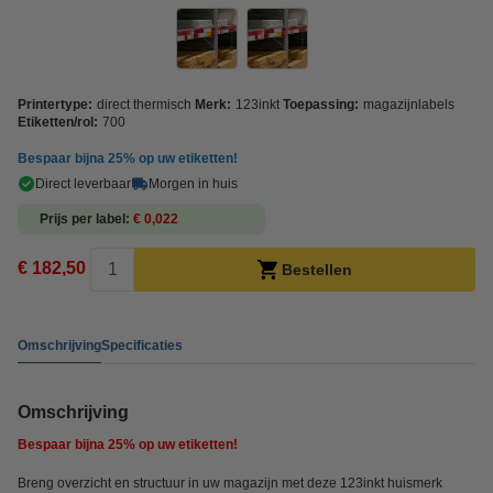
Printertype:
direct thermisch
Merk:
123inkt
Toepassing:
magazijnlabels
Etiketten/rol:
700
Bespaar bijna
25%
op uw etiketten!
Direct leverbaar
Morgen in huis
Prijs per label
€ 0,022
€ 182,50
Bestellen
Omschrijving
Specificaties
Omschrijving
Bespaar bijna
25%
op uw etiketten!
Breng overzicht en structuur in uw magazijn met deze 123inkt huismerk