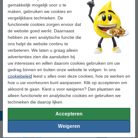
Toepassing:
magazijnlabels
gemakkelijk mogelijk voor u te
maken, gebruiken we cookies en
Etiketten/rol:
700
vergelijkbare technieken. De
functionele cookies zorgen ervoor dat
Rolkern:
25 mm
de website goed werkt. Daarnaast
Afmetingen:
102 x 102 mm (BxH)
hebben ze een analytische functie die
ons helpt de website continu te
Type:
2000D
verbeteren. We laten u graag alleen
Aantal rollen:
12
advertenties zien die aansluiten bij
uw interesses en willen daarom cookies gebruiken om uw
Nummer:
800264-405
gedrag binnen en buiten onze website te volgen. In ons
cookiebeleid
leest u alles over deze cookies, hoe ze werken en
Tip
hoe u uw voorkeuren kunt aanpassen. Klik op accepteren om
Wij adviseren u om deze etiketten i.p.v. de originele etiketten te
akkoord te gaan. Kiest u voor weigeren? Dan plaatsen we
nemen.
alleen functionele en analytische cookies en gebruiken we
technieken die daarop lijken.
Accepteren
Populaire producten
Weigeren