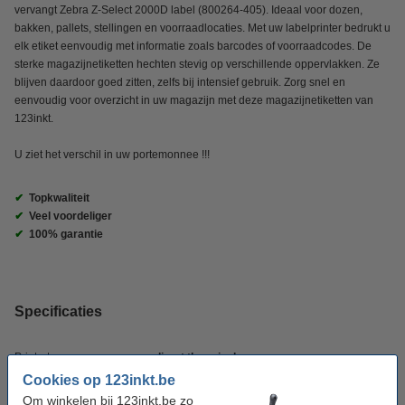
vervangt Zebra Z-Select 2000D label (800264-405). Ideaal voor dozen,
bakken, pallets, stellingen en voorraadlocaties. Met uw labelprinter bedrukt u
elk etiket eenvoudig met informatie zoals barcodes of voorraadcodes. De
sterke magazijnetiketten hechten stevig op verschillende oppervlakken. Ze
blijven daardoor goed zitten, zelfs bij intensief gebruik. Zorg snel en
eenvoudig voor overzicht in uw magazijn met deze magazijnetiketten van
123inkt.
U ziet het verschil in uw portemonnee !!!
✔
Topkwaliteit
✔
Veel voordeliger
✔
100% garantie
Specificaties
Printertype:
direct thermisch
Cookies op 123inkt.be
Merk:
123inkt
Om winkelen bij 123inkt.be zo