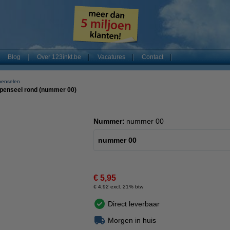
Blog
Over 123inkt.be
Vacatures
Contact
fpenselen
fpenseel rond (nummer 00)
Nummer:
nummer 00
nummer 00
€ 5,95
€ 4,92 excl. 21% btw
Direct leverbaar
Morgen in huis