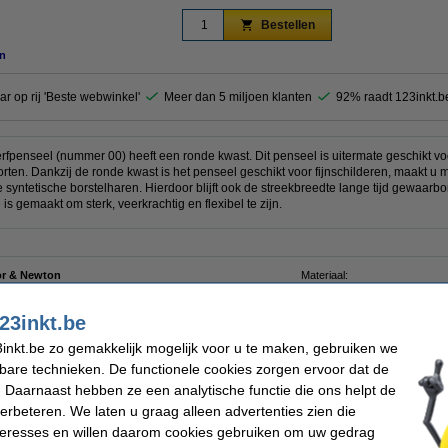
Bestellen
n
ar op rij 'Beste webwinkel'
Meer dan 5 miljoen klanten
92% raadt 123inkt.b
fpenseel (nummer 00) heeft een ronde kwast. Dit penseel is uitermate geschikt voo
rten. Dankzij de ronde kwast is het penseel geschikt voor fijnschilderen, maakt u
de syntetische borstelharen. Hierdoor blijft ook de streekbreedte lange tijd gewaarb
is gemaakt om sterk, veerkrachtig en flexibel te zijn.
r & Newton
Materiaal:
verfpenseel
Nummer:
 kwast
23inkt.be
inkt.be zo gemakkelijk mogelijk voor u te maken, gebruiken we
kbare technieken. De functionele cookies zorgen ervoor dat de
 Daarnaast hebben ze een analytische functie die ons helpt de
enseelreiniger (75 ml)
verbeteren. We laten u graag alleen advertenties zien die
nteresses en willen daarom cookies gebruiken om uw gedrag