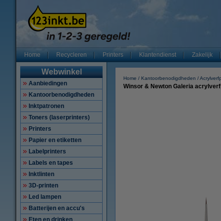
Home
Recycleren
Printers
Klantendienst
Zakelijk
Webwinkel
Home
Kantoorbenodigdheden
Acrylver
Aanbiedingen
Winsor & Newton Galeria acrylver
Kantoorbenodigdheden
Inktpatronen
Toners (laserprinters)
Printers
Papier en etiketten
Labelprinters
Labels en tapes
Inktlinten
3D-printen
Led lampen
Batterijen en accu's
Eten en drinken