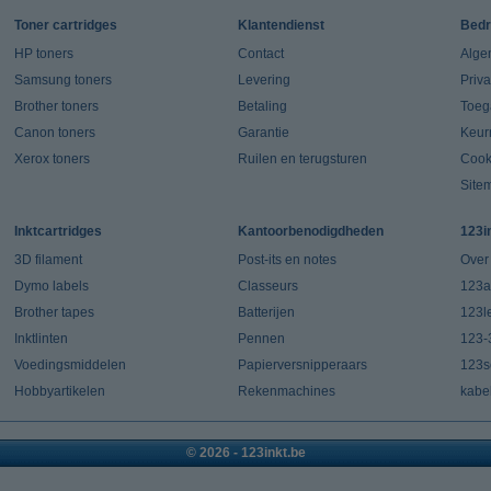
Toner cartridges
Klantendienst
Bedr
HP toners
Contact
Alge
Samsung toners
Levering
Priv
Brother toners
Betaling
Toeg
Canon toners
Garantie
Keur
Xerox toners
Ruilen en terugsturen
Cook
Site
Inktcartridges
Kantoorbenodigdheden
123i
3D filament
Post-its en notes
Over
Dymo labels
Classeurs
123a
Brother tapes
Batterijen
123l
Inktlinten
Pennen
123-
Voedingsmiddelen
Papierversnipperaars
123s
Hobbyartikelen
Rekenmachines
kabe
© 2026 - 123inkt.be