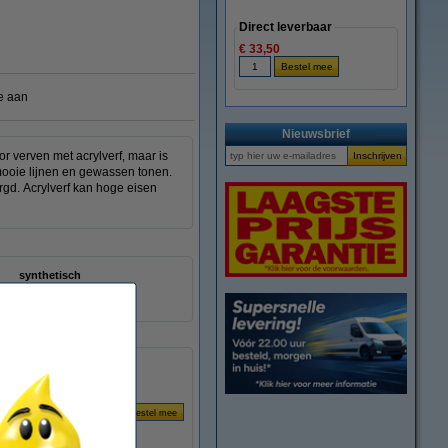
Direct leverbaar
€ 33,50
e aan
Nieuwsbrief
r verven met acrylverf, maar is
 mooie lijnen en gewassen tonen.
orgd. Acrylverf kan hoge eisen
synthetisch
nummer 00