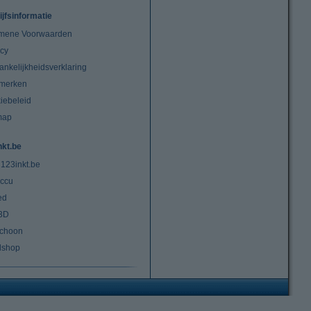
ijfsinformatie
mene Voorwaarden
acy
ankelijkheidsverklaring
merken
iebeleid
map
nkt.be
 123inkt.be
ccu
ed
3D
choon
lshop