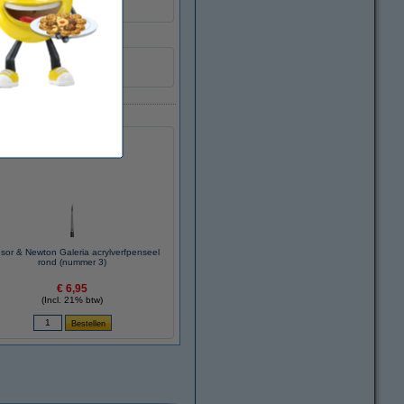
sor & Newton Galeria acrylverfpenseel
rond (nummer 3)
€ 6,95
(Incl. 21% btw)