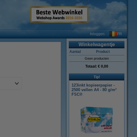
FR
Inloggen
Winkelwagentje
Aantal
Product
Geen producten
Totaal:
€ 0,00
Tip!
123inkt kopieerpapier -
2500 vellen A4 - 80 g/m²
FSC®