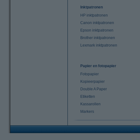
Inktpatronen
HP inktpatronen
Canon inktpatronen
Epson inktpatronen
Brother inktpatronen
Lexmark inktpatronen
Papier en fotopapier
Fotopapier
Kopieerpapier
Double A Paper
Etiketten
Kassarollen
Markers