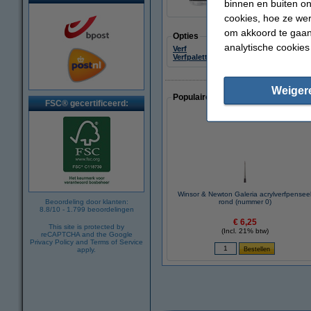
binnen en buiten on
cookies, hoe ze we
om akkoord te gaan.
Opties
analytische cookies
Verf
Papier
Verfpaletten
Canvasdoeken
Weiger
Populaire artikelen van klanten die
FSC® gecertificeerd:
Winsor & Newton Galeria acrylverfpensee
Beoordeling door klanten:
rond (nummer 0)
8.8
/
10
-
1.799
beoordelingen
€ 6,25
This site is protected by
(Incl. 21% btw)
reCAPTCHA and the Google
Privacy Policy
and
Terms of Service
apply.