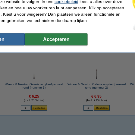
ze website te volgen. In ons
cookiebeleid
leest u alles over deze
rken en hoe u uw voorkeuren kunt aanpassen. Klik op accepteren
 Kiest u voor weigeren? Dan plaatsen we alleen functionele en
 en gebruiken we technieken die daarop lijken.
Acrylverf hulpmiddelen
Schildersmessen
en
Accepteren
 dit artikel ook besteld hebben
l
Winsor & Newton Galeria acrylverfpenseel
Winsor & Newton Galeria acrylverfpenseel
Win
rond (nummer 1)
rond (nummer 2)
€ 6,25
€ 6,95
(Incl. 21% btw)
(Incl. 21% btw)