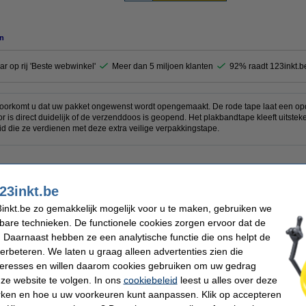
n
ar op rij 'Beste webwinkel'
Meer dan 5 miljoen klanten
92% raadt 123inkt.b
voorkomt u dat uw pakket ongewenst wordt opengemaakt. De rode tape laat een opd
or is direct duidelijk of de verzenddoos is geopend. Het plakbandtape kleeft uitste
eid die ze verdienen met deze extra veilige verpakkingstape.
gheidstape
Afmetingen:
23inkt.be
ed
Materiaal:
(transparant)
Aantal:
inkt.be zo gemakkelijk mogelijk voor u te maken, gebruiken we
kbare technieken. De functionele cookies zorgen ervoor dat de
ebestellen
 Daarnaast hebben ze een analytische functie die ons helpt de
verbeteren. We laten u graag alleen advertenties zien die
nteresses en willen daarom cookies gebruiken om uw gedrag
gstapedispenser
ze website te volgen. In ons
cookiebeleid
leest u alles over deze
rken en hoe u uw voorkeuren kunt aanpassen. Klik op accepteren