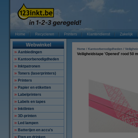
Home
Recycleren
Printers
Klantendienst
Zakelijk
Webwinkel
Home
Kantoorbenodigdheden
Veilighei
Aanbiedingen
Veiligheidstape 'Opened' rood 50 m
Kantoorbenodigdheden
Inktpatronen
Toners (laserprinters)
Printers
Papier en etiketten
Labelprinters
Labels en tapes
Inktlinten
3D-printen
Led lampen
Batterijen en accu's
Eten en drinken