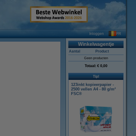
FR
Inloggen
Winkelwagentje
Aantal
Product
Geen producten
Totaal:
€ 0,00
Tip!
123inkt kopieerpapier -
2500 vellen A4 - 80 g/m²
FSC®