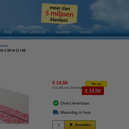
Blog
Over 123inkt.be
Vacatures
Contact
dstape
m x 50 m (1 rol)
€ 14,50
Per rol
€ 11,98 excl. 21% btw
€ 14,50
Direct leverbaar
Maandag in huis
Bestellen