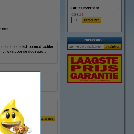
Direct leverbaar
€ 33,50
e aan
Nieuwsbrief
ruk met de tekst ‘opened’ achter
kend, waardoor de doos stevig
50 mm x 50 m (BxL)
PET
1 rol