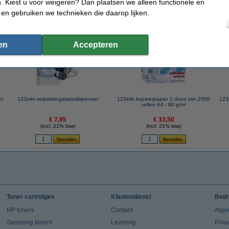
 Kiest u voor weigeren? Dan plaatsen we alleen functionele en
 en gebruiken we technieken die daarop lijken.
 dit artikel ook besteld hebben
en
Accepteren
mm
123inkt verpakkingstapedispenser
123inkt kopieerpapier 1 doos van 2500
123i
vellen A4 - 80 g/m²
€ 7,95
€ 33,50
(Incl. 21% btw)
(Incl. 21% btw)
Toner cartridges
Klantendienst
Bedr
HP toners
Contact
Alge
Samsung toners
Levering
Priv