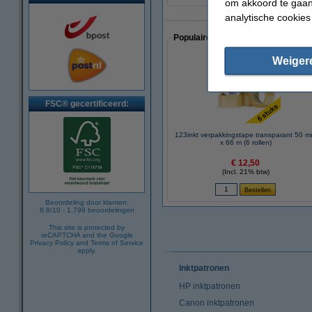
om akkoord te gaan.
analytische cookies
Populaire artikelen van klanten die
Weiger
FSC® gecertificeerd:
123inkt verpakkingstape transparant 50 
x 66 m (6 rollen)
€ 12,50
(Incl. 21% btw)
Beoordeling door klanten:
8.8
/
10
-
1.799
beoordelingen
This site is protected by
reCAPTCHA and the Google
Privacy Policy
and
Terms of Service
apply.
Inktpatronen
HP inktpatronen
Canon inktpatronen