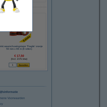
nkt waarschuwingstape 'Fragile' oranje
50 mm x 66 m (6 rollen)
€ 17,50
(Incl. 21% btw)
ijfsinformatie
mene Voorwaarden
acy