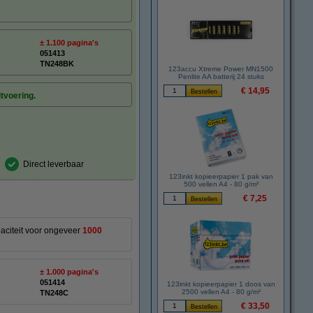
± 1.100 pagina's
051413
TN248BK
123accu Xtreme Power MN1500
Penlite AA batterij 24 stuks
€ 14,95
itvoering.
Direct leverbaar
123inkt kopieerpapier 1 pak van
500 vellen A4 - 80 g/m²
€ 7,25
paciteit voor ongeveer
1000
± 1.000 pagina's
051414
123inkt kopieerpapier 1 doos van
2500 vellen A4 - 80 g/m²
TN248C
€ 33,50