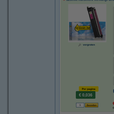
vergroten
Per pagina
€ 0,036
€