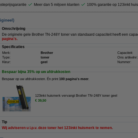
steprijsgarantie
Meer dan 5 miljoen klanten
100% garantie op 123inkt hui
igineel)
Omschrijving
De originele gele Brother TN-248Y toner van standaard capaciteit heeft een capa
pagina's.
Specificaties
Merk:
Brother
Capaciteit:
Type:
toner
Ons artikelnr:
Kleur:
geel
Nummer:
Bespaar bijna
35%
op uw afdrukkosten
Bespaar op uw afdrukkosten. Én print
100 pagina's meer
.
123inkt huismerk vervangt Brother TN-248Y toner geel
€ 39,50
Tip
Wij adviseren u i.p.v. deze toner het 123inkt huismerk te nemen.