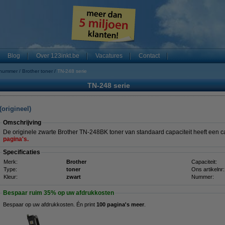
Blog
Over 123inkt.be
Vacatures
Contact
 nummer
Brother toner
TN-248 serie
TN-248 serie
origineel)
Omschrijving
De originele zwarte Brother TN-248BK toner van standaard capaciteit heeft een c
pagina's.
Specificaties
Merk:
Brother
Capaciteit:
Type:
toner
Ons artikelnr:
Kleur:
zwart
Nummer:
Bespaar ruim
35%
op uw afdrukkosten
Bespaar op uw afdrukkosten. Én print
100 pagina's meer
.