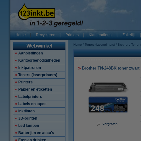
Home
Recycleren
Printers
Klantendienst
Zakelijk
Home
Toners (laserprinters)
Brother
Toner
Webwinkel
Aanbiedingen
Kantoorbenodigdheden
Inktpatronen
Brother TN-248BK toner zwart (
Toners (laserprinters)
Printers
Papier en etiketten
Labelprinters
Labels en tapes
Inktlinten
3D-printen
vergroten
Led lampen
Batterijen en accu's
Eten en drinken