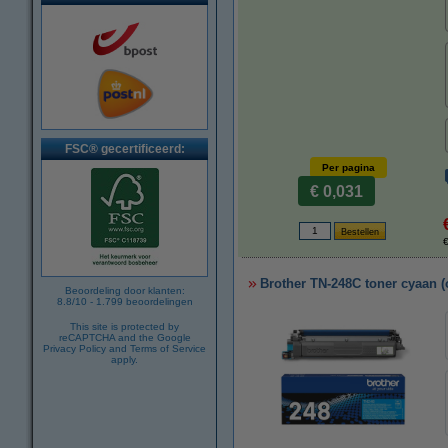
FSC® gecertificeerd:
Per pagina
€ 0,031
€
Brother TN-248C toner cyaan (o
Beoordeling door klanten:
8.8
/
10
-
1.799
beoordelingen
This site is protected by
reCAPTCHA and the Google
Privacy Policy
and
Terms of Service
apply.