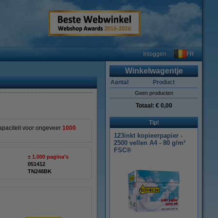
FR
Inloggen
Winkelwagentje
Aantal
Product
Geen producten
Totaal:
€ 0,00
Tip!
apaciteit voor ongeveer
1000
123inkt kopieerpapier -
2500 vellen A4 - 80 g/m²
FSC®
± 1.000 pagina's
051412
TN248BK