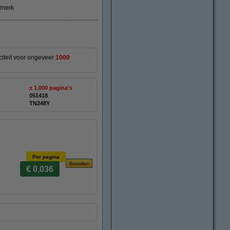
smerk
citeit voor ongeveer
1000
± 1.000 pagina's
051418
TN248Y
Per pagina
€ 0,036