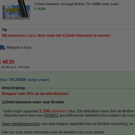
123inkt huismerk vervangt Brother TN-248BK toner zwart
€ 34,50
Tip
Wij adviseren u i.p.v. deze toner het 123inkt huismerk te nemen.
Morgen in huis
€ 48,50
 40,08 excl. 21% btw
ther TN-248BK toner zwart
Omschrijving
Bespaar ruim
35%
op uw afdrukkosten
123inkt huismerk toner voor Brother
1.100
- Extra hoge capaciteit
afdrukken
(dus 100 afdrukken meer dan de Brother 
- Geproduceerd door een
ISO9001
gecertificeerde fabrikant (dus volgens de hoog
Geen kwaliteitsverschil
, een veel hogere capaciteit dan de Brother-uitvoering, en ....
Klik
hier
voor extra informatie over de kwaliteit van onze toners.