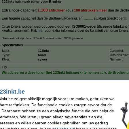
123inkt huismerk toner voor Brother
1.100
Extra hoge capaciteit
afdrukken
(dus
100 afdrukken meer
dan de Brothe
Een hogere capaciteit dan de Brother-uitvoering, en ...........
stukken goedkoper!!!
Onze toners worden geproduceerd door een
ISO9001-gecertificeerde
fabrikant 
kwaliteitsnormen). Klik
hier
voor extra informatie over de kwaliteit van onze toners
Uiteraard ook op deze 123inkt huismerk toner 100% garantie.
Specificaties
Merk:
123inkt
Capaciteit:
Type:
toner
Ons artikelnr:
Kleur:
cyaan
Nummer:
Tip
Wij adviseren u deze toner (het 123inkt huismerk) te nemen i.p.v. de Brother-u
Morgen in huis
23inkt.be
€ 39,50
inkt.be zo gemakkelijk mogelijk voor u te maken, gebruiken we
 32,64 excl. 21% btw
kbare technieken. De functionele cookies zorgen ervoor dat de
 Daarnaast hebben ze een analytische functie die ons helpt de
 (origineel)
verbeteren. We laten u graag alleen advertenties zien die
nteresses en willen daarom cookies gebruiken om uw gedrag
Omschrijving
De originele magenta Brother TN-248M toner van standaard capaciteit heeft een 
ze website te volgen. In ons
cookiebeleid
leest u alles over deze