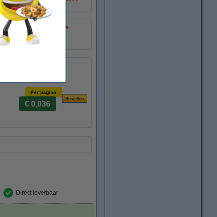
± 1.000 pagina's
051416
TN248M
Per pagina
€ 0,036
Direct leverbaar