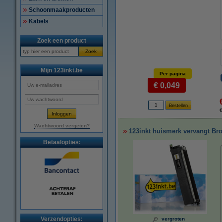
Schoonmaakproducten
Kabels
Zoek een product
Zoek
Mijn 123inkt.be
Per pagina
€ 0,049
€
Wachtwoord vergeten?
123inkt huismerk vervangt Bro
Betaalopties:
Verzendopties:
vergroten