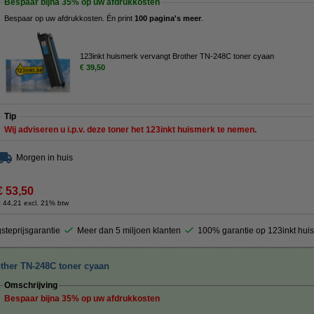
Bespaar bijna
35%
op uw afdrukkosten
Bespaar op uw afdrukkosten. Én print
100 pagina's meer
.
123inkt huismerk vervangt Brother TN-248C toner cyaan
€ 39,50
Tip
Wij adviseren u i.p.v. deze toner het 123inkt huismerk te nemen.
Morgen in huis
€ 53,50
 44,21 excl. 21% btw
steprijsgarantie
Meer dan 5 miljoen klanten
100% garantie op 123inkt hui
other TN-248C toner cyaan
Omschrijving
Bespaar bijna
35%
op uw afdrukkosten