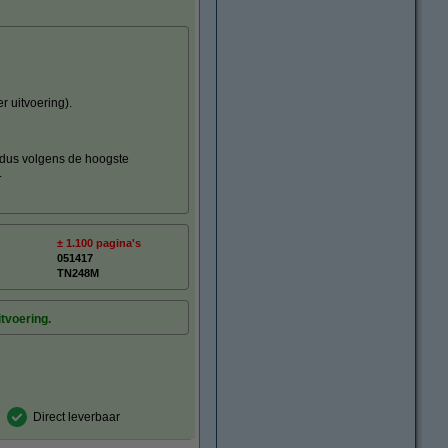
r uitvoering).
(dus volgens de hoogste
.
± 1.100 pagina's
051417
TN248M
itvoering.
Direct leverbaar