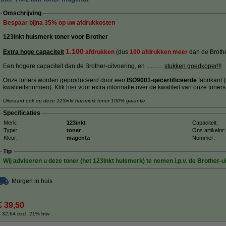
Omschrijving
Bespaar bijna
35%
op uw afdrukkosten
123inkt huismerk toner voor Brother
1.100
Extra hoge capaciteit
afdrukken
(dus
100 afdrukken meer
dan de Brothe
Een hogere capaciteit dan de Brother-uitvoering, en ...........
stukken goedkoper!!!
Onze toners worden geproduceerd door een
ISO9001-gecertificeerde
fabrikant 
kwaliteitsnormen). Klik
hier
voor extra informatie over de kwaliteit van onze toners
Uiteraard ook op deze 123inkt huismerk toner 100% garantie.
Specificaties
Merk:
123inkt
Capaciteit:
Type:
toner
Ons artikelnr:
Kleur:
magenta
Nummer:
Tip
Wij adviseren u deze toner (het 123inkt huismerk) te nemen i.p.v. de Brother-u
Morgen in huis
€ 39,50
 32,64 excl. 21% btw