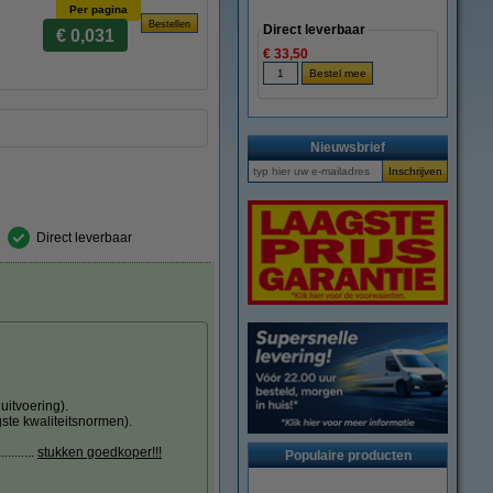
Per pagina
Direct leverbaar
€ 0,031
€ 33,50
Nieuwsbrief
Direct leverbaar
uitvoering).
ste kwaliteitsnormen).
.......
stukken goedkoper!!!
Populaire producten