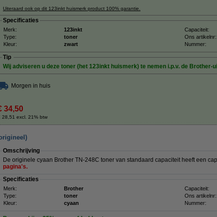
Uiteraard ook op dit 123inkt huismerk product 100% garantie.
Specificaties
Merk:
123inkt
Capaciteit:
Type:
toner
Ons artikelnr:
Kleur:
zwart
Nummer:
Tip
Wij adviseren u deze toner (het 123inkt huismerk) te nemen i.p.v. de Brother-u
Morgen in huis
€ 34,50
 28,51 excl. 21% btw
rigineel)
Omschrijving
De originele cyaan Brother TN-248C toner van standaard capaciteit heeft een ca
pagina's.
Specificaties
Merk:
Brother
Capaciteit:
Type:
toner
Ons artikelnr:
Kleur:
cyaan
Nummer: