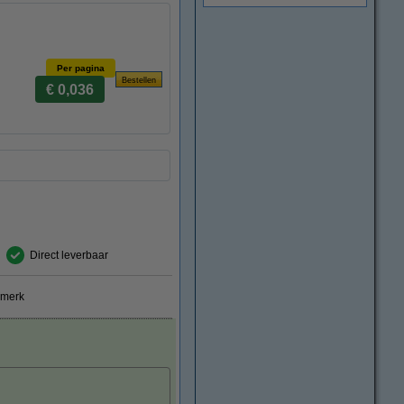
Per pagina
€ 0,036
Direct leverbaar
smerk