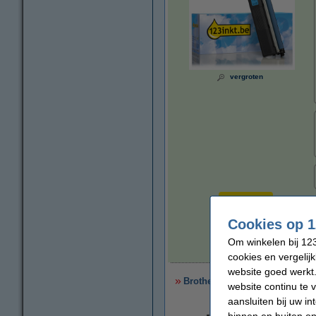
vergroten
Per pagina
€ 0,036
Cookies op 1
Om winkelen bij 123
€
cookies en vergelij
website goed werkt.
Brother TN-248M toner magenta
website continu te 
aansluiten bij uw i
binnen en buiten on