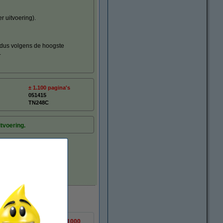
r uitvoering).
(dus volgens de hoogste
.
± 1.100 pagina's
051415
TN248C
itvoering.
Direct leverbaar
capaciteit voor ongeveer
1000