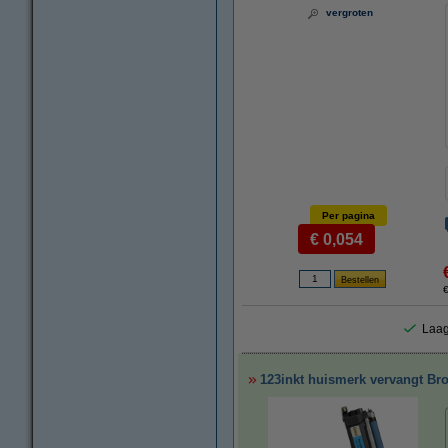
vergroten
Per pagina
€ 0,054
€
Laag
123inkt huismerk vervangt Br