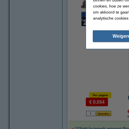
cookies, hoe ze we
om akkoord te gaan.
analytische cookies
Weiger
vergroten
Per pagina
€ 0,054
€
123inkt huismerk vervangt Br