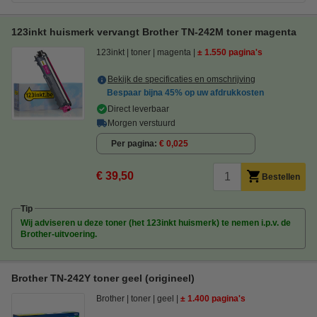
123inkt huismerk vervangt Brother TN-242M toner magenta
123inkt
toner
magenta
± 1.550 pagina's
Bekijk de specificaties en omschrijving
Bespaar bijna
45%
op uw afdrukkosten
Direct leverbaar
Morgen verstuurd
Per pagina
€ 0,025
€ 39,50
Bestellen
Tip
Wij adviseren u deze toner (het 123inkt huismerk) te nemen i.p.v. de
Brother-uitvoering.
Brother TN-242Y toner geel (origineel)
Brother
toner
geel
± 1.400 pagina's