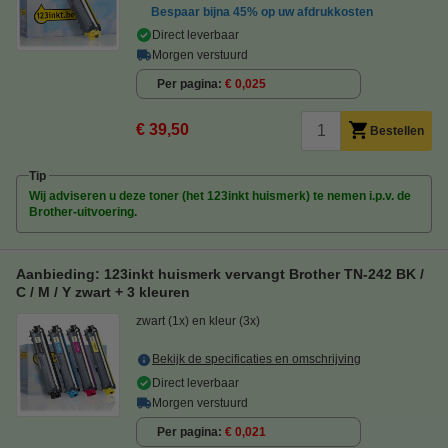
Bespaar bijna
45%
op uw afdrukkosten
Direct leverbaar
Morgen verstuurd
Per pagina
€ 0,025
€ 39,50
Bestellen
Tip
Wij adviseren u deze toner (het 123inkt huismerk) te nemen i.p.v. de
Brother-uitvoering.
Aanbieding: 123inkt huismerk vervangt Brother TN-242 BK /
C / M / Y zwart + 3 kleuren
zwart (1x) en kleur (3x)
Bekijk de specificaties en omschrijving
Direct leverbaar
Morgen verstuurd
Per pagina
€ 0,021