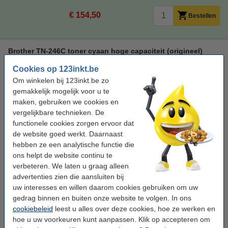
€ 154,50
Bestellen
Brother TN-246C toner cyaan hoge capaciteit (origineel)
± 2.200 pagina's
Cookies op 123inkt.be
Om winkelen bij 123inkt.be zo
Bekijk de specificaties en omschrijving
gemakkelijk mogelijk voor u te
Direct leverbaar
maken, gebruiken we cookies en
Morgen verstuurd
vergelijkbare technieken. De
Per pagina
€ 0,043
functionele cookies zorgen ervoor dat
de website goed werkt. Daarnaast
€ 94,50
hebben ze een analytische functie die
Bestellen
ons helpt de website continu te
verbeteren. We laten u graag alleen
Bespaar bijna
55%
op uw afdrukkosten
advertenties zien die aansluiten bij
Bespaar op uw afdrukkosten. Én print
300 pagina's meer
.
uw interesses en willen daarom cookies gebruiken om uw
123inkt huismerk vervangt Brother TN-246C toner cyaan
gedrag binnen en buiten onze website te volgen. In ons
hoge capaciteit
cookiebeleid
leest u alles over deze cookies, hoe ze werken en
€ 49,50
hoe u uw voorkeuren kunt aanpassen. Klik op accepteren om