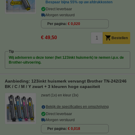
Bespaar bijna
55%
op uw afdrukkosten
Direct leverbaar
Morgen verstuurd
Per pagina
€ 0,020
€ 49,50
Bestellen
Tip
Wij adviseren u deze toner (het 123inkt huismerk) te nemen i.p.v. de
Brother-uitvoering.
Aanbieding: 123inkt huismerk vervangt Brother TN-242/246
BK / C / M / Y zwart + 3 kleuren hoge capaciteit
zwart (1x) en kleur (3x)
Bekijk de specificaties en omschrijving
Direct leverbaar
Morgen verstuurd
Per pagina
€ 0,018