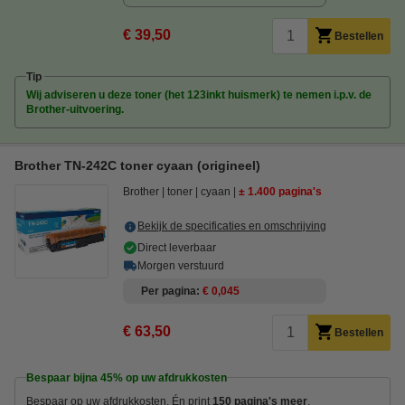
€ 39,50
Bestellen
Tip
Wij adviseren u deze toner (het 123inkt huismerk) te nemen i.p.v. de
Brother-uitvoering.
Brother TN-242C toner cyaan (origineel)
Brother
toner
cyaan
± 1.400 pagina's
Bekijk de specificaties en omschrijving
Direct leverbaar
Morgen verstuurd
Per pagina
€ 0,045
€ 63,50
Bestellen
Bespaar bijna
45%
op uw afdrukkosten
Bespaar op uw afdrukkosten. Én print
150 pagina's meer
.