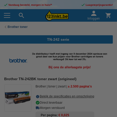
Vandaag besteld, morgen in huis!*
Laagsteprijsgarantie!
Inloggen
Brother toner
TN-242 serie
Brother TN-242BK toner zwart (origineel)
Brother
toner
zwart
± 2.500 pagina's
Bekijk de specificaties en omschrijving
Direct leverbaar
Morgen verstuurd
Per pagina
€ 0,025