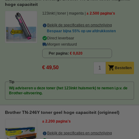
hoge capaciteit
123inkt
toner
magenta
± 2.500 pagina's
Bekijk de specificaties en omschrijving
Bespaar bijna
55%
op uw afdrukkosten
Direct leverbaar
Morgen verstuurd
Per pagina
€ 0,020
€ 49,50
Bestellen
Tip
Wij adviseren u deze toner (het 123inkt huismerk) te nemen i.p.v. de
Brother-uitvoering.
Brother TN-246Y toner geel hoge capaciteit (origineel)
± 2.200 pagina's
Bekijk de specificaties en omschrijving