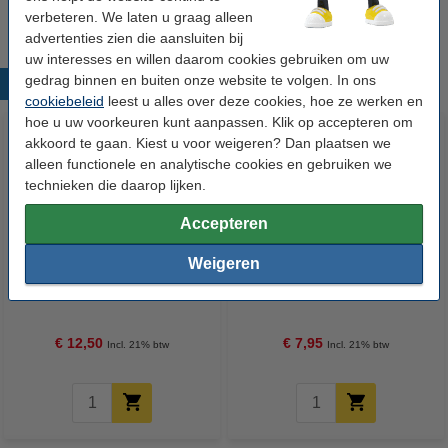
verbeteren. We laten u graag alleen
advertenties zien die aansluiten bij
uw interesses en willen daarom cookies gebruiken om uw
gedrag binnen en buiten onze website te volgen. In ons
Populaire producten
cookiebeleid
leest u alles over deze cookies, hoe ze werken en
hoe u uw voorkeuren kunt aanpassen. Klik op accepteren om
akkoord te gaan. Kiest u voor weigeren? Dan plaatsen we
alleen functionele en analytische cookies en gebruiken we
technieken die daarop lijken.
Accepteren
Weigeren
123inkt verpakkingstape
123inkt
transparant 50 mm x 66 m (6
verpakkingstapedispenser
rollen)
€ 12,50
€ 7,95
Incl. 21% btw
Incl. 21% btw