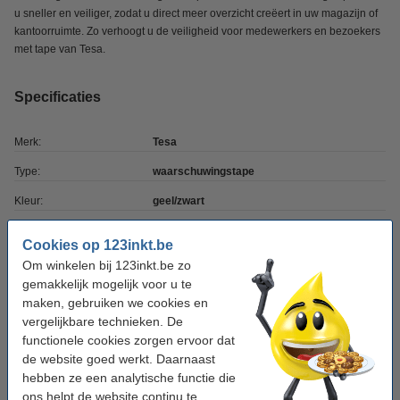
u sneller en veiliger, zodat u direct meer overzicht creëert in uw magazijn of
kantoorruimte. Zo verhoogt u de veiligheid voor medewerkers en bezoekers
met tape van Tesa.
Specificaties
Merk:
Tesa
Type:
waarschuwingstape
Kleur:
geel/zwart
Afmetingen:
50 mm x 66 m (BxL)
Cookies op 123inkt.be
Materiaal:
PP folie
Om winkelen bij 123inkt.be zo
gemakkelijk mogelijk voor u te
Aantal:
1 rol
maken, gebruiken we cookies en
vergelijkbare technieken. De
functionele cookies zorgen ervoor dat
Tip: verpakkingstape dispenser meebestellen
de website goed werkt. Daarnaast
hebben ze een analytische functie die
123inkt verpakkingstapedispenser
€ 7,95
ons helpt de website continu te