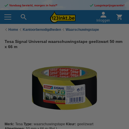
Vandaag besteld, morgen in huis!*
Laagsteprijsgarantie!
Inloggen
Home
Kantoorbenodigdheden
Waarschuwingstape
Tesa Signal Universal waarschuwingstape geel/zwart 50 mm
x 66 m
Merk:
Tesa
Type:
waarschuwingstape
Kleur:
geel/zwart
Afmetingen:
50 mm x 66 m (BxL)