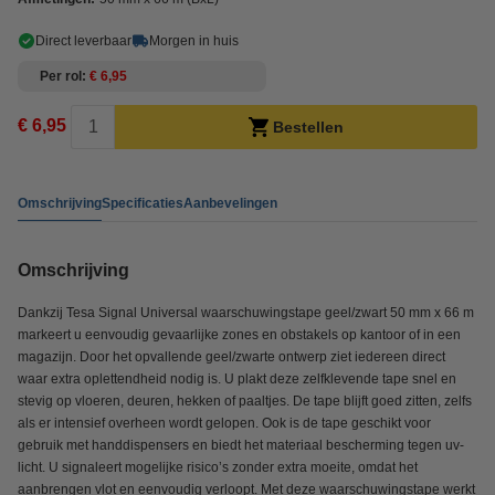
Direct leverbaar
Morgen in huis
Per rol
€ 6,95
€ 6,95
Bestellen
Omschrijving
Specificaties
Aanbevelingen
Omschrijving
Dankzij Tesa Signal Universal waarschuwingstape geel/zwart 50 mm x 66 m
markeert u eenvoudig gevaarlijke zones en obstakels op kantoor of in een
magazijn. Door het opvallende geel/zwarte ontwerp ziet iedereen direct
waar extra oplettendheid nodig is. U plakt deze zelfklevende tape snel en
stevig op vloeren, deuren, hekken of paaltjes. De tape blijft goed zitten, zelfs
als er intensief overheen wordt gelopen. Ook is de tape geschikt voor
gebruik met handdispensers en biedt het materiaal bescherming tegen uv-
licht. U signaleert mogelijke risico’s zonder extra moeite, omdat het
aanbrengen vlot en eenvoudig verloopt. Met deze waarschuwingstape werkt