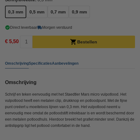
0,3 mm
0,5 mm
0,7 mm
0,9 mm
Direct leverbaar
Morgen verstuurd
€ 5,50
Bestellen
Omschrijving
Specificaties
Aanbevelingen
Omschrijving
Schrijf en teken eenvoudig met het Staedtler Mars micro vulpotlood. Het
vulpotlood heeft een metalen clip, drukknop en potloodpunt. Met de fijne
punt creëert u moeiteloos lijnen van 0,3 mm. Het vulpotlood neemt u
eenvoudig mee omdat de potloodstift intrekbaar is en wordt beschermd door
een metalen potloodhuls. Hierdoor breekt het grafiet minder snel. Dankzij de
antislipgrip ligt het potlood comfortabel in de hand.