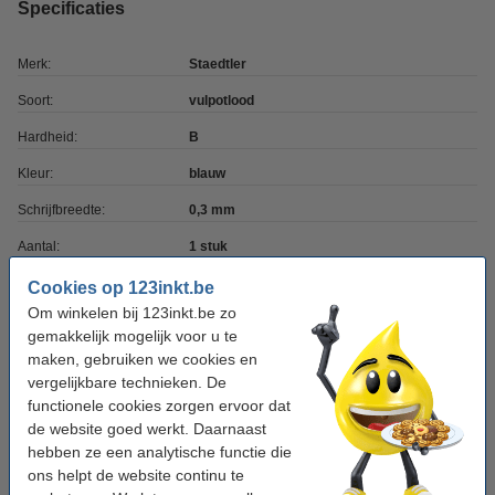
Specificaties
Merk:
Staedtler
Soort:
vulpotlood
Hardheid:
B
Kleur:
blauw
Schrijfbreedte:
0,3 mm
Aantal:
1 stuk
Cookies op 123inkt.be
Tip: meebestellen
Om winkelen bij 123inkt.be zo
gemakkelijk mogelijk voor u te
Staedtler Mars micro vulpotlood navulling 0,3
maken, gebruiken we cookies en
mm (12 navullingen)
vergelijkbare technieken. De
€ 2,75
functionele cookies zorgen ervoor dat
de website goed werkt. Daarnaast
Staedtler gom voor vulpotloden (5 stuks)
hebben ze een analytische functie die
€ 3,95
ons helpt de website continu te