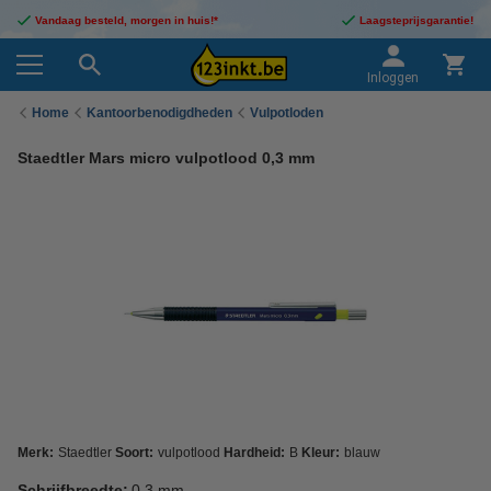
Vandaag besteld, morgen in huis!*
Laagsteprijsgarantie!
Inloggen
Home
Kantoorbenodigdheden
Vulpotloden
Staedtler Mars micro vulpotlood 0,3 mm
Merk:
Staedtler
Soort:
vulpotlood
Hardheid:
B
Kleur:
blauw
Schrijfbreedte:
0,3 mm