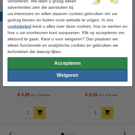
verbeteren. We laten u graag alleen
advertenties zien die aansluiten bij
uw interesses en willen daarom cookies gebruiken om uw
Populaire producten
gedrag binnen en buiten onze website te volgen. In ons
cookiebeleid
leest u alles over deze cookies, hoe ze werken en
hoe u uw voorkeuren kunt aanpassen. Klik op accepteren om
akkoord te gaan. Kiest u voor weigeren? Dan plaatsen we
alleen functionele en analytische cookies en gebruiken we
technieken die daarop lijken.
Accepteren
123inkt vulpotlood vulling 0,5
123inkt vulpotloodvulling 0,7
Weigeren
mm HB (12 vullingen)
mm HB (12 vullingen)
€ 2,25
€ 2,25
Incl. 21% btw
Incl. 21% btw