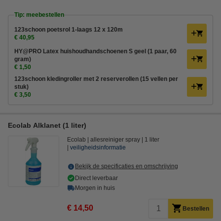
Tip: meebestellen
123schoon poetsrol 1-laags 12 x 120m
€ 40,95
HY@PRO Latex huishoudhandschoenen S geel (1 paar, 60
gram)
€ 1,50
123schoon kledingroller met 2 reserverollen (15 vellen per
stuk)
€ 3,50
Ecolab Alklanet (1 liter)
Ecolab
allesreiniger spray
1 liter
veiligheidsinformatie
Bekijk de specificaties en omschrijving
Direct leverbaar
Morgen in huis
€ 14,50
Bestellen