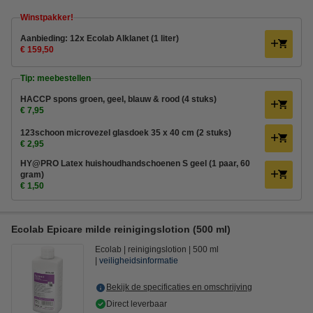
Winstpakker!
Aanbieding: 12x Ecolab Alklanet (1 liter)
€ 159,50
Tip: meebestellen
HACCP spons groen, geel, blauw & rood (4 stuks)
€ 7,95
123schoon microvezel glasdoek 35 x 40 cm (2 stuks)
€ 2,95
HY@PRO Latex huishoudhandschoenen S geel (1 paar, 60
gram)
€ 1,50
Ecolab Epicare milde reinigingslotion (500 ml)
Ecolab
reinigingslotion
500 ml
veiligheidsinformatie
Bekijk de specificaties en omschrijving
Direct leverbaar