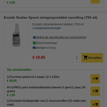
€ 3,50
Ecolab Sirafan Speed reinigingsmiddel navulling (750 ml)
Ecolab
desinfecterend middel
750 ml
veiligheidsinformatie
Bekijk de specificaties en omschrijving
Direct leverbaar
Morgen in huis
€ 19,95
Bestellen
Tip: meebestellen
123schoon poetsrol 1-laags 12 x 120m
€ 40,95
HY@PRO Latex huishoudhandschoenen S geel (1 paar, 60
gram)
€ 1,50
123schoon kledingroller met 2 reserverollen (15 vellen per
stuk)