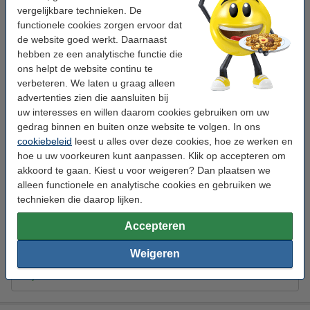
vergelijkbare technieken. De
Ecolab Greaselift navulling voor oven/grill/afzuigkap (750
ml)
functionele cookies zorgen ervoor dat
de website goed werkt. Daarnaast
Ecolab
ontvetter
oven/grill/afzuigkappen
750 ml
hebben ze een analytische functie die
ons helpt de website continu te
Bekijk de specificaties en omschrijving
verbeteren. We laten u graag alleen
Direct leverbaar
advertenties zien die aansluiten bij
Morgen in huis
uw interesses en willen daarom cookies gebruiken om uw
gedrag binnen en buiten onze website te volgen. In ons
€ 29,95
Bestellen
cookiebeleid
leest u alles over deze cookies, hoe ze werken en
hoe u uw voorkeuren kunt aanpassen. Klik op accepteren om
Tip: meebestellen
akkoord te gaan. Kiest u voor weigeren? Dan plaatsen we
alleen functionele en analytische cookies en gebruiken we
123schoon poetsrol 1-laags 12 x 120m
€ 40,95
technieken die daarop lijken.
HY@PRO Latex huishoudhandschoenen S geel (1 paar, 60
Accepteren
gram)
€ 1,50
Weigeren
123schoon kledingroller met 2 reserverollen (15 vellen per
stuk)
€ 3,50