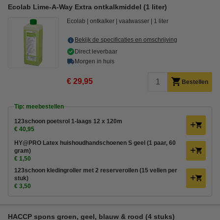
Ecolab Lime-A-Way Extra ontkalkmiddel (1 liter)
Ecolab
ontkalker
vaatwasser
1 liter
Bekijk de specificaties en omschrijving
Direct leverbaar
Morgen in huis
€ 29,95
Bestellen
Tip: meebestellen
123schoon poetsrol 1-laags 12 x 120m
€ 40,95
HY@PRO Latex huishoudhandschoenen S geel (1 paar, 60
gram)
€ 1,50
123schoon kledingroller met 2 reserverollen (15 vellen per
stuk)
€ 3,50
HACCP spons groen, geel, blauw & rood (4 stuks)