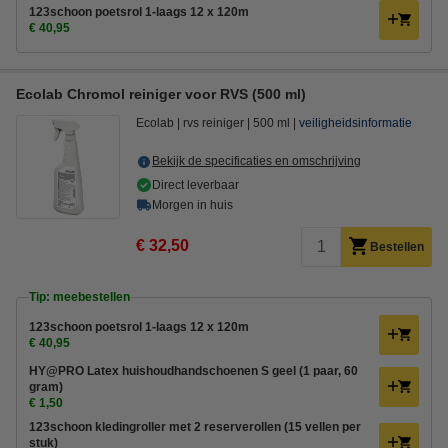
123schoon poetsrol 1-laags 12 x 120m
€ 40,95
Ecolab Chromol reiniger voor RVS (500 ml)
Ecolab
rvs reiniger
500 ml
veiligheidsinformatie
Bekijk de specificaties en omschrijving
Direct leverbaar
Morgen in huis
€ 32,50
Bestellen
Tip: meebestellen
123schoon poetsrol 1-laags 12 x 120m
€ 40,95
HY@PRO Latex huishoudhandschoenen S geel (1 paar, 60
gram)
€ 1,50
123schoon kledingroller met 2 reserverollen (15 vellen per
stuk)