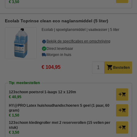
€ 3,50
Ecolab Toprinse clean eco naglansmiddel (5 liter)
Ecolab
spoelglansmiddel
vaatwasser
5 liter
Bekijk de specificaties en omschrijving
Direct leverbaar
Morgen in huis
€ 104,95
Bestellen
Tip: meebestellen
123schoon poetsrol 1-laags 12 x 120m
€ 40,95
HY@PRO Latex huishoudhandschoenen S geel (1 paar, 60
gram)
€ 1,50
123schoon kledingroller met 2 reserverollen (15 vellen per
stuk)
€ 3,50