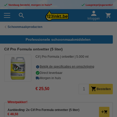
Vandaag besteld, morgen in huis!*
Laagsteprijsgarantie!
Inloggen
Schoonmaakproducten
Professionele schoonmaakmiddelen
Cif Pro Formula ontvetter (5 liter)
Cif
Pro Formula
ontvetter
5.000 ml
Bekijk de specificaties en omschrijving
Direct leverbaar
Morgen in huis
€ 25,50
Bestellen
Winstpakker!
Aanbieding: 2x Cif Pro Formula ontvetter (5 liter)
€ 48,50