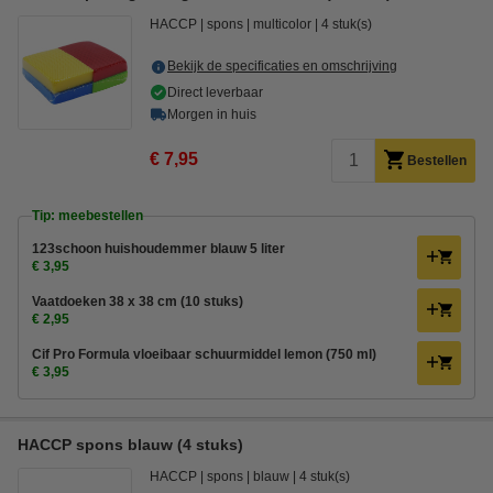
HACCP
spons
multicolor
4 stuk(s)
Bekijk de specificaties en omschrijving
Direct leverbaar
Morgen in huis
€ 7,95
Bestellen
Tip: meebestellen
123schoon huishoudemmer blauw 5 liter
€ 3,95
Vaatdoeken 38 x 38 cm (10 stuks)
€ 2,95
Cif Pro Formula vloeibaar schuurmiddel lemon (750 ml)
€ 3,95
HACCP spons blauw (4 stuks)
HACCP
spons
blauw
4 stuk(s)