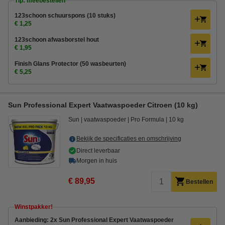
Tip: meebestellen
123schoon schuurspons (10 stuks)
€ 1,25
123schoon afwasborstel hout
€ 1,95
Finish Glans Protector (50 wasbeurten)
€ 5,25
Sun Professional Expert Vaatwaspoeder Citroen (10 kg)
Sun
vaatwaspoeder
Pro Formula
10 kg
Bekijk de specificaties en omschrijving
Direct leverbaar
Morgen in huis
€ 89,95
Bestellen
Winstpakker!
Aanbieding: 2x Sun Professional Expert Vaatwaspoeder