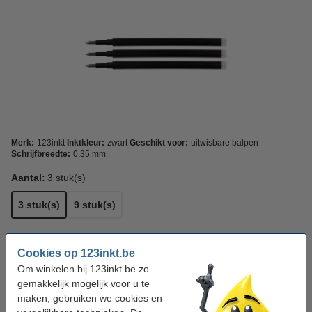
Merk:
123inkt
Inktkleur:
zwart
Geschikt voor:
uitwisbare balpen
Schrijfbreedte:
0,35 mm
Aantal:
3 stuk(s)
3 stuk(s)
9 stuk(s)
Kleur:
Zwart
Cookies op 123inkt.be
Om winkelen bij 123inkt.be zo
gemakkelijk mogelijk voor u te
Bekijk de specificaties en omschrijving
maken, gebruiken we cookies en
Bespaar bijna
15%
met ons huismerk