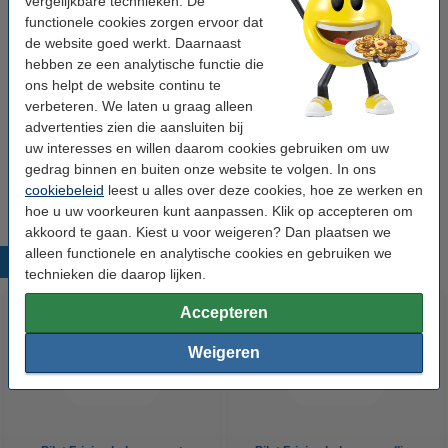
vergelijkbare technieken. De
Direct leverbaar
Morgen in huis
functionele cookies zorgen ervoor dat
de website goed werkt. Daarnaast
€ 4,25
Bestellen
hebben ze een analytische functie die
ons helpt de website continu te
verbeteren. We laten u graag alleen
Winstpakker!
advertenties zien die aansluiten bij
Aanbieding: 3x 123inkt uitwisbare balpen
uw interesses en willen daarom cookies gebruiken om uw
navulling zwart (3 stuks)
gedrag binnen en buiten onze website te volgen. In ons
€ 11,95
cookiebeleid
leest u alles over deze cookies, hoe ze werken en
hoe u uw voorkeuren kunt aanpassen. Klik op accepteren om
akkoord te gaan. Kiest u voor weigeren? Dan plaatsen we
alleen functionele en analytische cookies en gebruiken we
Populaire producten
technieken die daarop lijken.
Accepteren
Weigeren