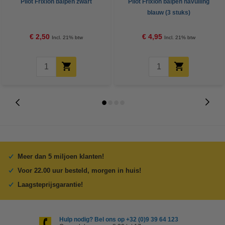
Pilot Frixion balpen zwart
Pilot Frixion balpen navulling
blauw (3 stuks)
€ 2,50
€ 4,95
Incl. 21% btw
Incl. 21% btw
Meer dan 5 miljoen klanten!
Voor 22.00 uur besteld, morgen in huis!
Laagsteprijsgarantie!
Hulp nodig? Bel ons op +32 (0)9 39 64 123