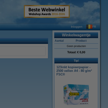
FR
Inloggen
Winkelwagentje
Aantal
Product
Geen producten
Totaal:
€ 0,00
Tip!
123inkt kopieerpapier -
2500 vellen A4 - 80 g/m²
FSC®