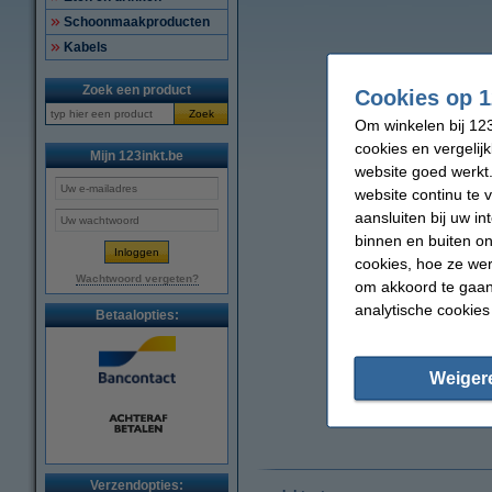
Schoonmaakproducten
Kabels
Zoek een product
Cookies op 1
Zoek
Om winkelen bij 123
cookies en vergelij
Mijn 123inkt.be
website goed werkt.
website continu te 
aansluiten bij uw i
binnen en buiten on
cookies, hoe ze we
Wachtwoord vergeten?
om akkoord te gaan.
analytische cookies
Betaalopties:
Weiger
Verzendopties: