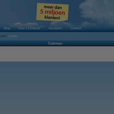
Blog
Over 123inkt.be
Vacatures
Contact
 merk
Cabman
Cabman