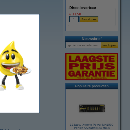
Direct leverbaar
€ 33,50
Nieuwsbrief
Populaire producten
123accu Xtreme Power MN1500
Penlite AA batterij 24 stuks