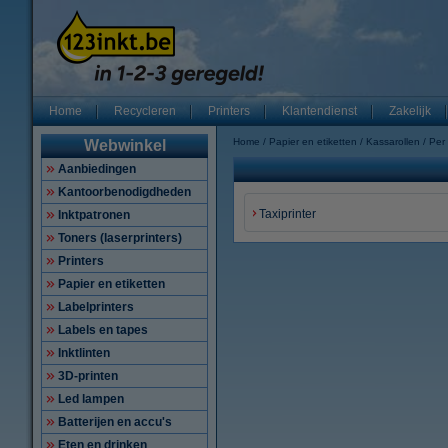
Home
Recycleren
Printers
Klantendienst
Zakelijk
Home
Papier en etiketten
Kassarollen
Per
Webwinkel
Aanbiedingen
Kantoorbenodigdheden
Taxiprinter
Inktpatronen
Toners (laserprinters)
Printers
Papier en etiketten
Labelprinters
Labels en tapes
Inktlinten
3D-printen
Led lampen
Batterijen en accu's
Eten en drinken