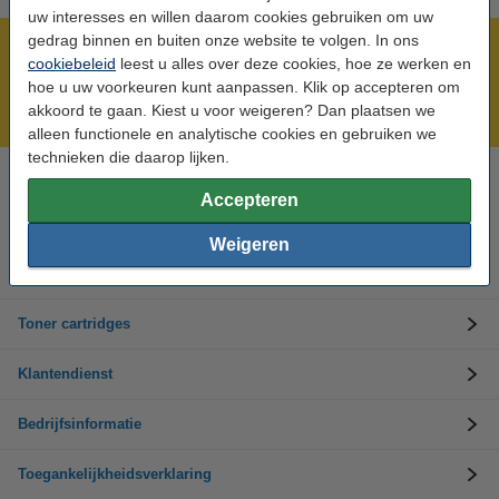
uw interesses en willen daarom cookies gebruiken om uw
gedrag binnen en buiten onze website te volgen. In ons
Meer dan 5 miljoen klanten!
cookiebeleid
leest u alles over deze cookies, hoe ze werken en
Voor 22.00 uur besteld, morgen in huis!
hoe u uw voorkeuren kunt aanpassen. Klik op accepteren om
akkoord te gaan. Kiest u voor weigeren? Dan plaatsen we
Laagsteprijsgarantie!
alleen functionele en analytische cookies en gebruiken we
technieken die daarop lijken.
Hulp nodig? Bel ons op +32 (0)9 39 64 123
Accepteren
Op werkdagen van 8.30 tot 17 uur
Weigeren
Inktpatronen
Toner cartridges
Klantendienst
Bedrijfsinformatie
Toegankelijkheidsverklaring