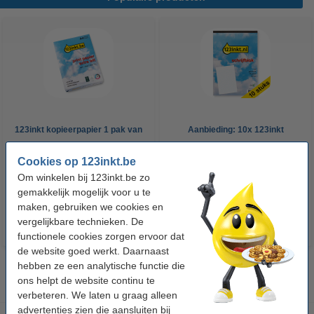
123inkt kopieerpapier 1 pak van
Aanbieding: 10x 123inkt
500 vellen A4 - 80 g/m²
cursusblok A4 gelijnd 70 g/m²
Cookies op 123inkt.be
100 vellen
Om winkelen bij 123inkt.be zo
€ 7,25
€ 26,55
Incl. 21% btw
Incl. 21% btw
gemakkelijk mogelijk voor u te
maken, gebruiken we cookies en
vergelijkbare technieken. De
functionele cookies zorgen ervoor dat
de website goed werkt. Daarnaast
hebben ze een analytische functie die
ons helpt de website continu te
verbeteren. We laten u graag alleen
advertenties zien die aansluiten bij