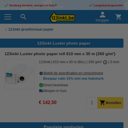
Vandaag besteld, morgen in huis!*
Laagsteprijsgarantie!
Inloggen
123inkt grootformaat papier
123inkt Luster photo paper
123inkt Luster photo paper roll 610 mm x 30 m (260 g/m²)
123inkt
610 mm x 30 m (BxL)
260 g/m²
3 inch
Bekijk de specificaties en omschrijving
Bespaar ruim
15%
met ons huismerk
Direct leverbaar
Morgen in huis
€ 142,50
Bestellen
Populaire producten