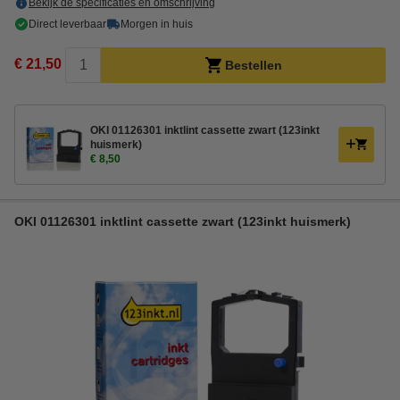
Bekijk de specificaties en omschrijving
Direct leverbaar
Morgen in huis
€ 21,50
Bestellen
OKI 01126301 inktlint cassette zwart (123inkt
huismerk)
€ 8,50
OKI 01126301 inktlint cassette zwart (123inkt huismerk)