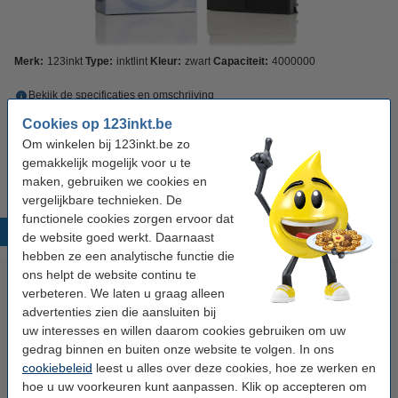
Merk:
123inkt
Type:
inktlint
Kleur:
zwart
Capaciteit:
4000000
Bekijk de specificaties en omschrijving
Direct leverbaar
Morgen in huis
Cookies op 123inkt.be
Om winkelen bij 123inkt.be zo
€ 8,50
Bestellen
gemakkelijk mogelijk voor u te
maken, gebruiken we cookies en
vergelijkbare technieken. De
functionele cookies zorgen ervoor dat
Populaire producten
de website goed werkt. Daarnaast
hebben ze een analytische functie die
ons helpt de website continu te
verbeteren. We laten u graag alleen
advertenties zien die aansluiten bij
uw interesses en willen daarom cookies gebruiken om uw
gedrag binnen en buiten onze website te volgen. In ons
cookiebeleid
leest u alles over deze cookies, hoe ze werken en
hoe u uw voorkeuren kunt aanpassen. Klik op accepteren om