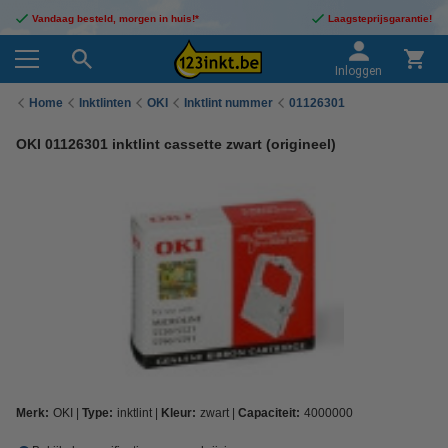
Vandaag besteld, morgen in huis!*
Laagsteprijsgarantie!
Inloggen
Home
Inktlinten
OKI
Inktlint nummer
01126301
OKI 01126301 inktlint cassette zwart (origineel)
Merk:
OKI
Type:
inktlint
Kleur:
zwart
Capaciteit:
4000000