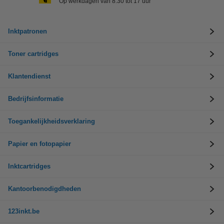
Op werkdagen van 8.30 tot 17 uur
Inktpatronen
Toner cartridges
Klantendienst
Bedrijfsinformatie
Toegankelijkheidsverklaring
Papier en fotopapier
Inktcartridges
Kantoorbenodigdheden
123inkt.be