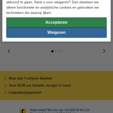
OKI 01126301 inktlint cassette
HP 05A (CE505A) toner zwart
akkoord te gaan. Kiest u voor weigeren? Dan plaatsen we
zwart (123inkt huismerk)
(origineel)
alleen functionele en analytische cookies en gebruiken we
technieken die daarop lijken.
€ 8,50
€ 102,50
Incl. 21% btw
Incl. 21% btw
Accepteren
Weigeren
Meer dan 5 miljoen klanten!
Voor 22.00 uur besteld, morgen in huis!
Laagsteprijsgarantie!
Hulp nodig? Bel ons op +32 (0)9 39 64 123