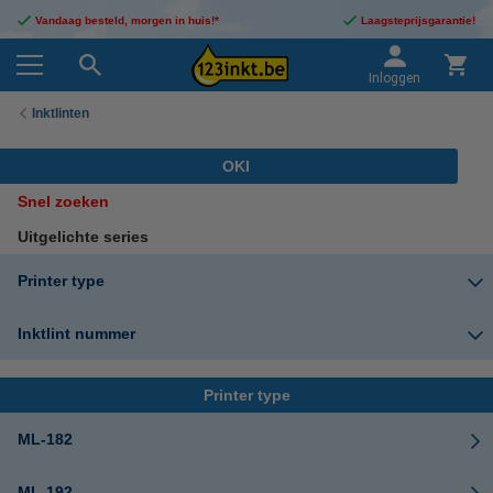
Vandaag besteld, morgen in huis!*
Laagsteprijsgarantie!
Inloggen
Inktlinten
OKI
Snel zoeken
Uitgelichte series
Printer type
Inktlint nummer
Printer type
ML-182
ML-192