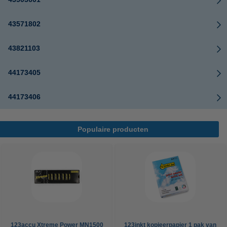
43571802
43821103
44173405
44173406
Populaire producten
123accu Xtreme Power MN1500
123inkt kopieerpapier 1 pak van