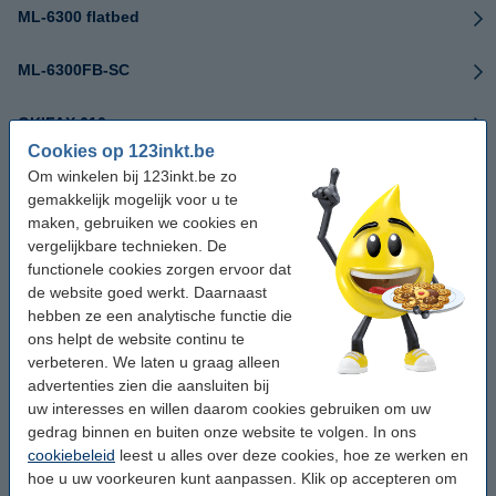
ML-6300 flatbed
ML-6300FB-SC
OKIFAX 610
Cookies op 123inkt.be
Om winkelen bij 123inkt.be zo
OKIFAX 660
gemakkelijk mogelijk voor u te
maken, gebruiken we cookies en
MX-1050
vergelijkbare technieken. De
functionele cookies zorgen ervoor dat
MX-1050CRB
de website goed werkt. Daarnaast
hebben ze een analytische functie die
MX-1100
ons helpt de website continu te
verbeteren. We laten u graag alleen
advertenties zien die aansluiten bij
MX-1100CRB
uw interesses en willen daarom cookies gebruiken om uw
gedrag binnen en buiten onze website te volgen. In ons
MX-1150
cookiebeleid
leest u alles over deze cookies, hoe ze werken en
hoe u uw voorkeuren kunt aanpassen. Klik op accepteren om
MX-1150CRB