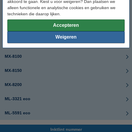
akkoord te gaan. Kiest u voor weigeren? Dan plaatsen we
alleen functionele en analytische cookies en gebruiken we
technieken die daarop lijken.
MX-1200
Accepteren
MX-1200CRB
Weigeren
MX-8050
MX-8100
MX-8150
MX-8200
ML-3321 eco
ML-5591 eco
Inktlint nummer