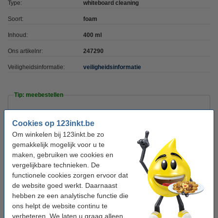
Type:
whiteboard cleaning
Soort:
foam
Inhoud:
400 ml
Ons artikelnr:
247290
Veiligheidsinformatie:
veiligheidsinformatie
Tip: meebestellen
123inkt magnetische whiteboardwisser
Cookies op 123inkt.be
€ 2,95
Om winkelen bij 123inkt.be zo
gemakkelijk mogelijk voor u te
Aanbieding: 123inkt set whiteboard markers
maken, gebruiken we cookies en
zwart/rood/blauw/groen (2,5 mm rond)
€ 6,95
vergelijkbare technieken. De
functionele cookies zorgen ervoor dat
Nobo duurzame whiteboardreinigingsdoekjes
de website goed werkt. Daarnaast
100 stuks
hebben ze een analytische functie die
€ 9,95
ons helpt de website continu te
verbeteren. We laten u graag alleen