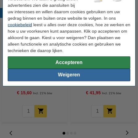
advertenties zien die aansluiten bij
uw interesses en willen daarom cookies gebruiken om uw
Populaire producten
gedrag binnen en buiten onze website te volgen. In ons
cookiebeleid
leest u alles over deze cookies, hoe ze werken en
hoe u uw voorkeuren kunt aanpassen. Klik op accepteren om
akkoord te gaan. Kiest u voor weigeren? Dan plaatsen we
alleen functionele en analytische cookies en gebruiken we
technieken die daarop lijken.
Accepteren
Aanbieding: 10x 123inkt
Aanbieding: 3x 123inkt
Weigeren
whiteboard marker zwart (2,5
document lamineerhoes A4
mm rond)
glanzend 2x125 micron (100
stuks)
€ 15,60
€ 41,95
Incl. 21% btw
Incl. 21% btw