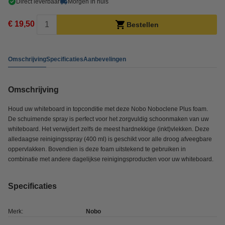
Direct leverbaar
Morgen in huis
€ 19,50
Bestellen
Omschrijving
Specificaties
Aanbevelingen
Omschrijving
Houd uw whiteboard in topconditie met deze Nobo Noboclene Plus foam.
De schuimende spray is perfect voor het zorgvuldig schoonmaken van uw
whiteboard. Het verwijdert zelfs de meest hardnekkige (inkt)vlekken. Deze
alledaagse reinigingsspray (400 ml) is geschikt voor alle droog afveegbare
oppervlakken. Bovendien is deze foam uitstekend te gebruiken in
combinatie met andere dagelijkse reinigingsproducten voor uw whiteboard.
Specificaties
Merk:
Nobo