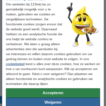
Merk:
123inkt
Type:
sleutelkast
Afmetingen:
20 x 16 x 9 cm (HxLxB)
Om winkelen bij 123inkt.be zo
Kleur:
grijs
gemakkelijk mogelijk voor u te
maken, gebruiken we cookies en
Bekijk de specificaties en omschrijving
Bespaar bijna
vergelijkbare technieken. De
20%
met ons huismerk
functionele cookies zorgen ervoor dat
Direct leverbaar
Morgen in huis
de website goed werkt. Daarnaast
hebben ze een analytische functie die
€ 21,50
Bestellen
ons helpt de website continu te
verbeteren. We laten u graag alleen
Tip: meebestellen
advertenties zien die aansluiten bij
uw interesses en willen daarom cookies gebruiken om uw
123inkt sleutelhangers assorti (100 stuks)
gedrag binnen en buiten onze website te volgen. In ons
€ 9,50
cookiebeleid
leest u alles over deze cookies, hoe ze werken en
hoe u uw voorkeuren kunt aanpassen. Klik op accepteren om
akkoord te gaan. Kiest u voor weigeren? Dan plaatsen we
123inkt sleutelhangers zwart (100 stuks)
€ 9,50
alleen functionele en analytische cookies en gebruiken we
technieken die daarop lijken.
Accepteren
Populaire producten
Weigeren