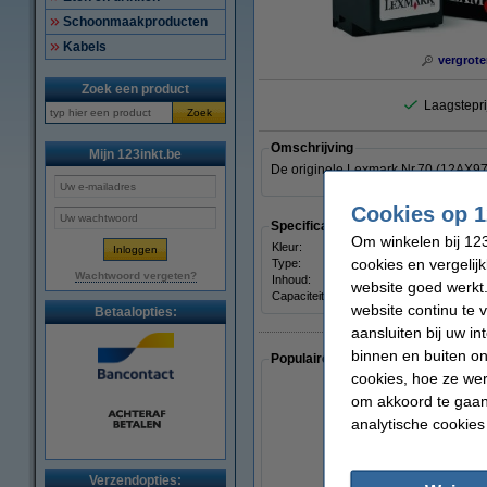
Schoonmaakproducten
Kabels
vergrote
Zoek een product
Laagstepri
Zoek
Omschrijving
Mijn 123inkt.be
De originele Lexmark Nr.70 (12AX970
Cookies op 1
Specificaties
Om winkelen bij 123
Kleur:
zwart
cookies en vergelij
Type:
inkjet
Wachtwoord vergeten?
Inhoud:
22 ml
website goed werkt.
Capaciteit:
± 600
website continu te 
Betaalopties:
aansluiten bij uw i
binnen en buiten on
Populaire artikelen van klanten die
cookies, hoe ze we
om akkoord te gaan.
analytische cookies
Verzendopties: