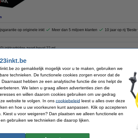
n
jsgarantie op originele inkt
Meer dan 5 miljoen klanten
10 jaar op rij 'Best
) inktcartridge zwart bevat 22 ml.
23inkt.be
inkt.be zo gemakkelijk mogelijk voor u te maken, gebruiken we
Merk:
kbare technieken. De functionele cookies zorgen ervoor dat de
cartridge
EAN-code:
Ons artikelnr:
 Daarnaast hebben ze een analytische functie die ons helpt de
 pagina's
Nummer:
verbeteren. We laten u graag alleen advertenties zien die
nteresses en willen daarom cookies gebruiken om uw gedrag
ze website te volgen. In ons
cookiebeleid
leest u alles over deze
 dit artikel ook besteld hebben
rken en hoe u uw voorkeuren kunt aanpassen. Klik op accepteren
 Kiest u voor weigeren? Dan plaatsen we alleen functionele en
 en gebruiken we technieken die daarop lijken.