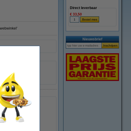
Direct leverbaar
€ 33,50
e webwinkel'
Nieuwsbrief
Lexmark
734646120623
040020
12AX970E