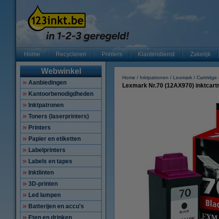
Home
Recycleren
Printers
Klantendienst
Zakelijk
Webwinkel
Home
Inktpatronen
Lexmark
Cartridg
Aanbiedingen
Lexmark Nr.70 (12AX970) inktcartri
Kantoorbenodigdheden
Inktpatronen
Toners (laserprinters)
Printers
Papier en etiketten
Labelprinters
Labels en tapes
Inktlinten
3D-printen
Led lampen
Batterijen en accu's
Eten en drinken