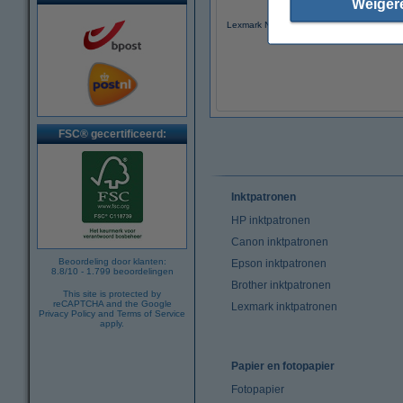
Weiger
Lexmark Nr.80 (12A1980) inktcartridge kle
(origineel)
FSC® gecertificeerd:
Inktpatronen
HP inktpatronen
Canon inktpatronen
Beoordeling door klanten:
Epson inktpatronen
8.8
/
10
-
1.799
beoordelingen
Brother inktpatronen
This site is protected by
reCAPTCHA and the Google
Lexmark inktpatronen
Privacy Policy
and
Terms of Service
apply.
Papier en fotopapier
Fotopapier