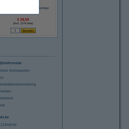
exmark Nr.20 (15MX120) inktcartridge
kleur (origineel)
€ 28,50
(Incl. 21% btw)
ijfsinformatie
mene Voorwaarden
acy
ankelijkheidsverklaring
merken
iebeleid
map
nkt.be
 123inkt.be