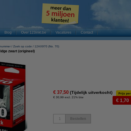
Blog
Over 123inkt.be
Vacatures
Contact
e nummer
Zoek op code
12AX970 (No. 70)
dge zwart (origineel)
€ 37,50
(Tijdelijk uitverkocht)
Prijs per
€ 30,99 excl. 21% btw
€ 1,70
Bestellen