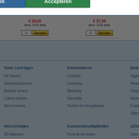
en
Accepteren
ur
Lexmark Nr.20 (15M0120) inktcartridge kleur
Lexmark Nr.25 (15M0125) inktcartridge kleur
L
(origineel)
hoge capaciteit (origineel)
€ 29,50
€ 37,50
(Incl. 21% btw)
(Incl. 21% btw)
Toner cartridges
Klantendienst
Bedr
HP toners
Contact
Alge
Samsung toners
Levering
Priv
Brother toners
Betaling
Toeg
Canon toners
Garantie
Keur
Xerox toners
Ruilen en terugsturen
Cook
Site
Inktcartridges
Kantoorbenodigdheden
123i
3D filament
Post-its en notes
Over