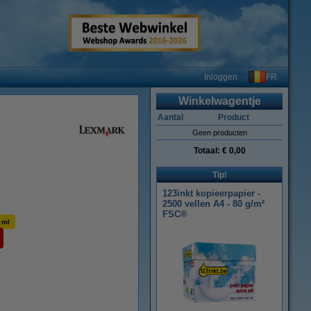
FR
Inloggen
Winkelwagentje
Aantal
Product
Geen producten
Totaal:
€ 0,00
Tip!
123inkt kopieerpapier -
2500 vellen A4 - 80 g/m²
FSC®
 ml