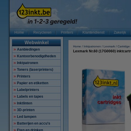
Home
Recycleren
Printers
Klantendienst
Zakelijk
Webwinkel
Home
Inktpatronen
Lexmark
Cartridg
Aanbiedingen
Lexmark Nr.60 (17G0060) inktcartr
Kantoorbenodigdheden
Inktpatronen
Toners (laserprinters)
Printers
Papier en etiketten
Labelprinters
Labels en tapes
Inktlinten
3D-printen
Led lampen
Batterijen en accu's
Eten en drinken