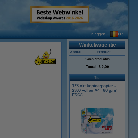
FR
Inloggen
Winkelwagentje
Aantal
Product
Geen producten
Totaal:
€ 0,00
Tip!
123inkt kopieerpapier -
2500 vellen A4 - 80 g/m²
FSC®