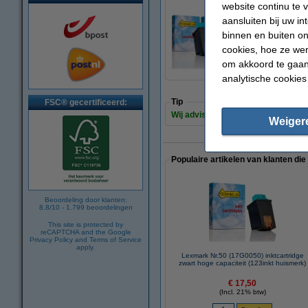
website continu te 
aansluiten bij uw i
Lexmark aanbiedin
binnen en buiten on
€ 32,50
cookies, hoe ze we
om akkoord te gaan.
analytische cookies
Tip
FSC® gecertificeerd:
Wij adviseren u om deze cartridge i
Weiger
Populaire artikelen van klanten die
Beoordeling door klanten:
8.8
/
10
-
1.799
beoordelingen
This site is protected by
reCAPTCHA and the Google
Privacy Policy
and
Terms of Service
apply.
Lexmark Nr.50 (17G0050) inktcartridge
zwart hoge capaciteit (123inkt huismerk)
€ 17,50
(Incl. 21% btw)