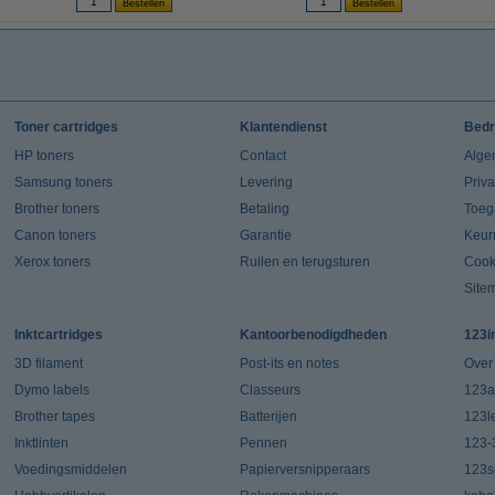
Toner cartridges
Klantendienst
Bedr
HP toners
Contact
Alge
Samsung toners
Levering
Priv
Brother toners
Betaling
Toeg
Canon toners
Garantie
Keur
Xerox toners
Ruilen en terugsturen
Cook
Site
Inktcartridges
Kantoorbenodigdheden
123i
3D filament
Post-its en notes
Over
Dymo labels
Classeurs
123a
Brother tapes
Batterijen
123l
Inktlinten
Pennen
123-
Voedingsmiddelen
Papierversnipperaars
123s