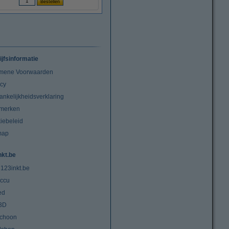
ijfsinformatie
mene Voorwaarden
acy
ankelijkheidsverklaring
merken
iebeleid
map
nkt.be
 123inkt.be
ccu
ed
3D
choon