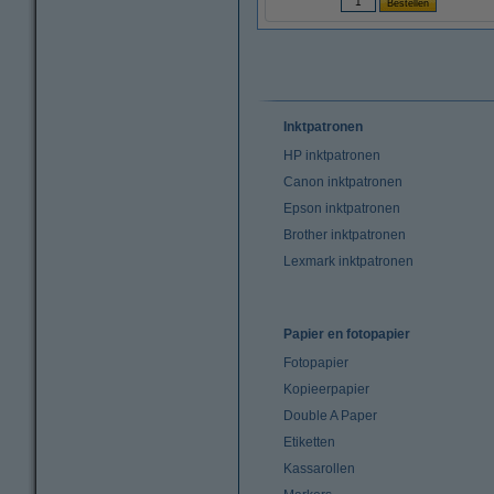
Inktpatronen
HP inktpatronen
Canon inktpatronen
Epson inktpatronen
Brother inktpatronen
Lexmark inktpatronen
Papier en fotopapier
Fotopapier
Kopieerpapier
Double A Paper
Etiketten
Kassarollen