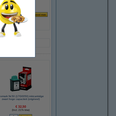
exmark Nr.50 (17G0050) inktcartridge
zwart hoge capaciteit (origineel)
€ 32,50
(Incl. 21% btw)