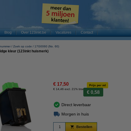
Blog
Over 123inkt.be
Vacatures
Contact
e nummer
Zoek op code
17G0060 (No. 60)
idge kleur (123inkt huismerk)
€ 17,50
Prijs per ml
€ 14,46 excl. 21% btw
€ 0,58
Direct leverbaar
Morgen in huis
Bestellen