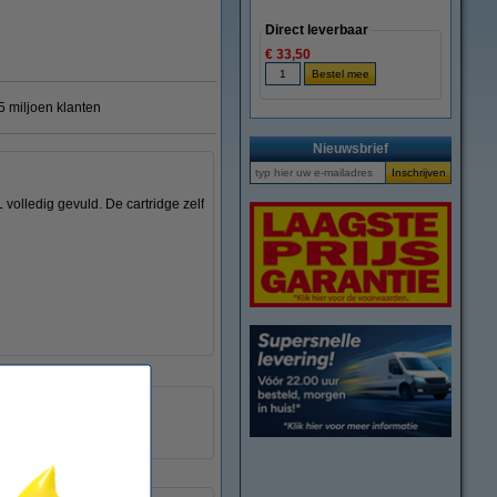
Direct leverbaar
€ 33,50
 miljoen klanten
Nieuwsbrief
 volledig gevuld. De cartridge zelf
123inkt
040072
17G0060E