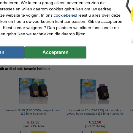
verbeteren. We laten u graag alleen advertenties zien die
nteresses en willen daarom cookies gebruiken om uw gedrag
g: Nr.50 (17G0050) zwart + Nr.60 (17G0060) kleur (123inkt huismerk)
ze website te volgen. In ons
cookiebeleid
leest u alles over deze
rken en hoe u uw voorkeuren kunt aanpassen. Klik op accepteren
 Kiest u voor weigeren? Dan plaatsen we alleen functionele en
 en gebruiken we technieken die daarop lijken.
.p.v. de originele cartridge te nemen.
en
Accepteren
 dit artikel ook besteld hebben
Lexmark Nr.50 (17G0050) duopack zwart
Lexmark Nr.75 (12A1975) inktcartridge
L
(123inkt huismerk)
zwart, hoge capaciteit (123inkt huismerk)
€ 32,50
€ 12,50
(Incl. 21% btw)
(Incl. 21% btw)