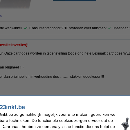
n
este webwinkel'
Consumentenbond: 9/10 tevreden over huismerk
Meer dan 5
waliteitsverlies)!
ur. Onze cartridges worden in tegenstelling tot de originele Lexmark cartridges WEL
an origineel !!!)
dan origineel en in verhouding dus ........... stukken goedkoper !!!
23inkt.be
leuren
Merk:
cartridge
Ons artikelnr:
inkt.be zo gemakkelijk mogelijk voor u te maken, gebruiken we
Nummer:
kbare technieken. De functionele cookies zorgen ervoor dat de
 Daarnaast hebben ze een analytische functie die ons helpt de