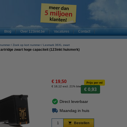
Blog
Over 123inkt.be
Vacatures
Contact
e nummer
Zoek op kort nummer
Lexmark 36XL zwart
rtridge zwart hoge capaciteit (123inkt huismerk)
€ 19,50
Prijs per ml
€ 16,12 excl. 21% btw
€ 0,93
Direct leverbaar
Maandag in huis
Bestellen