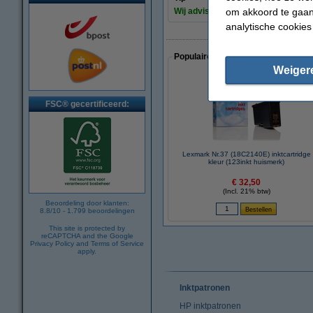
om akkoord te gaan.
Wij adviseren u om deze cartridge i
analytische cookies
Populaire artikelen van klanten die
Weiger
FSC® gecertificeerd:
Lexmark Nr.37 (18C2140E) inktcartridge
kleur (123inkt huismerk)
€ 32,50
(Incl. 21% btw)
Beoordeling door klanten:
8.8
/
10
-
1.799
beoordelingen
This site is protected by
reCAPTCHA and the Google
Privacy Policy
and
Terms of Service
apply.
Inktpatronen
HP inktpatronen