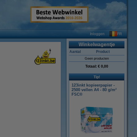
FR
Inloggen
Winkelwagentje
Aantal
Product
Geen producten
Totaal:
€ 0,00
Tip!
123inkt kopieerpapier -
2500 vellen A4 - 80 g/m²
FSC®