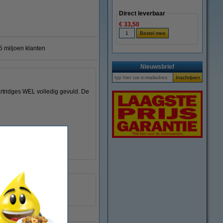
Direct leverbaar
€ 33,50
 miljoen klanten
Nieuwsbrief
artridges WEL volledig gevuld. De
123inkt
040376
18C2170E