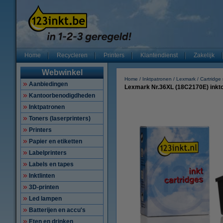
Home
Recycleren
Printers
Klantendienst
Zakelijk
Webwinkel
Home
Inktpatronen
Lexmark
Cartridg
Aanbiedingen
Lexmark Nr.36XL (18C2170E) inktca
Kantoorbenodigdheden
Inktpatronen
Toners (laserprinters)
Printers
Papier en etiketten
Labelprinters
Labels en tapes
Inktlinten
3D-printen
Led lampen
Batterijen en accu's
Eten en drinken